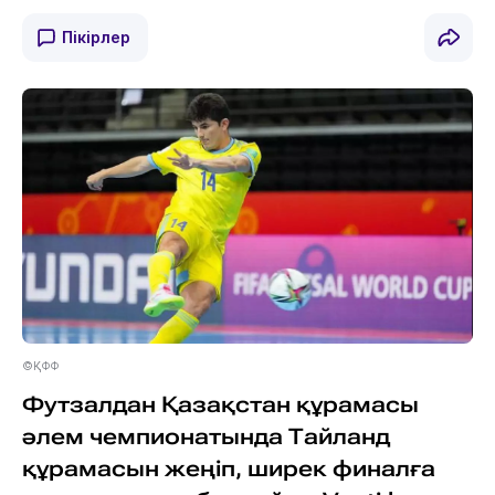
Пікірлер
©ҚФФ
Футзалдан Қазақстан құрамасы
әлем чемпионатында Тайланд
құрамасын жеңіп, ширек финалға