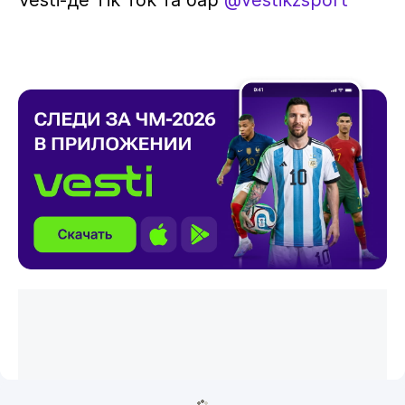
Vesti-де Tik Tok та бар
@vestikzsport