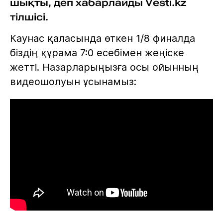
шықты, деп хабарлайды Vesti.kz
тілшісі.
Каунас қаласында өткен 1/8 финалда
біздің құрама 7:0 есебімен жеңіске
жетті. Назарларыңызға осы ойынның
видеошолуын ұсынамыз: