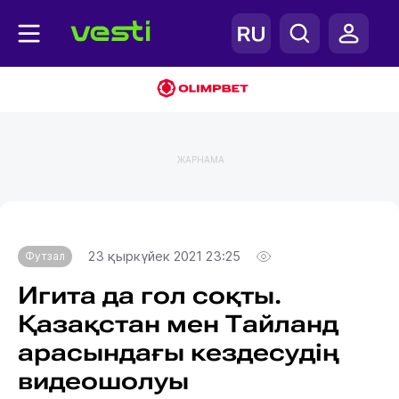
ЖАРНАМА
Главная
Футзал
23 қыркүйек 2021 23:25
Футзал
Игита да гол соқты.
Қазақстан мен Тайланд
арасындағы кездесудің
видеошолуы