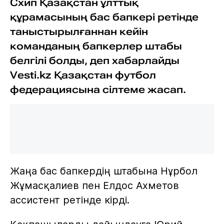
Схип Қазақстан ұлттық
құрамасының бас бапкері ретінде
таныстырылғаннан кейін
команданың бапкерлер штабы
белгілі болды, деп хабарлайды
Vesti.kz Қазақстан футбол
федерациясына сілтеме жасап.
Жаңа бас бапкердің штабына Нұрбол
Жұмасқалиев пен Елдос Ахметов
ассистент ретінде кірді.