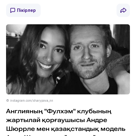
Пікірлер
© instagram.com/sharypova_nn
Англияның "Фулхэм" клубының
жартылай қорғаушысы Андре
Шюррле мен қазақстандық модель