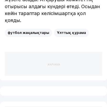
отырысы алдағы күндері өтеді. Осыдан
кейін тараптар келісімшартқа қол
қояды.
футбол жаңалықтары
Ұлттық құрама
ЖАРНАМА