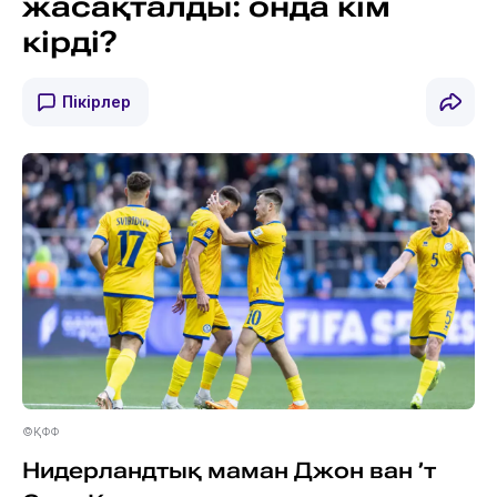
жасақталды: онда кім
кірді?
Пікірлер
©ҚФФ
Нидерландтық маман Джон ван ’т