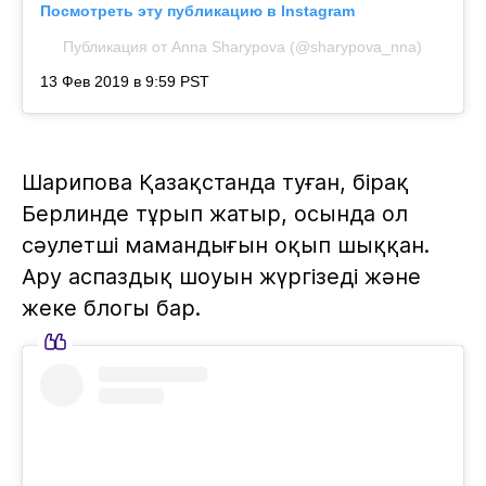
Посмотреть эту публикацию в Instagram
Публикация от
Anna Sharypova
(@sharypova_nna)
13 Фев 2019 в 9:59 PST
Шарипова Қазақстанда туған, бірақ
Берлинде тұрып жатыр, осында ол
сәулетші мамандығын оқып шыққан.
Ару аспаздық шоуын жүргізеді және
жеке блогы бар.