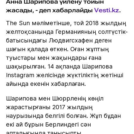
Анна Шарипова үйлену тойын
жасады, - деп хабарлайды
Vesti.kz
.
The Sun мәліметінше, той 2018 жылдың
желтоқсанында Германияның солтүстік-
батысындағы Людвигсхафен деген
шағын қалада өткен. Оған жұптың
туыстары мен жақындары ғана
шақырылған. 14 ақпанда Шарипова
Instagram желісінде жүктіліктің жетінші
айында екенін хабарлаған.
Шарипова мен Шюррленің көңіл
жарастырғаны 2017 жылдың
наурызында белгілі болған. Жұп бұдан
екі ай бұрын Берлиндегі сән
апталығында танысыпты.