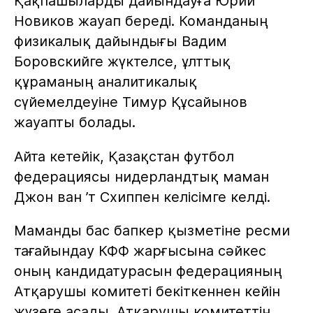
Қақпашыларды дайындауға Юрий
Новиков жауап береді. Команданың
физикалық дайындығы Вадим
Боровскийге жүктелсе, ұлттық
құраманың аналитикалық
сүйемелдеуіне Тимур Құсайынов
жауапты болады.
Айта кетейік, Қазақстан футбол
федерациясы нидерландтық маман
Джон ван ’т Схиппен келісімге келді.
Маманды бас бапкер қызметіне ресми
тағайындау КФФ жарғысына сәйкес
оның кандидатурасын федерацияның
Атқарушы комитеті бекіткеннен кейін
жүзеге асады. Атқарушы комитеттің