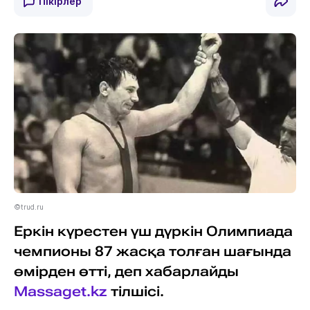
Пікірлер
©trud.ru
Еркін күрестен үш дүркін Олимпиада
чемпионы 87 жасқа толған шағында
өмірден өтті, деп хабарлайды
Massaget.kz
тілшісі.