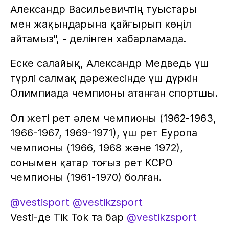
Александр Васильевичтің туыстары
мен жақындарына қайғырып көңіл
айтамыз", - делінген хабарламада.
Еске салайық, Александр Медведь үш
түрлі салмақ дәрежесінде үш дүркін
Олимпиада чемпионы атанған спортшы.
Ол жеті рет әлем чемпионы (1962-1963,
1966-1967, 1969-1971), үш рет Еуропа
чемпионы (1966, 1968 және 1972),
сонымен қатар тоғыз рет КСРО
чемпионы (1961-1970) болған.
@vestisport
@vestikzsport
Vesti-де Tik Tok та бар
@vestikzsport