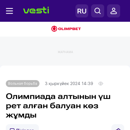
ЖАРНАМА
Главная
Вольная борьба
3 қыркүйек 2024 14:39
Вольная борьба
Олимпиада алтынын үш
рет алған балуан көз
жұмды