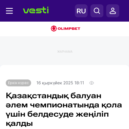
ЖАРНАМА
Главная
Еркін күрес
16 қыркүйек 2025 18:11
Еркін күрес
Қазақстандық балуан
әлем чемпионатында қола
үшін белдесуде жеңіліп
қалды