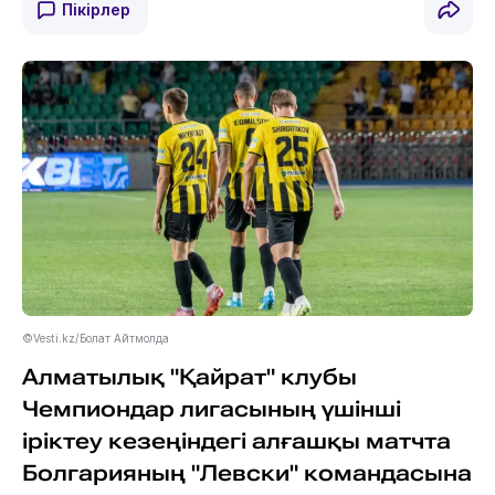
Пікірлер
©Vesti.kz/Болат Айтмолда
Алматылық "Қайрат" клубы
Чемпиондар лигасының үшінші
іріктеу кезеңіндегі алғашқы матчта
Болгарияның "Левски" командасына