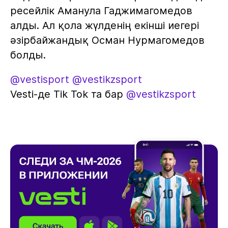
ресейлік Аманула Гаджимагомедов
алды. Ал қола жүлденің екінші иегері
әзірбайжандық Осман Нурмагомедов
болды.
@vestisport
@vestikzsport
Vesti-де Tik Tok та бар
@vestikzsport