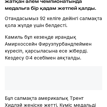
жатқан әлем чемпионатында
медальға бір қадам жетпей қалды.
Отандасымыз 92 келіге дейінгі салмақта
қола жүлде үшін белдесті.
Камиль бұл кезеңде ирандық
Амирхоссейн Фирузпурбандпеймен
күресіп, қарсыласына есе жіберді.
Кездесу 0:4 есебімен аяқталды.
Бұл салмақта америкалық Трент
Хидлэй жеңіске жетті. Күміс медальді