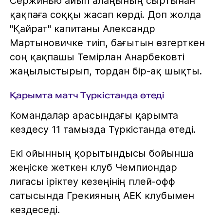
Сержинью айып алаңының сыртынан
қақпаға соққы жасап көрді. Доп жолда
"Қайрат" капитаны Александр
Мартыновичке тиіп, бағытын өзгерткен
соң қақпашы Темірлан Анарбековті
жаңылыстырып, тордан бір-ақ шықты.
Қарымта матч Түркістанда өтеді
Командалар арасындағы қарымта
кездесу 11 тамызда Түркістанда өтеді.
Екі ойынның қорытындысы бойынша
жеңіске жеткен клуб Чемпиондар
лигасы іріктеу кезеңінің плей-офф
сатысында Грекияның АЕК клубымен
кездеседі.