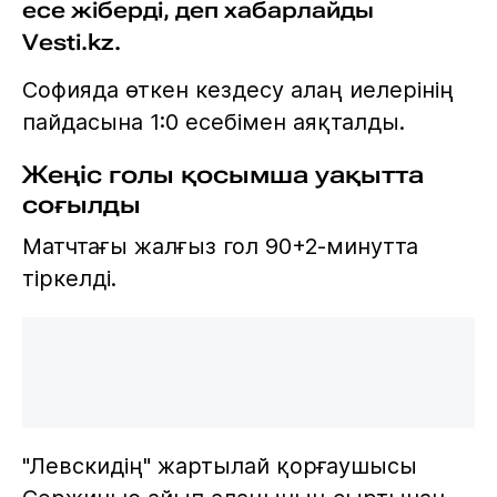
есе жіберді, деп хабарлайды
Vesti.kz.
Софияда өткен кездесу алаң иелерінің
пайдасына 1:0 есебімен аяқталды.
Жеңіс голы қосымша уақытта
соғылды
Матчтағы жалғыз гол 90+2-минутта
тіркелді.
"Левскидің" жартылай қорғаушысы