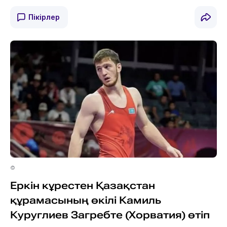
Пікірлер
©
Еркін кұрестен Қазақстан
құрамасының өкілі Камиль
Куруглиев Загребте (Хорватия) өтіп