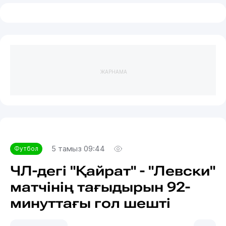
ЖАРНАМА
5 тамыз 09:44
Футбол
ЧЛ-дегі "Қайрат" - "Левски"
матчінің тағыдырын 92-
минуттағы гол шешті