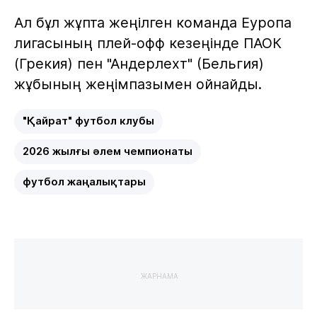
Ал бұл жұпта жеңілген команда Еуропа
лигасының плей-офф кезеңінде ПАОК
(Грекия) пен "Андерлехт" (Бельгия)
жұбының жеңімпазымен ойнайды.
"Қайрат" футбол клубы
2026 жылғы әлем чемпионаты
футбол жаңалықтары
ЖАРНАМА