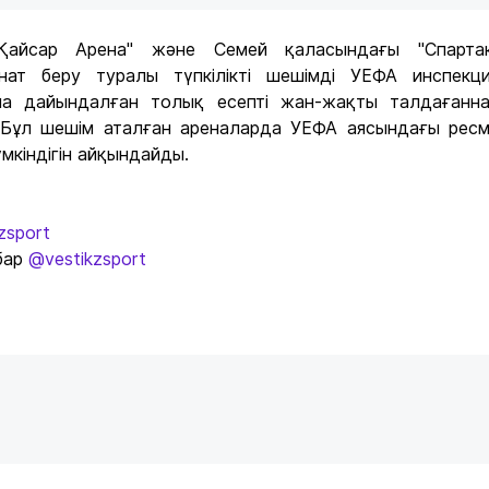
Қайсар Арена" және Семей қаласындағы "Спартак
нат беру туралы түпкілікті шешімді УЕФА инспекц
ша дайындалған толық есепті жан-жақты талдағанн
 Бұл шешім аталған ареналарда УЕФА аясындағы рес
мкіндігін айқындайды.
zsport
бар
@vestikzsport