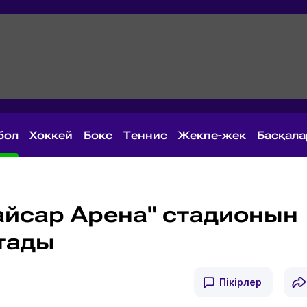
бол
Хоккей
Бокс
Теннис
Жекпе-жек
Басқал
Қайсар Арена" стадионын
қтады
Пікірлер