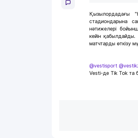
Қызылордадағы "
стадиондарына са
нәтижелері бойын
кейін қабылдайды.
матчтарды өткізу мү
@vestisport
@vestik
Vesti-де Tik Tok та 