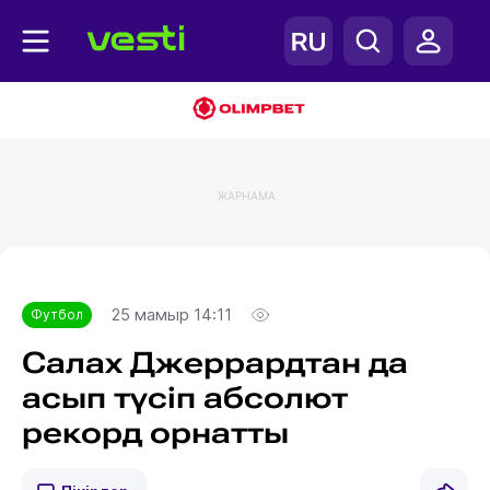
ЖАРНАМА
Главная
Футбол
25 мамыр 14:11
Футбол
Салах Джеррардтан да
асып түсіп абсолют
рекорд орнатты