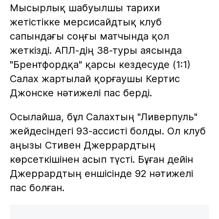
Мысырлық шабуылшы тарихи
жетістікке мерсисайдтық клуб
сапындағы соңғы матчында қол
жеткізді. АПЛ-дің 38-туры аясында
"Брентфордқа" қарсы кездесуде (1:1)
Салах жартылай қорғаушы Кертис
Джонске нәтижелі пас берді.
Осылайша, бұл Салахтың "Ливерпуль"
жейдесіндегі 93-ассисті болды. Ол клуб
аңызы Стивен Джеррардтың
көрсеткішінен асып түсті. Бұған дейін
Джеррардтың еншісінде 92 нәтижелі
пас болған.