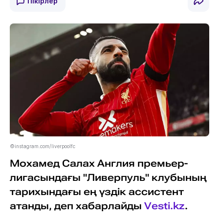
Пікірлер
©instagram.com/liverpoolfc
Мохамед Салах Англия премьер-
лигасындағы "Ливерпуль" клубының
тарихындағы ең үздік ассистент
атанды, деп хабарлайды
Vesti.kz
.