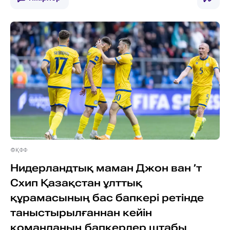
©ҚФФ
Нидерландтық маман Джон ван ’т
Схип Қазақстан ұлттық
құрамасының бас бапкері ретінде
таныстырылғаннан кейін
команданың бапкерлер штабы