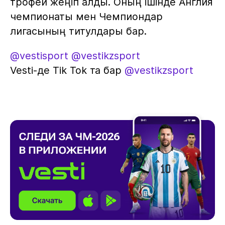
трофей жеңіп алды. Оның ішінде Англия
чемпионаты мен Чемпиондар
лигасының титулдары бар.
@vestisport
@vestikzsport
Vesti-де Tik Tok та бар
@vestikzsport