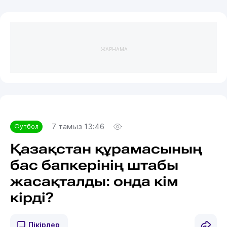
ЖАРНАМА
7 тамыз 13:46
Футбол
Қазақстан құрамасының
бас бапкерінің штабы
жасақталды: онда кім
кірді?
Пікірлер