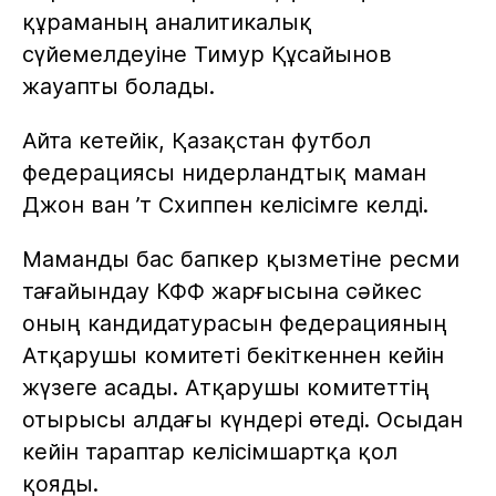
құраманың аналитикалық
сүйемелдеуіне Тимур Құсайынов
жауапты болады.
Айта кетейік, Қазақстан футбол
федерациясы нидерландтық маман
Джон ван ’т Схиппен келісімге келді.
Маманды бас бапкер қызметіне ресми
тағайындау КФФ жарғысына сәйкес
оның кандидатурасын федерацияның
Атқарушы комитеті бекіткеннен кейін
жүзеге асады. Атқарушы комитеттің
отырысы алдағы күндері өтеді. Осыдан
кейін тараптар келісімшартқа қол
қояды.