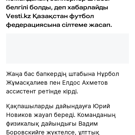
белгілі болды, деп хабарлайды
Vesti.kz Қазақстан футбол
федерациясына сілтеме жасап.
Жаңа бас бапкердің штабына Нұрбол
Жұмасқалиев пен Елдос Ахметов
ассистент ретінде кірді.
Қақпашыларды дайындауға Юрий
Новиков жауап береді. Команданың
физикалық дайындығы Вадим
Боровскийге жүктелсе, ұлттық