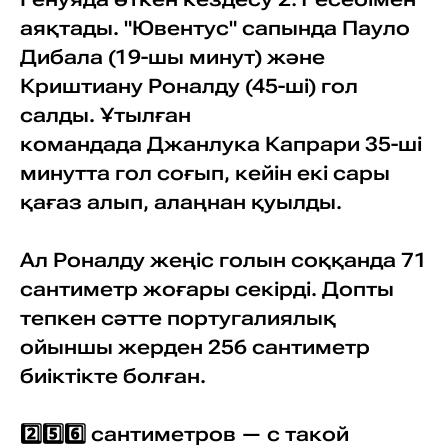
аяқтады. "Ювентус" сапында Пауло
Дибала (19-шы минут) және
Криштиану Роналду (45-ші) гол
салды. Ұтылған
командада Джанлука Капрари 35-ші
минутта гол соғып, кейін екі сары
қағаз алып, алаңнан қуылды.
Ал Роналду жеңіс голын соққанда 71
сантиметр жоғары секірді. Допты
тепкен сәтте португалиялық
ойыншы жерден 256 сантиметр
биіктікте болған.
2️⃣5️⃣6️⃣ сантиметров — с такой