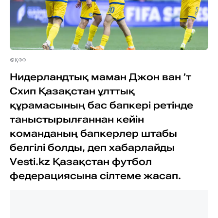
©ҚФФ
Нидерландтық маман Джон ван ’т
Схип Қазақстан ұлттық
құрамасының бас бапкері ретінде
таныстырылғаннан кейін
команданың бапкерлер штабы
белгілі болды, деп хабарлайды
Vesti.kz Қазақстан футбол
федерациясына сілтеме жасап.