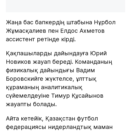
Жаңа бас бапкердің штабына Нұрбол
Жұмасқалиев пен Елдос Ахметов
ассистент ретінде кірді.
Қақпашыларды дайындауға Юрий
Новиков жауап береді. Команданың
физикалық дайындығы Вадим
Боровскийге жүктелсе, ұлттық
құраманың аналитикалық
сүйемелдеуіне Тимур Құсайынов
жауапты болады.
Айта кетейік, Қазақстан футбол
федерациясы нидерландтық маман