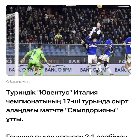
© Soccernews.ru
Туриндік "Ювентус" Италия
чемпионатының 17-ші турында сырт
алаңдағы матчте "Сампдорияны"
ұтты.
Генуяда өткен кездесу 2:1 есебімен