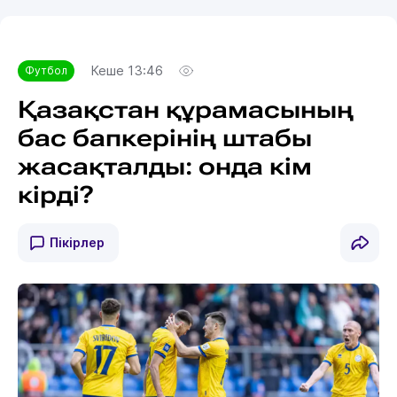
Кеше 13:46
Футбол
Қазақстан құрамасының
бас бапкерінің штабы
жасақталды: онда кім
кірді?
Пікірлер