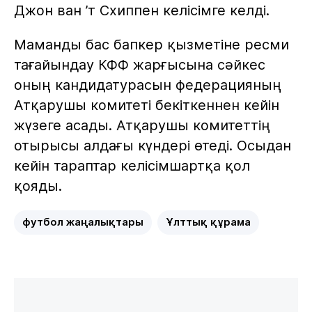
Джон ван ’т Схиппен келісімге келді.
Маманды бас бапкер қызметіне ресми
тағайындау КФФ жарғысына сәйкес
оның кандидатурасын федерацияның
Атқарушы комитеті бекіткеннен кейін
жүзеге асады. Атқарушы комитеттің
отырысы алдағы күндері өтеді. Осыдан
кейін тараптар келісімшартқа қол
қояды.
футбол жаңалықтары
Ұлттық құрама