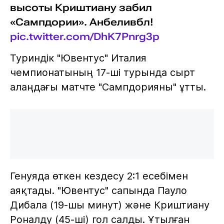
высоты Криштиану забил
«Сампдории». Анбеливбл!
pic.twitter.com/DhK7Pnrg3p
Туриндік "Ювентус" Италия
чемпионатының 17-ші турында сырт
алаңдағы матчте "Сампдорияны" ұтты.
Генуяда өткен кездесу 2:1 есебімен
аяқтады. "Ювентус" сапында Пауло
Дибала (19-шы минут) және Криштиану
Роналду (45-ші) гол салды. Ұтылған