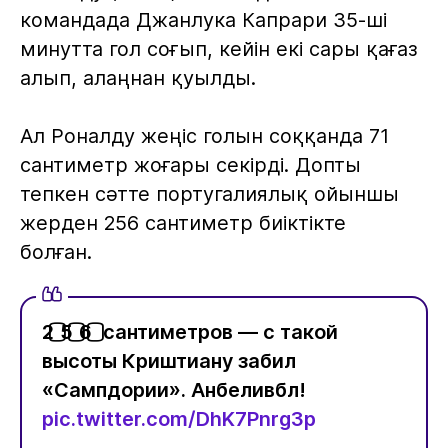
командада Джанлука Капрари 35-ші
минутта гол соғып, кейін екі сары қағаз
алып, алаңнан қуылды.
Ал Роналду жеңіс голын соққанда 71
сантиметр жоғары секірді. Допты
тепкен сәтте португалиялық ойыншы
жерден 256 сантиметр биіктікте
болған.
2️⃣5️⃣6️⃣ сантиметров — с такой
высоты Криштиану забил
«Сампдории». Анбеливбл!
pic.twitter.com/DhK7Pnrg3p