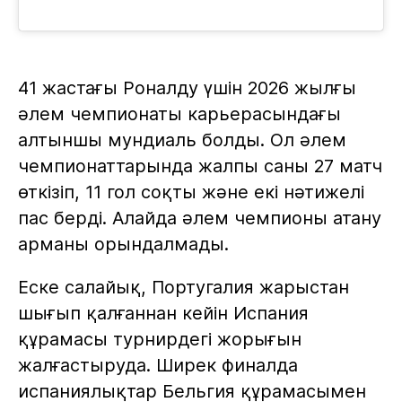
41 жастағы Роналду үшін 2026 жылғы
әлем чемпионаты карьерасындағы
алтыншы мундиаль болды. Ол әлем
чемпионаттарында жалпы саны 27 матч
өткізіп, 11 гол соқты және екі нәтижелі
пас берді. Алайда әлем чемпионы атану
арманы орындалмады.
Еске салайық, Португалия жарыстан
шығып қалғаннан кейін Испания
құрамасы турнирдегі жорығын
жалғастыруда. Ширек финалда
испаниялықтар Бельгия құрамасымен