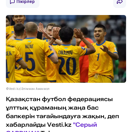
Пікірлер
©Vesti.kz/Әлімжан Аманжол
Қазақстан футбол федерациясы
ұлттық құраманың жаңа бас
бапкерін тағайындауға жақын, деп
хабарлайды Vesti.kz
"Серый