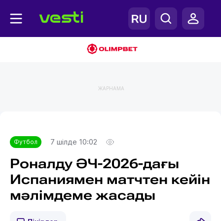
ЖАРНАМА
Главная
Футбол
7 шілде 10:02
Футбол
Роналду ӘЧ-2026-дағы
Испаниямен матчтен кейін
мәлімдеме жасады