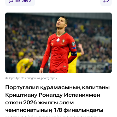
Пікірлер
©Depositphotos/mrogowski_photography
Португалия құрамасының капитаны
Криштиану Роналду Испаниямен
өткен 2026 жылғы әлем
чемпионатының 1/8 финалындағы