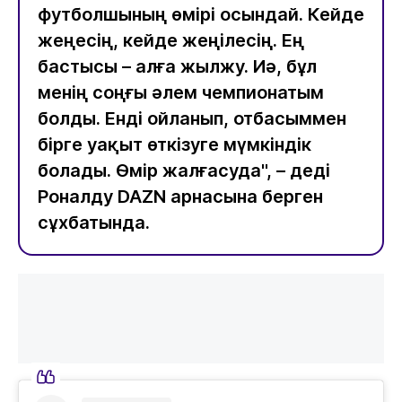
футболшының өмірі осындай. Кейде
жеңесің, кейде жеңілесің. Ең
бастысы – алға жылжу. Иә, бұл
менің соңғы әлем чемпионатым
болды. Енді ойланып, отбасыммен
бірге уақыт өткізуге мүмкіндік
болады. Өмір жалғасуда", – деді
Роналду DAZN арнасына берген
сұхбатында.