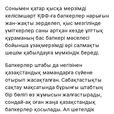
Сонымен қатар қысқа мерзімді
келісімшарт ҚФФ-ға бапкерлер нарығын
жан-жақты зерделеп, қыс мезгілінде
үміткерлер саны артқан кезде ұлттық
құраманың бас бапкері мәселесі
бойынша ұзақмерзімді әрі салмақты
шешім қабылдауға мүмкіндік береді.
Бапкерлер штабы да негізінен
қазақстандық мамандарға сүйене
отырып жасақталған. Сабақтастықты
сақтау мақсатында бұрынғы штабтың
бір бөлігі өз жұмысын жалғастырады,
сондай-ақ оған жаңа қазақстандық
бапкерлер қосылады. Ал шетелдік