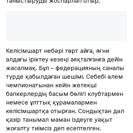
таныстыруды жоспарлап отыр.
Келісімшарт небәрі төрт айға, яғни
алдағы іріктеу кезеңі аяқталғанға дейін
жасалмақ. Бұл – федерацияның саналы
түрде қабылдаған шешімі. Себебі әлем
чемпионатынан кейін жетекші
бапкерлердің басым бөлігі клубтармен
немесе ұлттық құрамалармен
келісімшартқа отырған. Сондықтан дәл
қазір танымал маман іздеуге уақыт
жоғалту тиімсіз деп есептелген.