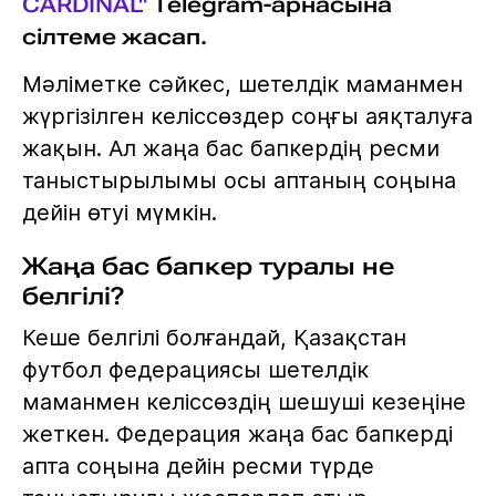
CARDINAL"
Telegram-арнасына
сілтеме жасап.
Мәліметке сәйкес, шетелдік маманмен
жүргізілген келіссөздер соңғы аяқталуға
жақын. Ал жаңа бас бапкердің ресми
таныстырылымы осы аптаның соңына
дейін өтуі мүмкін.
Жаңа бас бапкер туралы не
белгілі?
Кеше белгілі болғандай, Қазақстан
футбол федерациясы шетелдік
маманмен келіссөздің шешуші кезеңіне
жеткен. Федерация жаңа бас бапкерді
апта соңына дейін ресми түрде