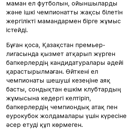
маман ел футболын, ойыншыларды
және ішкі чемпионатты жақсы білетін
жергілікті мамандармен бірге жұмыс
істейді.
Бұған қоса, Қазақстан премьер-
лигасында қызмет атқарып жүрген
бапкерлердің кандидатуралары әдейі
қарастырылмаған. Өйткені ел
чемпионаты шешуші кезеңіне аяқ
басты, сондықтан ешкім клубтардың
жұмысына кедергі келтіріп,
бапкерлердің чемпиондық атақ пен
еурокубок жолдамалары үшін күресіне
әсер етуді құп көрмеген.