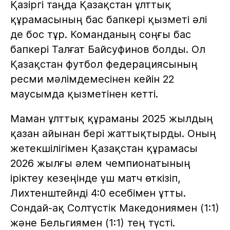
Қазіргі таңда Қазақстан ұлттық
құрамасының бас бапкері қызметі әлі
де бос тұр. Команданың соңғы бас
бапкері Талғат Байсуфинов болды. Ол
Қазақстан футбол федерациясының
ресми мәлімдемесінен кейін 22
маусымда қызметінен кетті.
Маман ұлттық құраманы 2025 жылдың
қазан айынан бері жаттықтырды. Оның
жетекшілігімен Қазақстан құрамасы
2026 жылғы әлем чемпионатының
іріктеу кезеңінде үш матч өткізіп,
Лихтенштейнді 4:0 есебімен ұтты.
Сондай-ақ Солтүстік Македониямен (1:1)
және Бельгиямен (1:1) тең түсті.