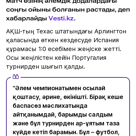
матч өзінің әлемдік додалардағы
соңғы ойыны болғанын растады, деп
хабарлайды
Vesti.kz
.
АҚШ-тың Техас штатындағы Арлингтон
қаласында өткен кездесуде Испания
құрамасы 1:0 есебімен жеңіске жетті.
Осы жеңілістен кейін Португалия
турнирден шығып қалды.
"Әлем чемпионатымен осылай
қоштасу, әрине, өкінішті. Бірақ кеше
баспасөз мәслихатында
айтқанымдай, барымды салдым
және бұл турнирден ар-ұятым таза
күйде кетіп барамын. Бұл – футбол,