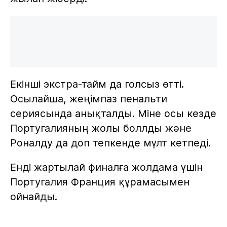
Екінші экстра-тайм да голсыз өтті.
Осылайша, жеңімпаз пенальти
сериясында анықталды. Міне осы кезде
Португалияның жолы боллды және
Роналду да доп тепкенде мүлт кетпеді.
Енді жартылай финалға жолдама үшін
Португалия Франция құрамасымен
ойнайды.