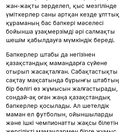
жан-жақты зерделеп, қыс мезгілінде
үміткерлер саны артқан кезде ұлттық
құраманың бас бапкері мәселесі
бойынша ұзақмерзімді әрі салмақты
шешім қабылдауға мүмкіндік береді.
Бапкерлер штабы да негізінен
қазақстандық мамандарға сүйене
отырып жасақталған. Сабақтастықты
сақтау мақсатында бұрынғы штабтың
бір бөлігі өз жұмысын жалғастырады,
сондай-ақ оған жаңа қазақстандық
бапкерлер қосылады. Ал шетелдік
маман ел футболын, ойыншыларды
және ішкі чемпионатты жақсы білетін
жергілікті мамандармен бірге жұмыс