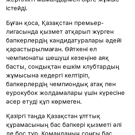
істейді.
Бұған қоса, Қазақстан премьер-
лигасында қызмет атқарып жүрген
бапкерлердің кандидатуралары әдейі
қарастырылмаған. Өйткені ел
чемпионаты шешуші кезеңіне аяқ
басты, сондықтан ешкім клубтардың
жұмысына кедергі келтіріп,
бапкерлердің чемпиондық атақ пен
еурокубок жолдамалары үшін күресіне
әсер етуді құп көрмеген.
Қазіргі таңда Қазақстан ұлттық
құрамасының бас бапкері қызметі әлі
де бос тұр. Команданың соңғы бас