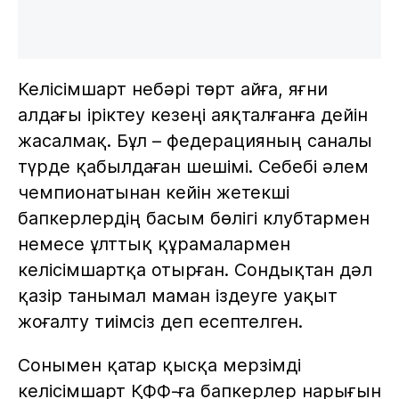
Келісімшарт небәрі төрт айға, яғни
алдағы іріктеу кезеңі аяқталғанға дейін
жасалмақ. Бұл – федерацияның саналы
түрде қабылдаған шешімі. Себебі әлем
чемпионатынан кейін жетекші
бапкерлердің басым бөлігі клубтармен
немесе ұлттық құрамалармен
келісімшартқа отырған. Сондықтан дәл
қазір танымал маман іздеуге уақыт
жоғалту тиімсіз деп есептелген.
Сонымен қатар қысқа мерзімді
келісімшарт ҚФФ-ға бапкерлер нарығын