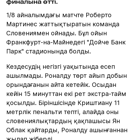
финалына өтті.
1/8 айналымдағы матчте Роберто
Мартинес жаттықтыратын команда
Словениямен ойнады. Бұл ойын
Франкфурт-на-Майнедегі "Дойче Банк
Парк" стадионында болды.
Кездесудің негізгі уақытында есеп
ашылмады. Роналду төрт айып добын
орындағанын айта кетейік. Осыдан
кейін 15 минуттан екі рет экстра-тайм
қосылды. Біріншісінде Криштиану 11
метрлік пенальти тепті, алайда оны
словениялықтардың қақпашысы Ян
Облак қайтарды, Роналду ашынғаннан
жылап жіберді.