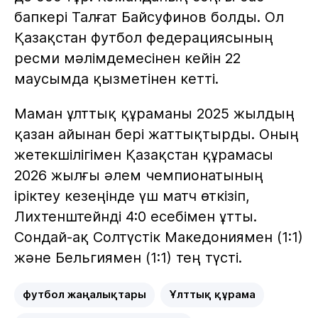
бапкері Талғат Байсуфинов болды. Ол
Қазақстан футбол федерациясының
ресми мәлімдемесінен кейін 22
маусымда қызметінен кетті.
Маман ұлттық құраманы 2025 жылдың
қазан айынан бері жаттықтырды. Оның
жетекшілігімен Қазақстан құрамасы
2026 жылғы әлем чемпионатының
іріктеу кезеңінде үш матч өткізіп,
Лихтенштейнді 4:0 есебімен ұтты.
Сондай-ақ Солтүстік Македониямен (1:1)
және Бельгиямен (1:1) тең түсті.
футбол жаңалықтары
Ұлттық құрама