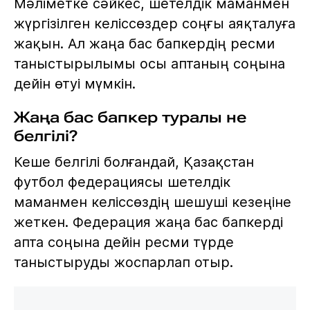
Мәліметке сәйкес, шетелдік маманмен
жүргізілген келіссөздер соңғы аяқталуға
жақын. Ал жаңа бас бапкердің ресми
таныстырылымы осы аптаның соңына
дейін өтуі мүмкін.
Жаңа бас бапкер туралы не
белгілі?
Кеше белгілі болғандай, Қазақстан
футбол федерациясы шетелдік
маманмен келіссөздің шешуші кезеңіне
жеткен. Федерация жаңа бас бапкерді
апта соңына дейін ресми түрде
таныстыруды жоспарлап отыр.