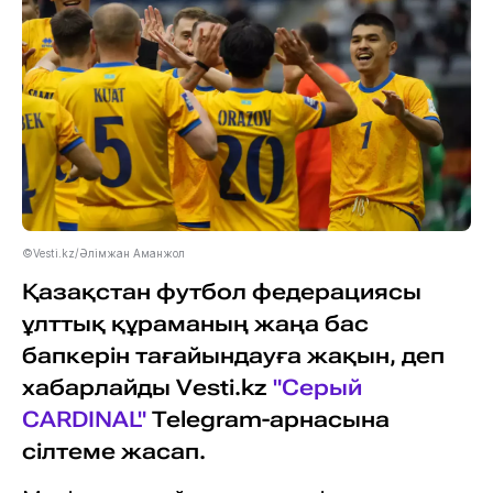
©Vesti.kz/Әлімжан Аманжол
Қазақстан футбол федерациясы
ұлттық құраманың жаңа бас
бапкерін тағайындауға жақын, деп
хабарлайды Vesti.kz
"Серый
CARDINAL"
Telegram-арнасына
сілтеме жасап.