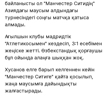
байланысты ол "Манчестер Ситидің"
Азиядағы маусым алдындағы
турнесіндегі соңғы матчқа қатыса
алмады.
Ағылшын клубы мадридтік
"Атлетикосымен" кездесіп, 3:1 есебімен
жеңіске жетті. Өзбекстандық қорғаушы
бұл ойында алаңға шыққан жоқ.
Хусанов елге барып келгеннен кейін
"Манчестер Ситиге" қайта қосылып,
жаңа маусымға дайындықты
жалғастырады.