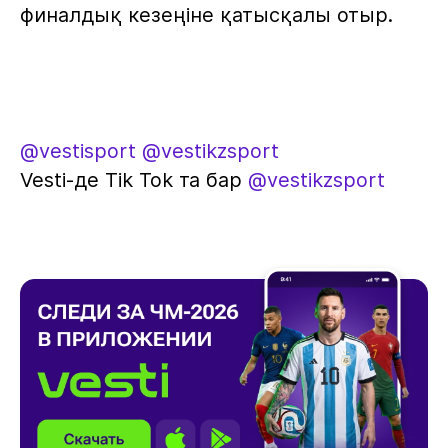
финалдық кезеңіне қатысқалы отыр.
@vestisport
@vestikzsport
Vesti-де Tik Tok та бар
@vestikzsport