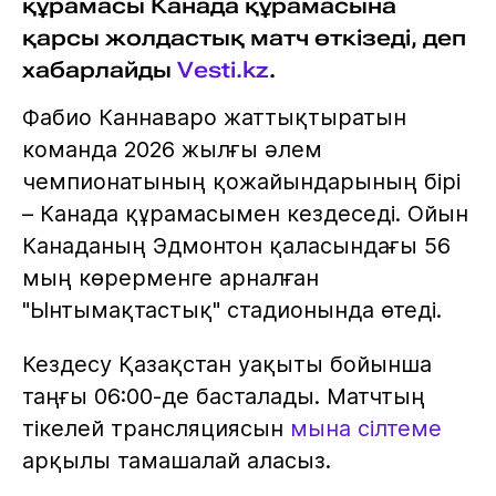
құрамасы Канада құрамасына
қарсы жолдастық матч өткізеді, деп
хабарлайды
Vesti.kz
.
Фабио Каннаваро жаттықтыратын
команда 2026 жылғы әлем
чемпионатының қожайындарының бірі
– Канада құрамасымен кездеседі. Ойын
Канаданың Эдмонтон қаласындағы 56
мың көрерменге арналған
"Ынтымақтастық" стадионында өтеді.
Кездесу Қазақстан уақыты бойынша
таңғы 06:00-де басталады. Матчтың
тікелей трансляциясын
мына сілтеме
арқылы тамашалай аласыз.