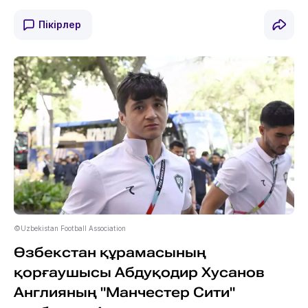
Пікірлер
©Uzbekistan Football Association
Өзбекстан құрамасының
қорғаушысы Абдуқодир Хусанов
Англияның "Манчестер Сити"