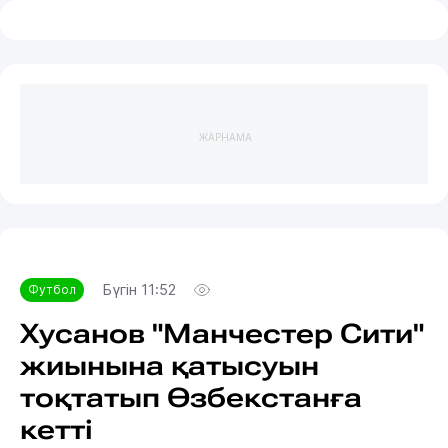
ЖАРНАМА
Бүгін 11:52
Футбол
Хусанов "Манчестер Сити"
жиынына қатысуын
тоқтатып Өзбекстанға
кетті