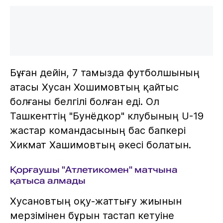
Бұған дейін, 7 тамызда футболшының
атасы Хусан Хошимовтың қайтыс
болғаны белгілі болған еді. Ол
Ташкенттің "Бунёдкор" клубының U-19
жастар командасының бас бапкері
Хикмат Хашимовтың әкесі болатын.
Қорғаушы "Атлетикомен" матчына
қатыса алмады
Хусановтың оқу-жаттығу жиынын
мерзімінен бұрын тастап кетуіне