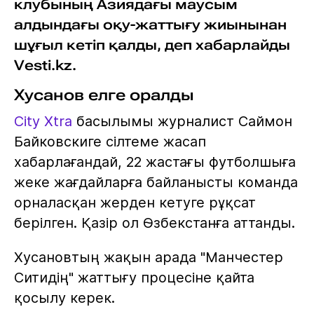
клубының Азиядағы маусым
алдындағы оқу-жаттығу жиынынан
шұғыл кетіп қалды, деп хабарлайды
Vesti.kz.
Хусанов елге оралды
City Xtra
басылымы журналист Саймон
Байковскиге сілтеме жасап
хабарлағандай, 22 жастағы футболшыға
жеке жағдайларға байланысты команда
орналасқан жерден кетуге рұқсат
берілген. Қазір ол Өзбекстанға аттанды.
Хусановтың жақын арада "Манчестер
Ситидің" жаттығу процесіне қайта
қосылу керек.