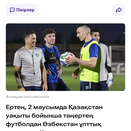
Пікірлер
©instagram.com/uzbekistanfa
Ертең, 2 маусымда Қазақстан
уақыты бойынша таңертең
футболдан Өзбекстан ұлттық