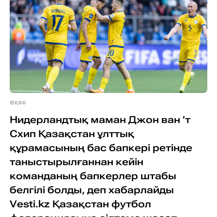
©ҚФФ
Нидерландтық маман Джон ван ’т
Схип Қазақстан ұлттық
құрамасының бас бапкері ретінде
таныстырылғаннан кейін
команданың бапкерлер штабы
белгілі болды, деп хабарлайды
Vesti.kz Қазақстан футбол