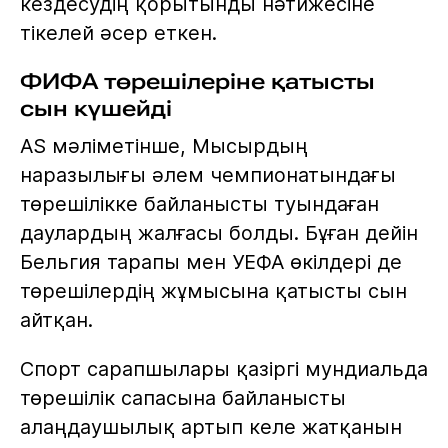
кездесудің қорытынды нәтижесіне
тікелей әсер еткен.
ФИФА төрешілеріне қатысты
сын күшейді
AS мәліметінше, Мысырдың
наразылығы әлем чемпионатындағы
төрешілікке байланысты туындаған
даулардың жалғасы болды. Бұған дейін
Бельгия тарапы мен УЕФА өкілдері де
төрешілердің жұмысына қатысты сын
айтқан.
Спорт сарапшылары қазіргі мундиальда
төрешілік сапасына байланысты
алаңдаушылық артып келе жатқанын