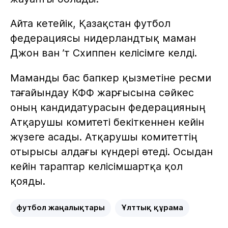
Айта кетейік, Қазақстан футбол
федерациясы нидерландтық маман
Джон ван ’т Схиппен келісімге келді.
Маманды бас бапкер қызметіне ресми
тағайындау КФФ жарғысына сәйкес
оның кандидатурасын федерацияның
Атқарушы комитеті бекіткеннен кейін
жүзеге асады. Атқарушы комитеттің
отырысы алдағы күндері өтеді. Осыдан
кейін тараптар келісімшартқа қол
қояды.
футбол жаңалықтары
Ұлттық құрама