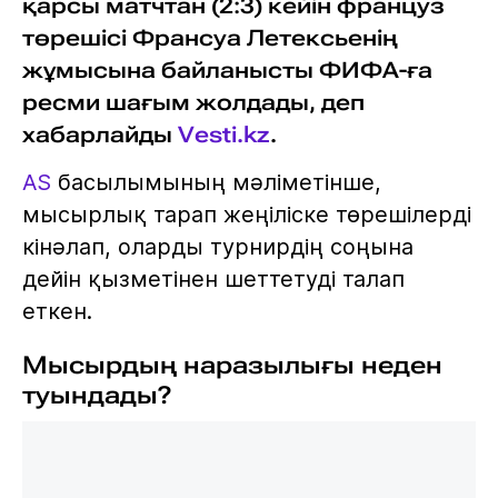
қарсы матчтан (2:3) кейін француз
төрешісі Франсуа Летексьенің
жұмысына байланысты ФИФА-ға
ресми шағым жолдады, деп
хабарлайды
Vesti.kz
.
AS
басылымының мәліметінше,
мысырлық тарап жеңіліске төрешілерді
кінәлап, оларды турнирдің соңына
дейін қызметінен шеттетуді талап
еткен.
Мысырдың наразылығы неден
туындады?