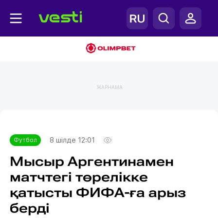
ЖАРНАМА
Главная
Футбол
8 шілде 12:01
Футбол
Мысыр Аргентинамен
матчтегі төрелікке
қатысты ФИФА-ға арыз
берді