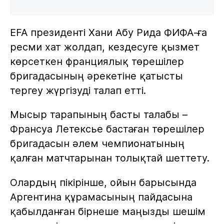
EFA президенті Хани Абу Рида ФИФА-ға
ресми хат жолдап, кездесуге қызмет
көрсеткен франциялық төрешілер
бригадасының әрекетіне қатысты
тергеу жүргізуді талап етті.
Мысыр тарапының басты талабы –
Франсуа Летексье бастаған төрешілер
бригадасын әлем чемпионатының
қалған матчтарынан толықтай шеттету.
Олардың пікірінше, ойын барысында
Аргентина құрамасының пайдасына
қабылданған бірнеше маңызды шешім