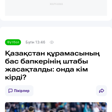
ЖАРНАМА
Бүгін 13:46
Футбол
Қазақстан құрамасының
бас бапкерінің штабы
жасақталды: онда кім
кірді?
Пікірлер