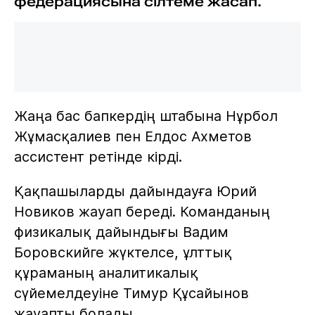
федерациясына сілтеме жасап.
Жаңа бас бапкердің штабына Нұрбол
Жұмасқалиев пен Елдос Ахметов
ассистент ретінде кірді.
Қақпашыларды дайындауға Юрий
Новиков жауап береді. Команданың
физикалық дайындығы Вадим
Боровскийге жүктелсе, ұлттық
құраманың аналитикалық
сүйемелдеуіне Тимур Құсайынов
жауапты болады.