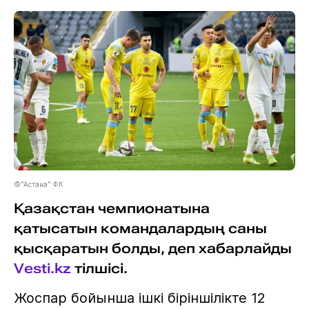
©"Астана" ФК
Қазақстан чемпионатына
қатысатын командалардың саны
қысқаратын болды, деп хабарлайды
Vesti.kz
тілшісі.
Жоспар бойынша ішкі біріншілікте 12