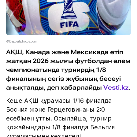
©Depositphotos.com
АҚШ, Канада және Мексикада өтіп
жатқан 2026 жылғы футболдан әлем
чемпионатында турнирдің 1/8
финалының сегіз жұбының бесеуі
анықталды, деп хабарлайды
Vesti.kz
.
Кеше АҚШ құрамасы 1/16 финалда
Босния және Герцеговинаны 2:0
есебімен ұтты. Осылайша, турнир
қожайындары 1/8 финалда Бельгия
құрамасымен кездеседі.