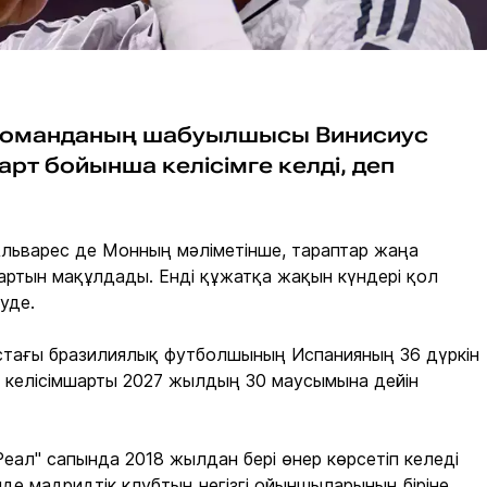
 команданың шабуылшысы Винисиус
рт бойынша келісімге келді, деп
льварес де Монның мәліметінше, тараптар жаңа
шартын мақұлдады. Енді құжатқа жақын күндері қол
уде.
астағы бразилиялық футболшының Испанияның 36 дүркін
і келісімшарты 2027 жылдың 30 маусымына дейін
еал" сапында 2018 жылдан бері өнер көрсетіп келеді
нде мадридтік клубтың негізгі ойыншыларының біріне