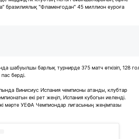
а" бразилиялық "Фламенгодан" 45 миллион еуроға
да шабуылшы барлық турнирде 375 матч өткізіп, 128 го
 пас берді.
апында Винисиус Испания чемпионы атанды, клубтар
мпионатын екі рет жеңіп, Испания кубогын иеленді.
екі мәрте УЕФА Чемпиондар лигасының жеңімпазы