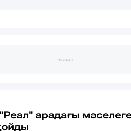
ЖАРНАМА
"Реал" арадағы мәселег
қойды