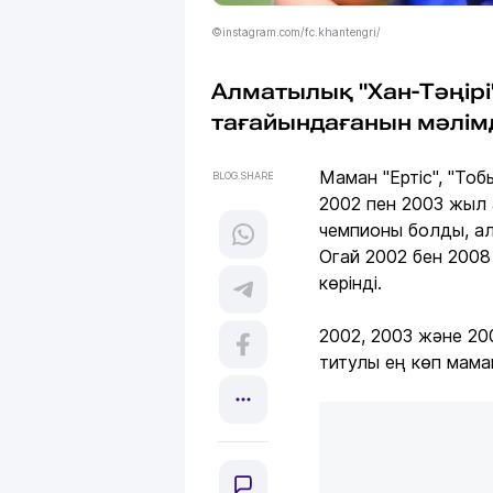
©instagram.com/fc.khantengri/
Алматылық "Хан-Тәңірі
тағайындағанын мәлім
Маман "Ертіс", "То
BLOG.SHARE
2002 пен 2003 жыл 
чемпионы болды, ал
Огай 2002 бен 200
көрінді.
2002, 2003 және 20
титулы ең көп мама