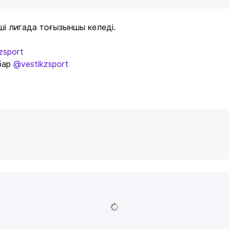
інші лигада тоғызыншы келеді.
zsport
бар
@vestikzsport