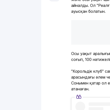
айналды. Ол "Реалғ
ауысқан болатын.
Осы уақыт аралығын
соғып, 100 нәтижелі
"Корольдік клуб" с
арасындағы әлем че
Сонымен қатар ол 
атанаған.