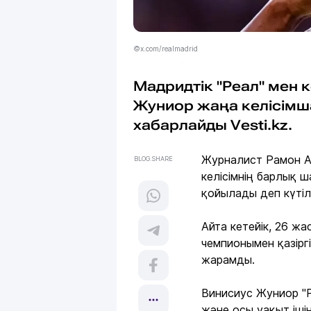
©x.com/realmadrid
Мадридтік "Реал" мен
Жуниор жаңа келісімша
хабарлайды Vesti.kz.
Журналист Рамон А
BLOG.SHARE
келісімнің барлық 
қойылады деп күтіл
Айта кетейік, 26 ж
чемпионымен қазірг
жарамды.
Винисиус Жуниор "Р
және осы уақыт іші