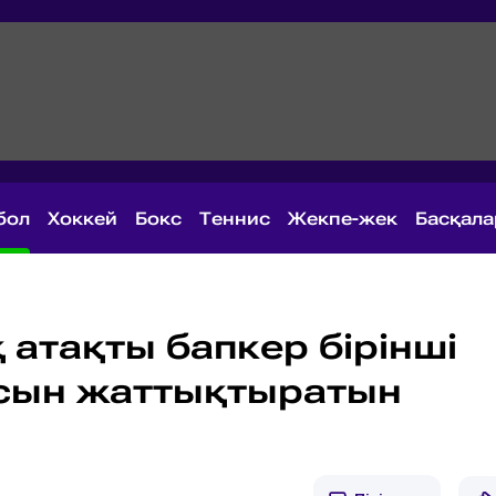
бол
Хоккей
Бокс
Теннис
Жекпе-жек
Басқал
атақты бапкер бірінші
асын жаттықтыратын