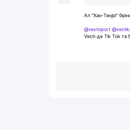
Ал "Хан-Тәңірі" бір
@vestisport
@vestik
Vesti-де Tik Tok та 