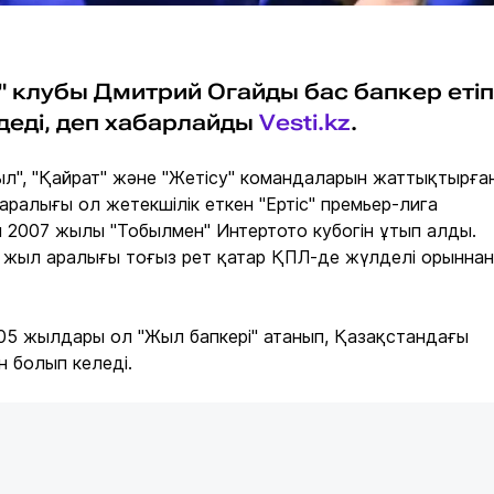
" клубы Дмитрий Огайды бас бапкер етіп
деді, деп хабарлайды
Vesti.kz
.
был", "Қайрат" және "Жетісу" командаларын жаттықтырған
аралығы ол жетекшілік еткен "Ертіс" премьер-лига
 2007 жылы "Тобылмен" Интертото кубогін ұтып алды.
8 жыл аралығы тоғыз рет қатар ҚПЛ-де жүлделі орыннан
05 жылдары ол "Жыл бапкері" атанып, Қазақстандағы
н болып келеді.