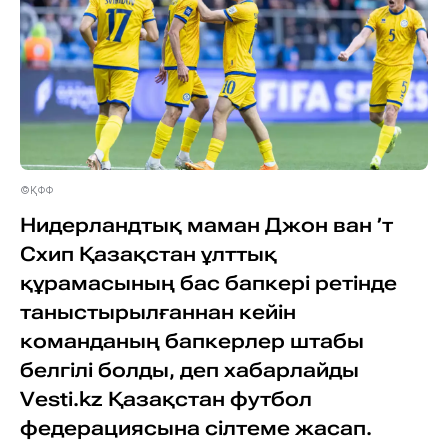
©ҚФФ
Нидерландтық маман Джон ван ’т
Схип Қазақстан ұлттық
құрамасының бас бапкері ретінде
таныстырылғаннан кейін
команданың бапкерлер штабы
белгілі болды, деп хабарлайды
Vesti.kz Қазақстан футбол
федерациясына сілтеме жасап.