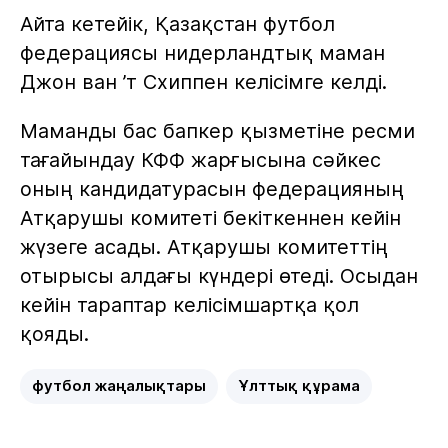
Айта кетейік, Қазақстан футбол
федерациясы нидерландтық маман
Джон ван ’т Схиппен келісімге келді.
Маманды бас бапкер қызметіне ресми
тағайындау КФФ жарғысына сәйкес
оның кандидатурасын федерацияның
Атқарушы комитеті бекіткеннен кейін
жүзеге асады. Атқарушы комитеттің
отырысы алдағы күндері өтеді. Осыдан
кейін тараптар келісімшартқа қол
қояды.
футбол жаңалықтары
Ұлттық құрама