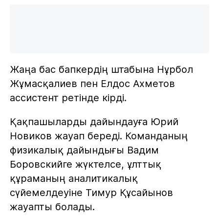
Жаңа бас бапкердің штабына Нұрбол
Жұмасқалиев пен Елдос Ахметов
ассистент ретінде кірді.
Қақпашыларды дайындауға Юрий
Новиков жауап береді. Команданың
физикалық дайындығы Вадим
Боровскийге жүктелсе, ұлттық
құраманың аналитикалық
сүйемелдеуіне Тимур Құсайынов
жауапты болады.