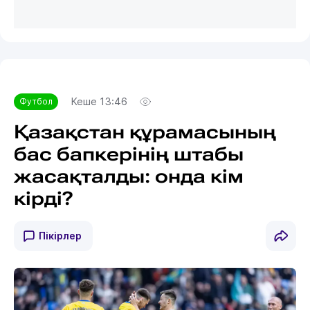
Кеше 13:46
Футбол
Қазақстан құрамасының
бас бапкерінің штабы
жасақталды: онда кім
кірді?
Пікірлер