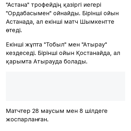
"Астана" трофейдің қазіргі иегері
"Ордабасымен" ойнайды. Бірінші ойын
Астанада, ал екінші матч Шымкентте
өтеді.
Екінші жұпта "Тобыл" мен "Атырау"
кездеседі. Бірінші ойын Қостанайда, ал
қарымта Атырауда болады.
Матчтер 28 маусым мен 8 шілдеге
жоспарланған.