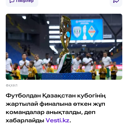
Пікірлер
©ҚКФЛ
Футболдан Қазақстан кубогінің
жартылай финалына өткен жұп
командалар анықталды, деп
хабарлайды
Vesti.kz
.