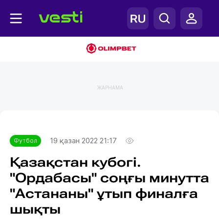
ЖАРНАМА
Главная
Футбол
19 қазан 2022 21:17
Футбол
Қазақстан кубогі.
"Ордабасы" соңғы минутта
"Астананы" ұтып финалға
шықты