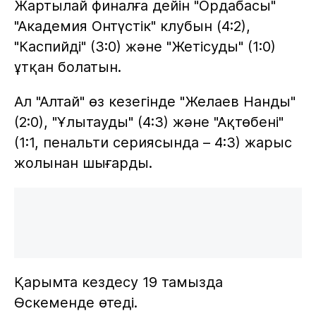
Жартылай финалға дейін "Ордабасы"
"Академия Онтүстік" клубын (4:2),
"Каспийді" (3:0) және "Жетісуды" (1:0)
ұтқан болатын.
Ал "Алтай" өз кезегінде "Желаев Нанды"
(2:0), "Ұлытауды" (4:3) және "Ақтөбені"
(1:1, пенальти сериясында – 4:3) жарыс
жолынан шығарды.
Қарымта кездесу 19 тамызда
Өскеменде өтеді.