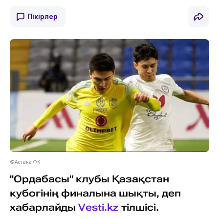
Пікірлер
©Астана ФК
"Ордабасы" клубы Қазақстан
кубогінің финалына шықты, деп
хабарлайды
Vesti.kz
тілшісі.