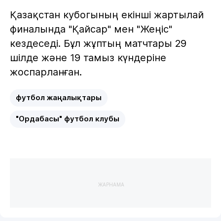
Қазақстан кубогының екінші жартылай
финалында "Қайсар" мен "Жеңіс"
кездеседі. Бұл жұптың матчтары 29
шілде және 19 тамыз күндеріне
жоспарланған.
футбол жаңалықтары
"Ордабасы" футбол клубы
ЖАРНАМА