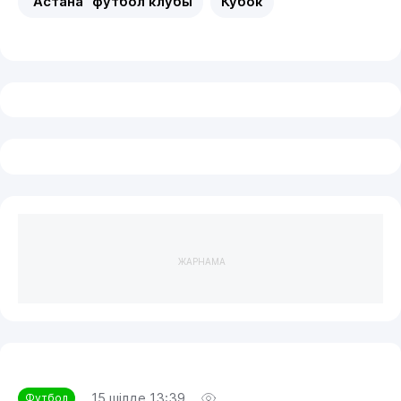
"Астана" футбол клубы
Кубок
ЖАРНАМА
15 шілде 13:39
Футбол