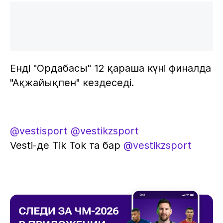
Енді "Ордабасы" 12 қараша күні финалда
"Ақжайықпен" кездеседі.
@vestisport
@vestikzsport
Vesti-де Tik Tok та бар
@vestikzsport