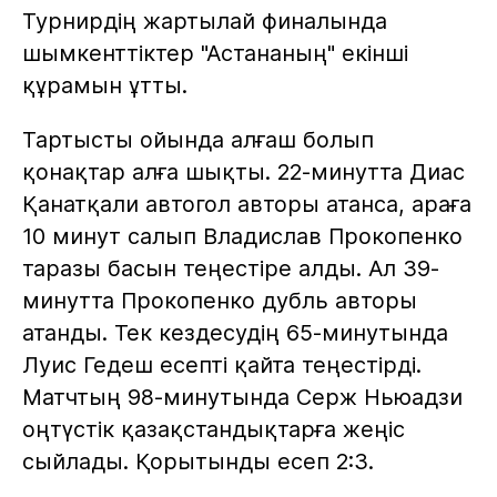
Турнирдің жартылай финалында
шымкенттіктер "Астананың" екінші
құрамын ұтты.
Тартысты ойында алғаш болып
қонақтар алға шықты. 22-минутта Диас
Қанатқали автогол авторы атанса, араға
10 минут салып Владислав Прокопенко
таразы басын теңестіре алды. Ал 39-
минутта Прокопенко дубль авторы
атанды. Тек кездесудің 65-минутында
Луис Гедеш есепті қайта теңестірді.
Матчтың 98-минутында Серж Ньюадзи
оңтүстік қазақстандықтарға жеңіс
сыйлады. Қорытынды есеп 2:3.