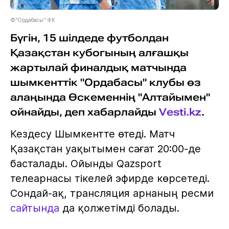
©"Ордабасы" ФК
Бүгін, 15 шілдеде футболдан
Қазақстан кубогының алғашқы
жартылай финалдық матчында
шымкенттік "Ордабасы" клубы өз
алаңында Өскеменнің "Алтайымен"
ойнайды, деп хабарлайды
Vesti.kz
.
Кездесу Шымкентте өтеді. Матч
Қазақстан уақытымен сағат 20:00-де
басталады. Ойынды Qazsport
телеарнасы тікелей эфирде көрсетеді.
Сондай-ақ, трансляция арнаның ресми
сайтында
да қолжетімді болады.