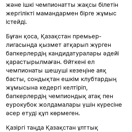
және ішкі чемпионатты жақсы білетін
жергілікті мамандармен бірге жұмыс
істейді.
Бұған қоса, Қазақстан премьер-
лигасында қызмет атқарып жүрген
бапкерлердің кандидатуралары әдейі
қарастырылмаған. Өйткені ел
чемпионаты шешуші кезеңіне аяқ
басты, сондықтан ешкім клубтардың
жұмысына кедергі келтіріп,
бапкерлердің чемпиондық атақ пен
еурокубок жолдамалары үшін күресіне
әсер етуді құп көрмеген.
Қазіргі таңда Қазақстан ұлттық