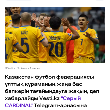
©Vesti.kz/Әлімжан Аманжол
Қазақстан футбол федерациясы
ұлттық құраманың жаңа бас
бапкерін тағайындауға жақын, деп
хабарлайды Vesti.kz
"Серый
CARDINAL"
Telegram-арнасына