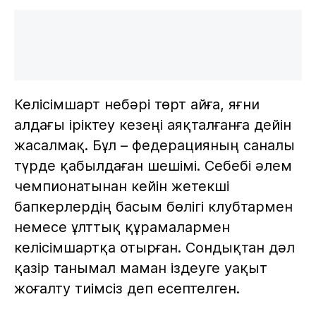
Келісімшарт небәрі төрт айға, яғни
алдағы іріктеу кезеңі аяқталғанға дейін
жасалмақ. Бұл – федерацияның саналы
түрде қабылдаған шешімі. Себебі әлем
чемпионатынан кейін жетекші
бапкерлердің басым бөлігі клубтармен
немесе ұлттық құрамалармен
келісімшартқа отырған. Сондықтан дәл
қазір танымал маман іздеуге уақыт
жоғалту тиімсіз деп есептелген.