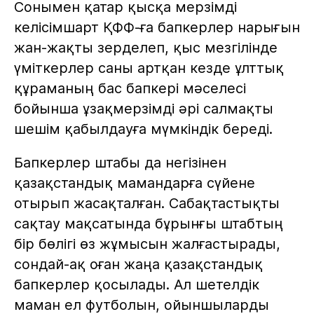
Сонымен қатар қысқа мерзімді
келісімшарт ҚФФ-ға бапкерлер нарығын
жан-жақты зерделеп, қыс мезгілінде
үміткерлер саны артқан кезде ұлттық
құраманың бас бапкері мәселесі
бойынша ұзақмерзімді әрі салмақты
шешім қабылдауға мүмкіндік береді.
Бапкерлер штабы да негізінен
қазақстандық мамандарға сүйене
отырып жасақталған. Сабақтастықты
сақтау мақсатында бұрынғы штабтың
бір бөлігі өз жұмысын жалғастырады,
сондай-ақ оған жаңа қазақстандық
бапкерлер қосылады. Ал шетелдік
маман ел футболын, ойыншыларды