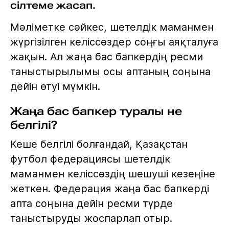
сілтеме жасап.
Мәліметке сәйкес, шетелдік маманмен
жүргізілген келіссөздер соңғы аяқталуға
жақын. Ал жаңа бас бапкердің ресми
таныстырылымы осы аптаның соңына
дейін өтуі мүмкін.
Жаңа бас бапкер туралы не
белгілі?
Кеше белгілі болғандай, Қазақстан
футбол федерациясы шетелдік
маманмен келіссөздің шешуші кезеңіне
жеткен. Федерация жаңа бас бапкерді
апта соңына дейін ресми түрде
таныстыруды жоспарлап отыр.