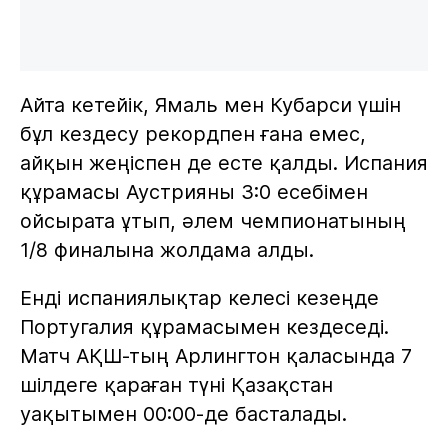
Айта кетейік, Ямаль мен Кубарси үшін
бұл кездесу рекордпен ғана емес,
айқын жеңіспен де есте қалды. Испания
құрамасы Аустрияны 3:0 есебімен
ойсырата ұтып, әлем чемпионатының
1/8 финалына жолдама алды.
Енді испаниялықтар келесі кезеңде
Португалия құрамасымен кездеседі.
Матч АҚШ-тың Арлингтон қаласында 7
шілдеге қараған түні Қазақстан
уақытымен 00:00-де басталады.