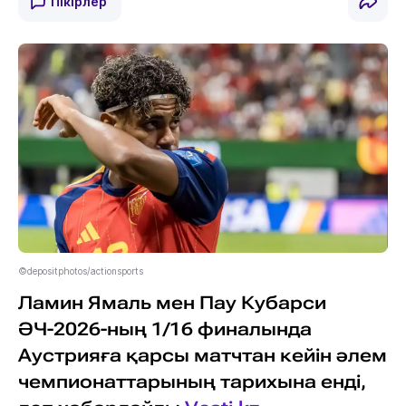
Пікірлер
©depositphotos/actionsports
Ламин Ямаль мен Пау Кубарси
ӘЧ-2026-ның 1/16 финалында
Аустрияға қарсы матчтан кейін әлем
чемпионаттарының тарихына енді,