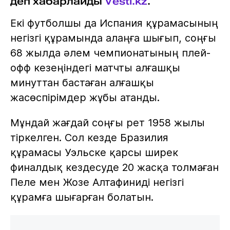
деп хабарлайды
Vesti.kz
.
Екі футболшы да Испания құрамасының
негізгі құрамында алаңға шығып, соңғы
68 жылда әлем чемпионатының плей-
офф кезеңіндегі матчты алғашқы
минуттан бастаған алғашқы
жасөспірімдер жұбы атанды.
Мұндай жағдай соңғы рет 1958 жылы
тіркелген. Сол кезде Бразилия
құрамасы Уэльске қарсы ширек
финалдық кездесуде 20 жасқа толмаған
Пеле мен Жозе Алтафиниді негізгі
құрамға шығарған болатын.