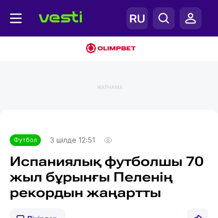
ЖАРНАМА
Главная
Футбол
3 шілде 12:51
Футбол
Испаниялық футболшы 70
жыл бұрынғы Пеленің
рекордын жаңартты