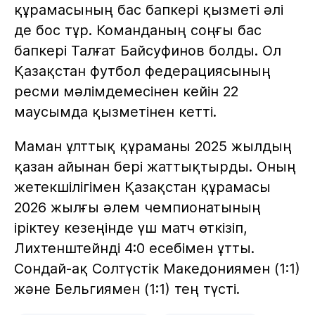
құрамасының бас бапкері қызметі әлі
де бос тұр. Команданың соңғы бас
бапкері Талғат Байсуфинов болды. Ол
Қазақстан футбол федерациясының
ресми мәлімдемесінен кейін 22
маусымда қызметінен кетті.
Маман ұлттық құраманы 2025 жылдың
қазан айынан бері жаттықтырды. Оның
жетекшілігімен Қазақстан құрамасы
2026 жылғы әлем чемпионатының
іріктеу кезеңінде үш матч өткізіп,
Лихтенштейнді 4:0 есебімен ұтты.
Сондай-ақ Солтүстік Македониямен (1:1)
және Бельгиямен (1:1) тең түсті.