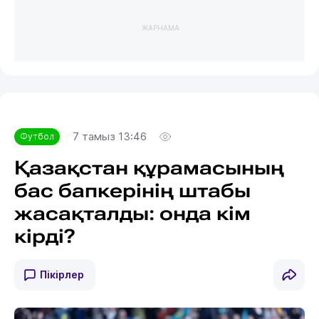
ЖАРНАМА
7 тамыз 13:46
Футбол
Қазақстан құрамасының
бас бапкерінің штабы
жасақталды: онда кім
кірді?
Пікірлер