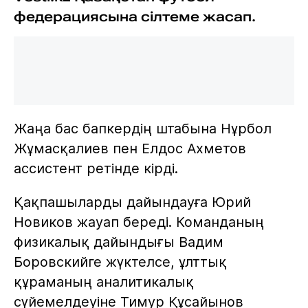
федерациясына сілтеме жасап.
Жаңа бас бапкердің штабына Нұрбол
Жұмасқалиев пен Елдос Ахметов
ассистент ретінде кірді.
Қақпашыларды дайындауға Юрий
Новиков жауап береді. Команданың
физикалық дайындығы Вадим
Боровскийге жүктелсе, ұлттық
құраманың аналитикалық
сүйемелдеуіне Тимур Құсайынов