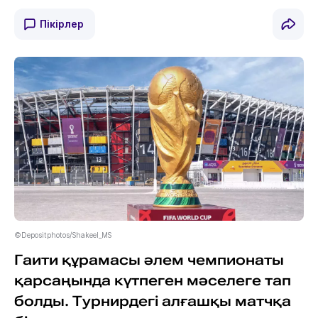
Пікірлер
©Depositphotos/Shakeel_MS
Гаити құрамасы әлем чемпионаты
қарсаңында күтпеген мәселеге тап
болды. Турнирдегі алғашқы матчқа