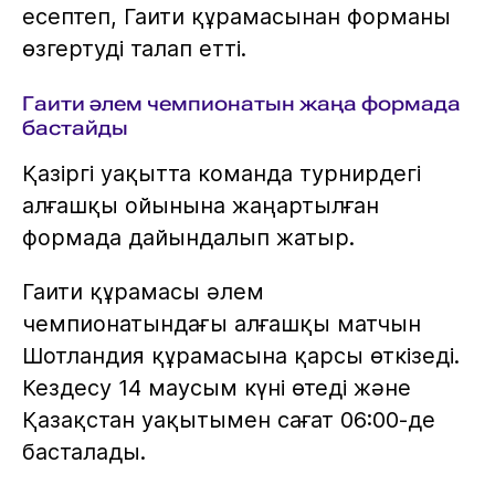
есептеп, Гаити құрамасынан форманы
өзгертуді талап етті.
Гаити әлем чемпионатын жаңа формада
бастайды
Қазіргі уақытта команда турнирдегі
алғашқы ойынына жаңартылған
формада дайындалып жатыр.
Гаити құрамасы әлем
чемпионатындағы алғашқы матчын
Шотландия құрамасына қарсы өткізеді.
Кездесу 14 маусым күні өтеді және
Қазақстан уақытымен сағат 06:00-де
басталады.