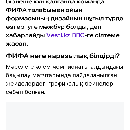
бірнеше күн қалғанда команда
ФИФА талабымен ойын
формасының дизайнын шұғыл түрде
өзгертуге мәжбүр болды, деп
хабарлайды
Vesti.kz
BBC
-ге сілтеме
жасап.
ФИФА неге наразылық білдірді?
Мәселеге әлем чемпионаты алдындағы
бақылау матчтарында пайдаланылған
жейделердегі графикалық бейнелер
себеп болған.