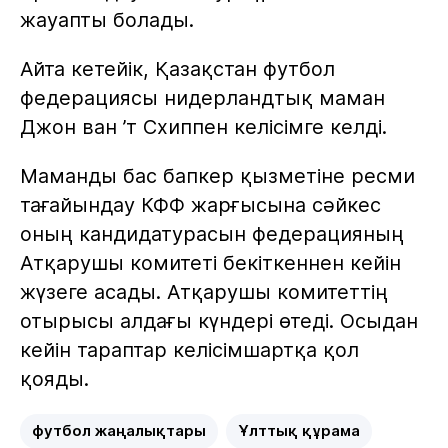
жауапты болады.
Айта кетейік, Қазақстан футбол
федерациясы нидерландтық маман
Джон ван ’т Схиппен келісімге келді.
Маманды бас бапкер қызметіне ресми
тағайындау КФФ жарғысына сәйкес
оның кандидатурасын федерацияның
Атқарушы комитеті бекіткеннен кейін
жүзеге асады. Атқарушы комитеттің
отырысы алдағы күндері өтеді. Осыдан
кейін тараптар келісімшартқа қол
қояды.
футбол жаңалықтары
Ұлттық құрама