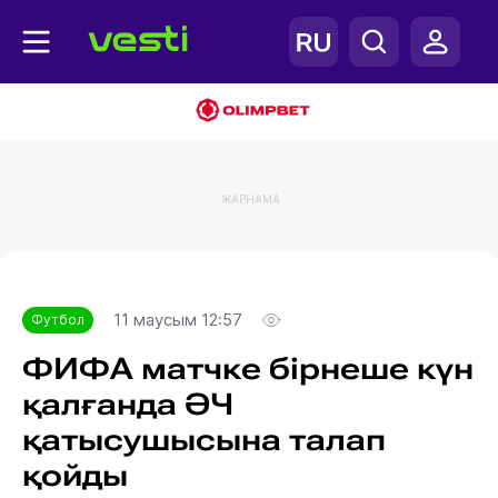
ЖАРНАМА
Главная
Футбол
11 маусым 12:57
Футбол
ФИФА матчке бірнеше күн
қалғанда ӘЧ
қатысушысына талап
қойды