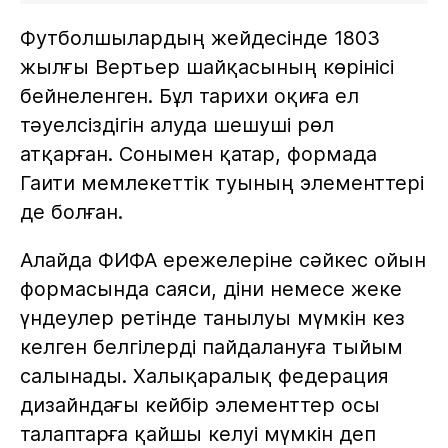
Футболшылардың жейдесінде 1803
жылғы Вертьер шайқасының көрінісі
бейнеленген. Бұл тарихи оқиға ел
тәуелсіздігін алуда шешуші рөл
атқарған. Сонымен қатар, формада
Гаити мемлекеттік туының элементтері
де болған.
Алайда ФИФА ережелеріне сәйкес ойын
формасында саяси, діни немесе жеке
үндеулер ретінде танылуы мүмкін кез
келген белгілерді пайдалануға тыйым
салынады. Халықаралық федерация
дизайндағы кейбір элементтер осы
талаптарға қайшы келуі мүмкін деп