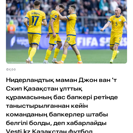
©ҚФФ
Нидерландтық маман Джон ван ’т
Схип Қазақстан ұлттық
құрамасының бас бапкері ретінде
таныстырылғаннан кейін
команданың бапкерлер штабы
белгілі болды, деп хабарлайды
Vesti.kz Қазақстан футбол