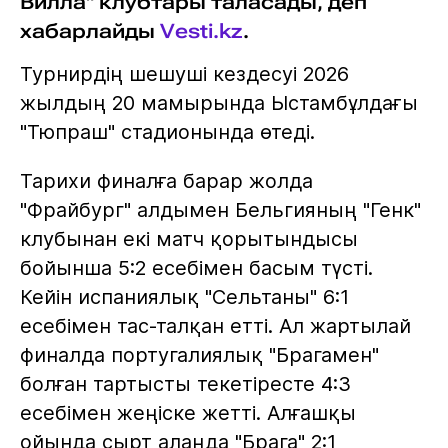
Вилла" клубтары таласады, деп
хабарлайды
Vesti.kz
.
Турнирдің шешуші кездесуі 2026
жылдың 20 мамырында Ыстамбұлдағы
"Тюпраш" стадионында өтеді.
Тарихи финалға барар жолда
"Фрайбург" алдымен Бельгияның "Генк"
клубынан екі матч қорытындысы
бойынша 5:2 есебімен басым түсті.
Кейін испаниялық "Сельтаны" 6:1
есебімен тас-талқан етті. Ал жартылай
финалда португалиялық "Брагамен"
болған тартысты текетіресте 4:3
есебімен жеңіске жетті. Алғашқы
ойында сырт алаңда "Брага" 2:1