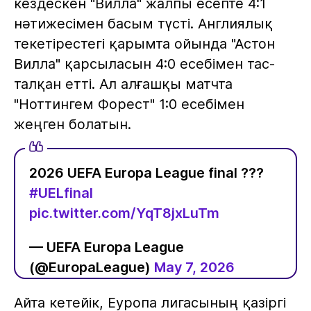
кездескен "Вилла" жалпы есепте 4:1
нәтижесімен басым түсті. Англиялық
текетірестегі қарымта ойында "Астон
Вилла" қарсыласын 4:0 есебімен тас-
талқан етті. Ал алғашқы матчта
"Ноттингем Форест" 1:0 есебімен
жеңген болатын.
2026 UEFA Europa League final ???
#UELfinal
pic.twitter.com/YqT8jxLuTm
— UEFA Europa League
(@EuropaLeague)
May 7, 2026
Айта кетейік, Еуропа лигасының қазіргі