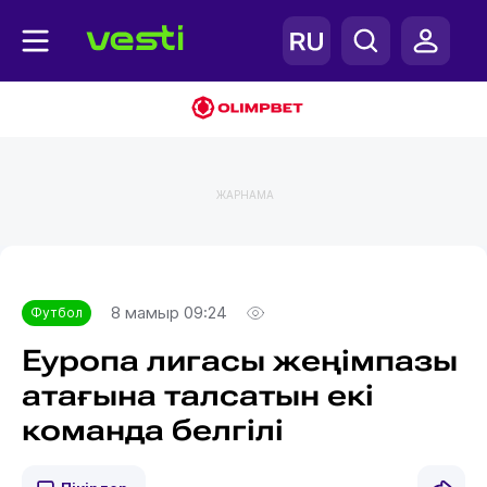
ЖАРНАМА
Главная
Футбол
8 мамыр 09:24
Футбол
Еуропа лигасы жеңімпазы
атағына талсатын екі
команда белгілі