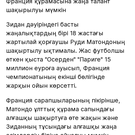
Франция құрамасына жаңа талант
шақырылуы мүмкін
Зидан дәуіріндегі басты
жаңалықтардың бірі 18 жастағы
жартылай қорғаушы Руди Матондоның
шақыртылу ықтималы. Жас футболшы
өткен қыста "Осерден" "Париге" 15
миллион еуроға ауысып, Франция
чемпионатының екінші бөлігінде
жарқын ойын көрсетті.
Франция сарапшыларының пікірінше,
Матондо ұлттық құрама сапындағы
алғашқы шақыртуға өте жақын және
Зиданның тұсындағы алғашқы жаңа