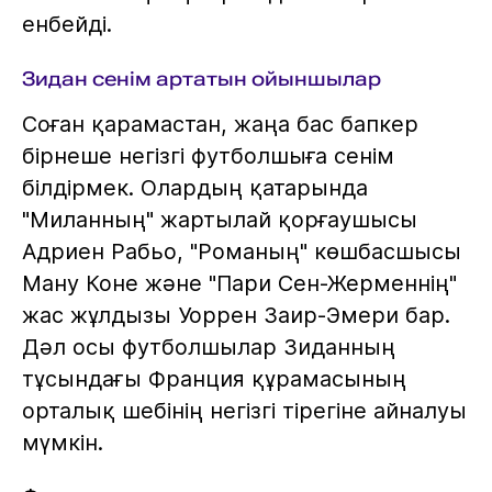
енбейді.
Зидан сенім артатын ойыншылар
Соған қарамастан, жаңа бас бапкер
бірнеше негізгі футболшыға сенім
білдірмек. Олардың қатарында
"Миланның" жартылай қорғаушысы
Адриен Рабьо, "Романың" көшбасшысы
Ману Коне және "Пари Сен-Жерменнің"
жас жұлдызы Уоррен Заир-Эмери бар.
Дәл осы футболшылар Зиданның
тұсындағы Франция құрамасының
орталық шебінің негізгі тірегіне айналуы
мүмкін.