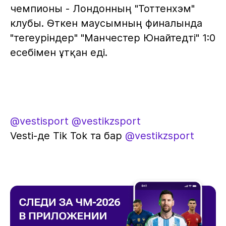
чемпионы - Лондонның "Тоттенхэм"
клубы. Өткен маусымның финалында
"тегеуріндер" "Манчестер Юнайтедті" 1:0
есебімен ұтқан еді.
@vestisport
@vestikzsport
Vesti-де Tik Tok та бар
@vestikzsport