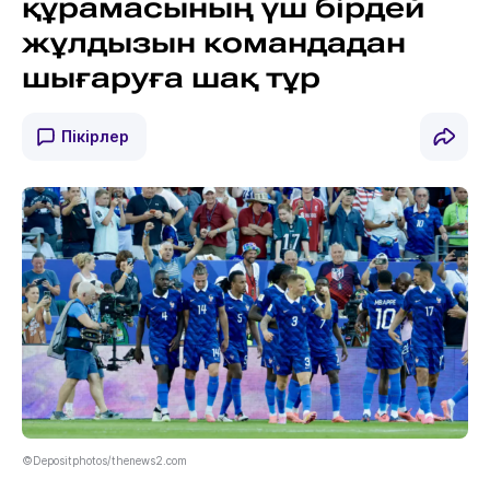
құрамасының үш бірдей
жұлдызын командадан
шығаруға шақ тұр
Пікірлер
©Depositphotos/thenews2.com