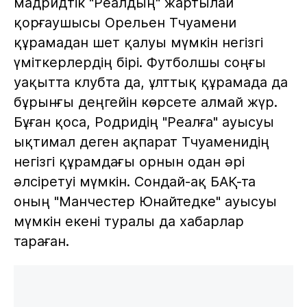
мадридтік "Реалдың" жартылай
қорғаушысы Орельен Тчуамени
құрамадан шет қалуы мүмкін негізгі
үміткерлердің бірі. Футболшы соңғы
уақытта клубта да, ұлттық құрамада да
бұрынғы деңгейін көрсете алмай жүр.
Бұған қоса, Родридің "Реалға" ауысуы
ықтимал деген ақпарат Тчуаменидің
негізгі құрамдағы орнын одан әрі
әлсіретуі мүмкін. Сондай-ақ БАҚ-та
оның "Манчестер Юнайтедке" ауысуы
мүмкін екені туралы да хабарлар
тараған.