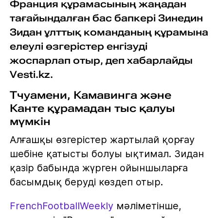
Франция құрамасының жаңадан
тағайындалған бас бапкері Зинедин
Зидан ұлттық команданың құрамына
елеулі өзгерістер енгізуді
жоспарлап отыр, деп хабарлайды
Vesti.kz.
Тчуамени, Камавинга және
Канте құрамадан тыс қалуы
мүмкін
Алғашқы өзгерістер жартылай қорғау
шебіне қатысты болуы ықтимал. Зидан
қазір бабында жүрген ойыншыларға
басымдық беруді көздеп отыр.
FrenchFootballWeekly
мәліметінше,