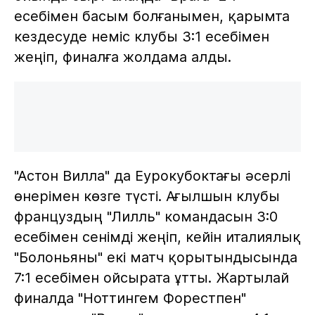
есебімен басым болғанымен, қарымта
кездесуде неміс клубы 3:1 есебімен
жеңіп, финалға жолдама алды.
"Астон Вилла" да Еурокубоктағы әсерлі
өнерімен көзге түсті. Ағылшын клубы
француздың "Лилль" командасын 3:0
есебімен сенімді жеңіп, кейін италиялық
"Болоньяны" екі матч қорытындысында
7:1 есебімен ойсырата ұтты. Жартылай
финалда "Ноттингем Форестпен"