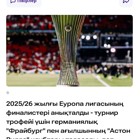
Пікірлер
©
2025/26 жылғы Еуропа лигасының
финалистері анықталды - турнир
трофейі үшін германиялық
"Фрайбург" пен ағылшынның "Астон