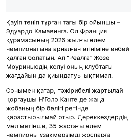
Қауіп төніп тұрған тағы бір ойыншы –
Эдуардо Камавинга. Ол Франция
құрамасының 2026 жылғы әлем
чемпионатына арналған өтініміне енбей
қалған болатын. Ал "Реалға" Жозе
Моуриньюдің келуі оның клубтағы
жағдайын да қиындатуы ықтимал.
Сонымен қатар, тәжірибелі жартылай
қорғаушы Н'Голо Канте де жаңа
жобаның бір бөлігі ретінде
қарастырылмай отыр. Дереккөздердің
мәліметінше, 35 жастағы әлем
чемпионы ұзақмерзімді жоспарға