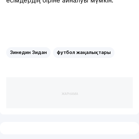
есімдердің біріне айналуы мүмкін.
Зинедин Зидан
футбол жаңалықтары
ЖАРНАМА