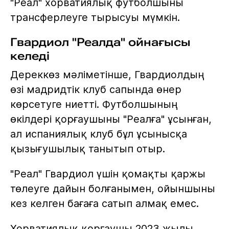
"Реал" хорватиялық футболшыны
трансферлеуге тырысуы мүмкін.
Гвардиол "Реалда" ойнағысы
келеді
Дереккөз мәліметінше, Гвардиолдың
өзі мадридтік клуб сапында өнер
көрсетуге ниетті. Футболшының
өкілдері қорғаушыны "Реалға" ұсынған,
ал испаниялық клуб бұл ұсынысқа
қызығушылық танытып отыр.
"Реал" Гвардиол үшін қомақты қаржы
төлеуге дайын болғанымен, ойыншыны
кез келген бағаға сатып алмақ емес.
Хорватиялық қорғаушы 2023 жылы