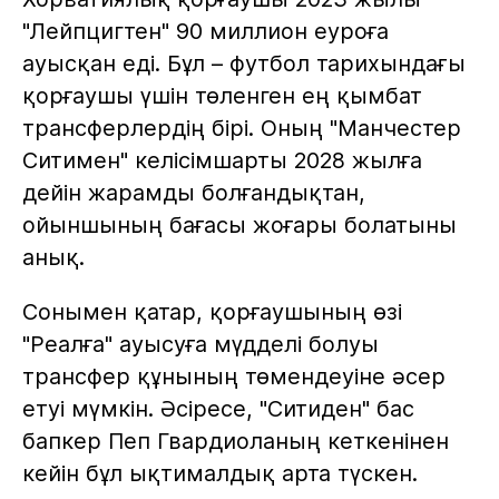
"Лейпцигтен" 90 миллион еуроға
ауысқан еді. Бұл – футбол тарихындағы
қорғаушы үшін төленген ең қымбат
трансферлердің бірі. Оның "Манчестер
Ситимен" келісімшарты 2028 жылға
дейін жарамды болғандықтан,
ойыншының бағасы жоғары болатыны
анық.
Сонымен қатар, қорғаушының өзі
"Реалға" ауысуға мүдделі болуы
трансфер құнының төмендеуіне әсер
етуі мүмкін. Әсіресе, "Ситиден" бас
бапкер Пеп Гвардиоланың кеткенінен
кейін бұл ықтималдық арта түскен.