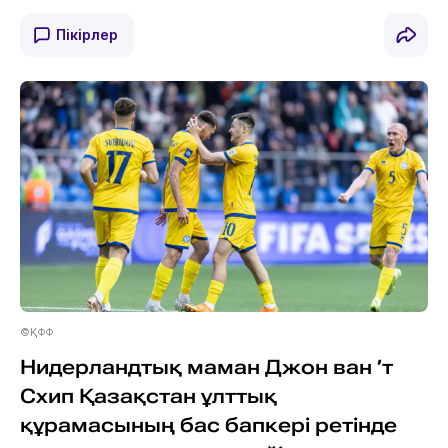
Пікірлер
©ҚФФ
Нидерландтық маман Джон ван ’т
Схип Қазақстан ұлттық
құрамасының бас бапкері ретінде