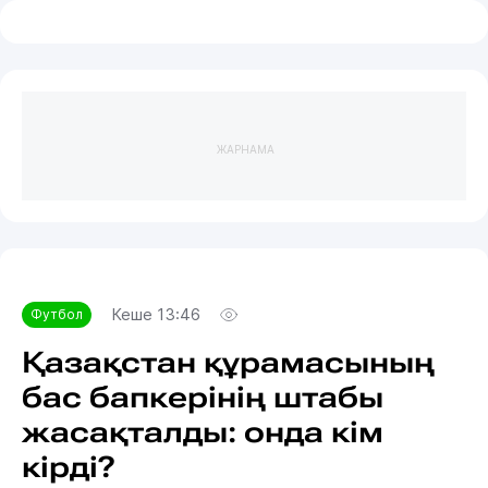
ЖАРНАМА
Кеше 13:46
Футбол
Қазақстан құрамасының
бас бапкерінің штабы
жасақталды: онда кім
кірді?