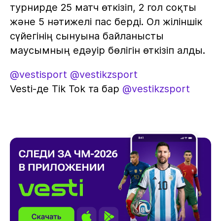
турнирде 25 матч өткізіп, 2 гол соқты
және 5 нәтижелі пас берді. Ол жіліншік
сүйегінің сынуына байланысты
маусымның едәуір бөлігін өткізіп алды.
@vestisport
@vestikzsport
Vesti-де Tik Tok та бар
@vestikzsport