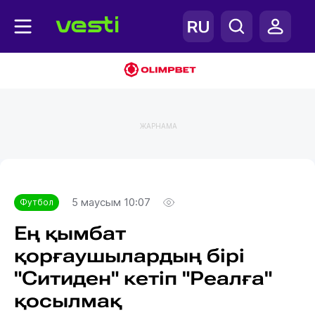
ЖАРНАМА
Главная
Футбол
5 маусым 10:07
Футбол
Ең қымбат
қорғаушылардың бірі
"Ситиден" кетіп "Реалға"
қосылмақ