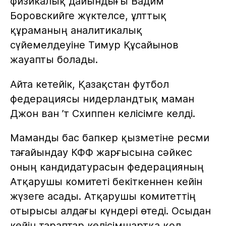
физикалық дайындығы Вадим
Боровскийге жүктелсе, ұлттық
құраманың аналитикалық
сүйемелдеуіне Тимур Құсайынов
жауапты болады.
Айта кетейік, Қазақстан футбол
федерациясы нидерландтық маман
Джон ван ’т Схиппен келісімге келді.
Маманды бас бапкер қызметіне ресми
тағайындау КФФ жарғысына сәйкес
оның кандидатурасын федерацияның
Атқарушы комитеті бекіткеннен кейін
жүзеге асады. Атқарушы комитеттің
отырысы алдағы күндері өтеді. Осыдан
кейін тараптар келісімшартқа қол