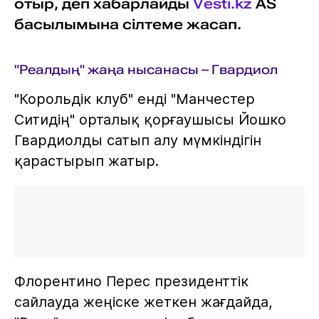
отыр, деп хабарлайды
Vesti.kz
AS
басылымына сілтеме жасап.
"Реалдың" жаңа нысанасы – Гвардиол
"Корольдік клуб" енді "Манчестер
Ситидің" орталық қорғаушысы Йошко
Гвардиолды сатып алу мүмкіндігін
қарастырып жатыр.
Флорентино Перес президенттік
сайлауда жеңіске жеткен жағдайда,