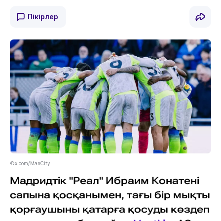
Пікірлер
©x.com/ManCity
Мадридтік "Реал" Ибраим Конатені
сапына қосқанымен, тағы бір мықты
қорғаушыны қатарға қосуды көздеп