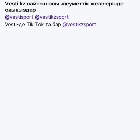
Vesti.kz сайтын осы әлеуметтік желілерінде
оқыңыздар
@vestisport
@vestikzsport
Vesti-де Tik Tok та бар
@vestikzsport