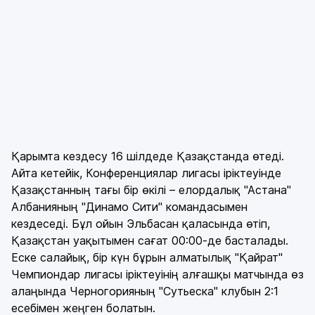
Қарымта кездесу 16 шілдеде Қазақстанда өтеді.
Айта кетейік, Конференциялар лигасы іріктеуінде
Қазақстанның тағы бір өкілі – елордалық "Астана"
Албанияның "Динамо Сити" командасымен
кездеседі. Бұл ойын Эльбасан қаласында өтіп,
Қазақстан уақытымен сағат 00:00-де басталады.
Еске салайық, бір күн бұрын алматылық "Қайрат"
Чемпиондар лигасы іріктеуінің алғашқы матчында өз
алаңында Черногорияның "Сутьеска" клубын 2:1
есебімен жеңген болатын.