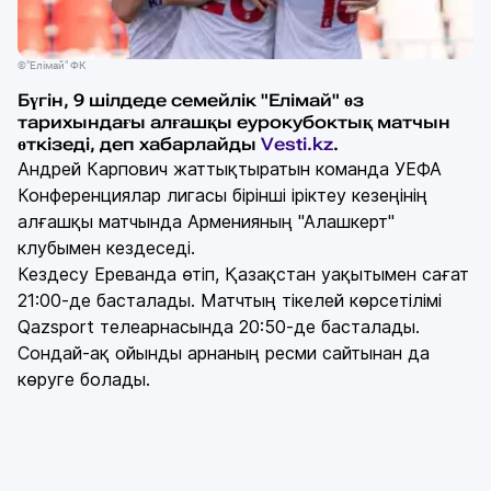
©"Елімай" ФК
Бүгін, 9 шілдеде семейлік "Елімай" өз
тарихындағы алғашқы еурокубоктық матчын
өткізеді, деп хабарлайды
Vesti.kz
.
Андрей Карпович жаттықтыратын команда УЕФА
Конференциялар лигасы бірінші іріктеу кезеңінің
алғашқы матчында Арменияның "Алашкерт"
клубымен кездеседі.
Кездесу Ереванда өтіп, Қазақстан уақытымен сағат
21:00-де басталады. Матчтың тікелей көрсетілімі
Qazsport телеарнасында 20:50-де басталады.
Сондай-ақ ойынды арнаның ресми сайтынан да
көруге болады.