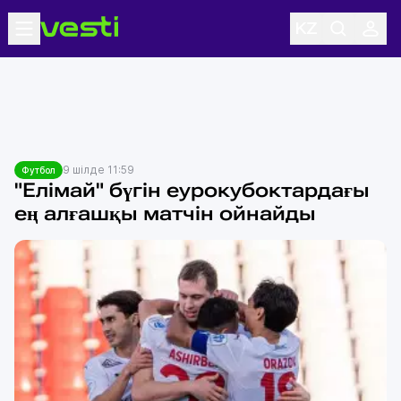
9 шілде 11:59
Футбол
"Елімай" бүгін еурокубоктардағы
ең алғашқы матчін ойнайды