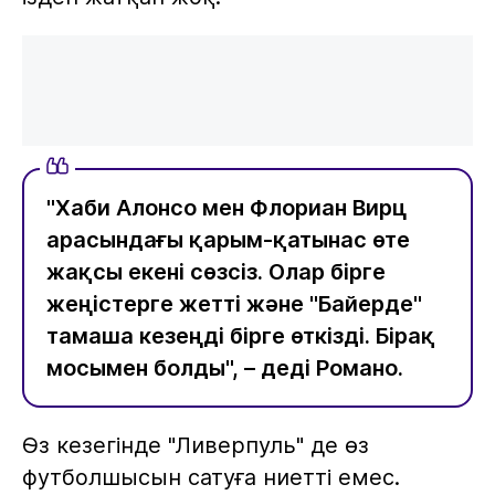
"Хаби Алонсо мен Флориан Вирц
арасындағы қарым-қатынас өте
жақсы екені сөзсіз. Олар бірге
жеңістерге жетті және "Байерде"
тамаша кезеңді бірге өткізді. Бірақ
мосымен болды", – деді Романо.
Өз кезегінде "Ливерпуль" де өз
футболшысын сатуға ниетті емес.