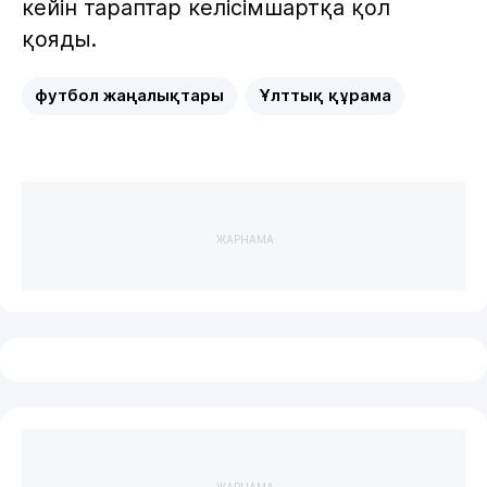
кейін тараптар келісімшартқа қол
қояды.
футбол жаңалықтары
Ұлттық құрама
ЖАРНАМА