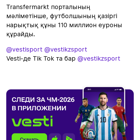
Transfermarkt порталының
мәліметінше, футболшының қазіргі
нарықтық құны 110 миллион еуроны
құрайды.
@vestisport
@vestikzsport
Vesti-де Tik Tok та бар
@vestikzsport