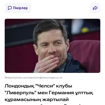
Пікірлер
©depositphotos.com/operations@newsimages.co.uk
Лондондық "Челси" клубы
"Ливерпуль" мен Германия ұлттық
құрамасының жартылай