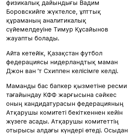
физикалық дайындығы Вадим
Боровскийге жүктелсе, ұлттық
құраманың аналитикалық
сүйемелдеуіне Тимур Құсайынов
жауапты болады.
Айта кетейік, Қазақстан футбол
федерациясы нидерландтық маман
Джон ван ’т Схиппен келісімге келді.
Маманды бас бапкер қызметіне ресми
тағайындау КФФ жарғысына сәйкес
оның кандидатурасын федерацияның
Атқарушы комитеті бекіткеннен кейін
жүзеге асады. Атқарушы комитеттің
отырысы алдағы күндері өтеді. Осыдан