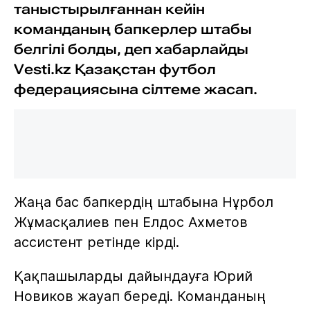
таныстырылғаннан кейін
команданың бапкерлер штабы
белгілі болды, деп хабарлайды
Vesti.kz Қазақстан футбол
федерациясына сілтеме жасап.
Жаңа бас бапкердің штабына Нұрбол
Жұмасқалиев пен Елдос Ахметов
ассистент ретінде кірді.
Қақпашыларды дайындауға Юрий
Новиков жауап береді. Команданың