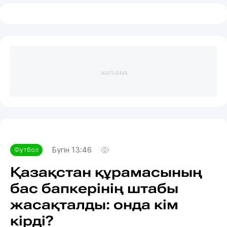
ЖАРНАМА
Бүгін 13:46
Футбол
Қазақстан құрамасының
бас бапкерінің штабы
жасақталды: онда кім
кірді?