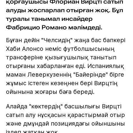
қорғаушысы Флориан Вирцті сатып
алуды жоспарлап отырған жоқ. Бұл
туралы танымал инсайдер
Фабрицио Романо мәлімдеді.
Бұған дейін "Челсидің" жаңа бас бапкері
Хаби Алонсо неміс футболшысының
трансферіне қызығушылық танытып
отырғаны хабарланған еді. Испаниялық
маман Леверкузеннің "Байерінде" бірге
жұмыс істеген кезеңнен бері Вирцтің
ойынына жоғары баға береді.
Алайда "көктердің" басшылығы Вирцті
сатып алу нұсқасын қарастырмай отыр
және дмұндай позициядағы ойыншыны
іздеп жатқан жоқ.