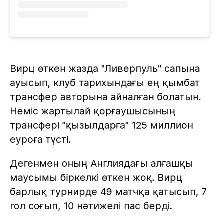
Вирц өткен жазда "Ливерпуль" сапына
ауысып, клуб тарихындағы ең қымбат
трансфер авторына айналған болатын.
Неміс жартылай қорғаушысының
трансфері "қызылдарға" 125 миллион
еуроға түсті.
Дегенмен оның Англиядағы алғашқы
маусымы біркелкі өткен жоқ. Вирц
барлық турнирде 49 матчқа қатысып, 7
гол соғып, 10 нәтижелі пас берді.