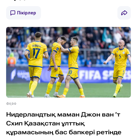
Пікірлер
©ҚФФ
Нидерландтық маман Джон ван ’т
Схип Қазақстан ұлттық
құрамасының бас бапкері ретінде