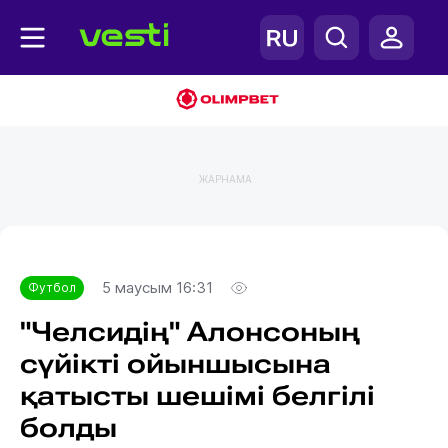
ЖАРНАМА
Главная
Футбол
5 маусым 16:31
Футбол
"Челсидің" Алонсоның
сүйікті ойыншысына
қатысты шешімі белгілі
болды