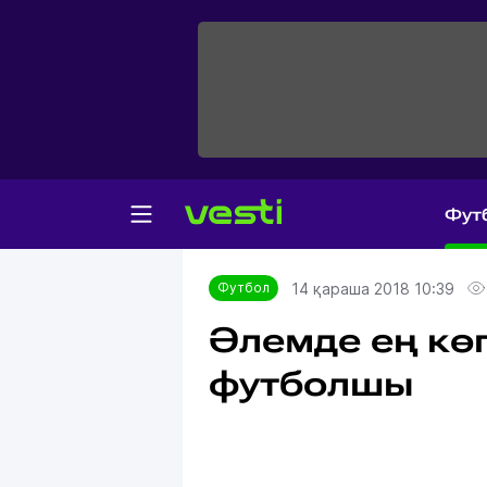
Фут
Главная
Футбол
14 қараша 2018 10:39
Футбол
Әлемде ең кө
футболшы