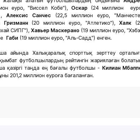
п жалақы алатын футболшылардың ондығына
Андре
ион еуро, "Виссел Кобе"),
Оскар
(24 миллион еуро
"),
Алексис Санчес
(22,5 миллион еуро, "Манчест
н Гризманн
(20 миллион еуро, "Атлетико"),
Халк
(2
нхай СИПГ"),
Хавьер Маскерано
(19 миллион еуро, "Хэб
әне
Габи
(19 миллион еуро, "Аль-Садд") енген.
раша айында Халықаралық спорттық зерттеу орталы
ң қымбат футболшылардың рейтингін жариялаған болаты
ша қазіргі таңда ең бағалы футболшы -
Килиан Мбапп
ұны 201,2 миллион еуроға бағаланған.