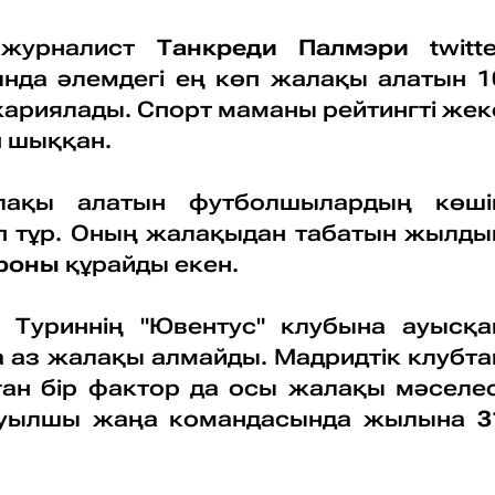
 журналист
Танкреди Палмэри
twitte
ында әлемдегі ең көп жалақы алатын 1
жариялады. Спорт маманы рейтингті жек
п шыққан.
ақы алатын футболшылардың көші
п тұр. Оның жалақыдан табатын жылды
уроны
құрайды екен.
 Туриннің "Ювентус" клубына ауысқа
а аз жалақы алмайды. Мадридтік клубта
лған бір фактор да осы жалақы мәселес
абуылшы жаңа командасында жылына
3