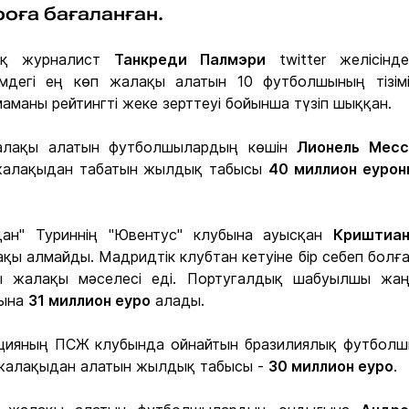
роға бағаланған.
ық журналист
Танкреди Палмэри
twitter желісінде
мдегі ең көп жалақы алатын 10 футболшының тізім
аманы рейтингті жеке зерттеуі бойынша түзіп шыққан.
алақы алатын футболшылардың көшін
Лионель Месс
 жалақыдан табатын жылдық табысы
40 миллион еуро
ан" Туриннің "Ювентус" клубына ауысқан
Криштиан
ақы алмайды. Мадридтік клубтан кетуіне бір себеп болғ
ы жалақы мәселесі еді. Португалдық шабуылшы жа
лына
31 миллион еуро
алады.
нцияның ПСЖ клубында ойнайтын бразилиялық футбол
 жалақыдан алатын жылдық табысы -
30 миллион еуро
.