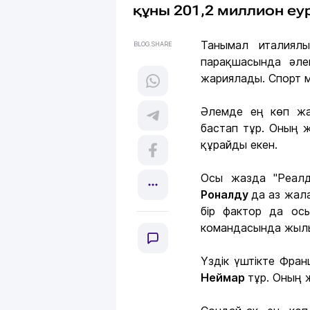
құны 201,2 миллион еу
Танымал италиял
BLOG.SHARE
парақшасында әле
жариялады. Спорт м
Әлемде ең көп ж
бастап тұр. Оның
құрайды екен.
Осы жазда "Реалд
Роналду
да аз жал
бір фактор да ос
командасында жы
Үздік үштікте Фра
Неймар
тұр. Оның