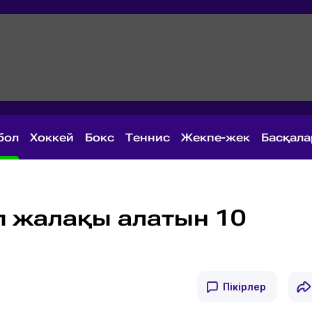
бол
Хоккей
Бокс
Теннис
Жекпе-жек
Басқал
п жалақы алатын 10
Пікірлер