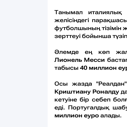
Танымал италиялық
желісіндегі парақшас
футболшының тізімін 
зерттеуі бойынша түзі
Әлемде ең көп жал
Лионель Месси
баста
табысы
40 миллион е
Осы жазда "Реалдан"
Криштиану Роналду
д
кетуіне бір себеп бо
еді. Португалдық ш
миллион еуро
алады.