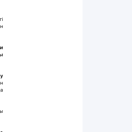
гі
ін
и
ны
у
ан
ңа
шы