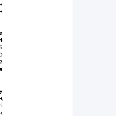
н
н
а
4
5
0
й
а
у
ң
і
к