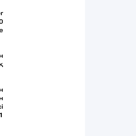
r
0
е
н
қ
н
н
і
1