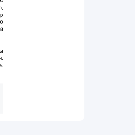
с
,
ер
0
эй
ғы
н.
е
.