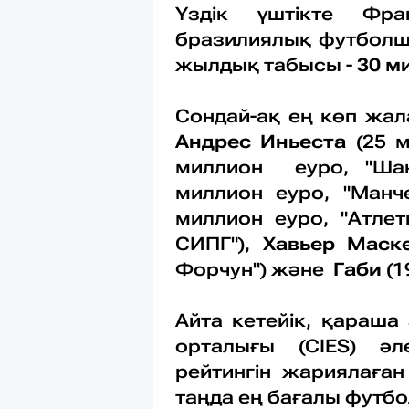
Үздік үштікте Фр
бразилиялық футбол
жылдық табысы -
30 м
Сондай-ақ ең көп жа
Андрес Иньеста
(25 
миллион еуро, "Шан
миллион еуро, "Манч
миллион еуро, "Атлет
СИПГ"),
Хавьер Маск
Форчун") және
Габи
(1
Айта кетейік, қараша
орталығы (CIES) ә
рейтингін жариялаған
таңда ең бағалы футб