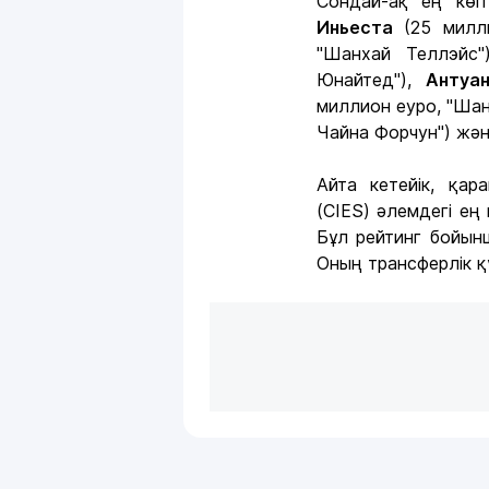
Сондай-ақ ең кө
Иньеста
(25 милл
"Шанхай Теллэйс
Юнайтед"),
Антуа
миллион еуро, "Ша
Чайна Форчун") ж
Айта кетейік, қа
(CIES) әлемдегі е
Бұл рейтинг бойын
Оның трансферлік қ