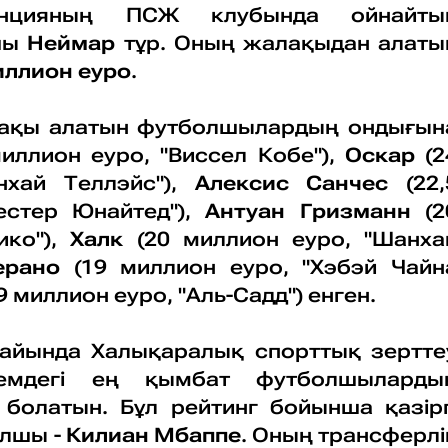
анцияның ПСЖ клубында ойнайты
шы
Неймар
тұр. Оның жалақыдан алаты
иллион еуро
.
лақы алатын футболшылардың ондығын
миллион еуро, "Виссел Кобе"),
Оскар
(2
хай Теллэйс"),
Алексис Санчес
(22,
естер Юнайтед"),
Антуан Гризманн
(2
ико"),
Халк
(20 миллион еуро, "Шанха
ерано
(19 миллион еуро, "Хэбэй Чайн
9 миллион еуро, "Аль-Садд") енген.
 айында Халықаралық спорттық зертте
лемдегі ең қымбат футболшыларды
 болатын. Бұл рейтинг бойынша қазірг
олшы -
Килиан Мбаппе
. Оның трансферлі