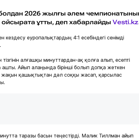
болдан 2026 жылғы әлем чемпионатыны
 ойсырата ұтты, деп хабарлайды
Vesti.kz
н кездесу еуропалықтардың 4:1 есебіндегі сенімді
.
 тізгінін алғашқы минуттардан-ақ қолға алып, есепті
ашты. Айып алаңында бірінші болып допқа жеткен
 жақын қашықтықтан дәл соққы жасап, қарсылас
ы.
нутта таразы басын теңестірді. Малик Тиллман айып