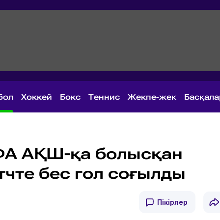
бол
Хоккей
Бокс
Теннис
Жекпе-жек
Басқал
ФА АҚШ-қа болысқан
тчте бес гол соғылды
Пікірлер