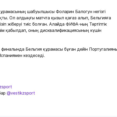
 құрамасының шабуылшысы Фоларин Балогун негізгі
ты. Ол алдыңғы матчта қызыл қағаз алып, Бельгияға
ізіп жіберуі тиіс болған. Алайда ФИФА-ның Тәртіптік
шім қабылдап, оның дисквалификациясының күшін
 финалында Бельгия құрамасы бұған дейін Португалиян
Испаниямен кездеседі.
zsport
бар
@vestikzsport