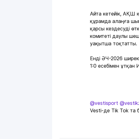
Айта кетейік, АҚШ
құрамда алаңға шық
қарсы кездесуді өтк
комитеті даулы ше
уақытша тоқтатты.
Енді ӘЧ-2026 ширек
1:0 есебімен ұтқан 
@vestisport
@vestik
Vesti-де Tik Tok та 