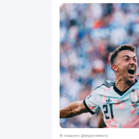
© Instagram/ @belgianreddevils