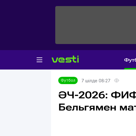
Фут
Главная
Футбол
7 шілде 08:27
Футбол
ӘЧ-2026: ФИ
Бельгямен ма