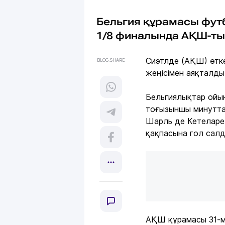
Бельгия құрамасы фут
1/8 финалында АҚШ-ты
Сиэтлде (АҚШ) өтке
BLOG.SHARE
жеңісімен аяқталды
Бельгиялықтар ойын
тоғызыншы минутта 
Шарль де Кетеларе
қақпасына гол салд
АҚШ құрамасы 31-ми