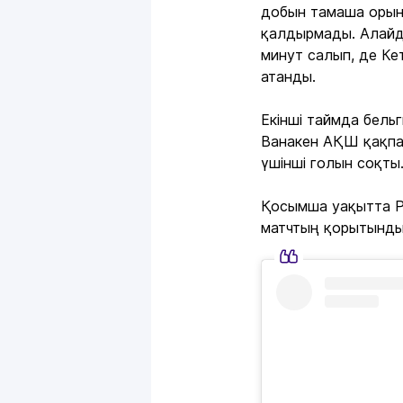
добын тамаша орынд
қалдырмады. Алайда
минут салып, де Ке
атанды.
Екінші таймда бель
Ванакен АҚШ қақпа
үшінші голын соқты
Қосымша уақытта Ро
матчтың қорытынды 