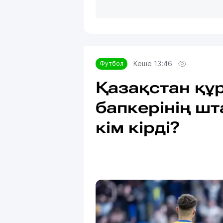
Кеше 13:46
Футбол
Қазақстан құ
бапкерінің ш
кім кірді?