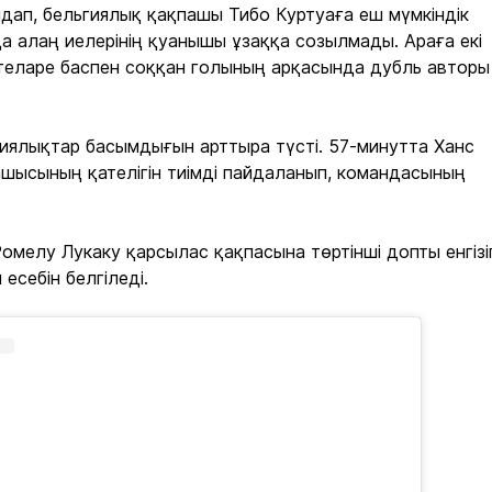
ап, бельгиялық қақпашы Тибо Куртуаға еш мүмкіндік
 алаң иелерінің қуанышы ұзаққа созылмады. Араға екі
теларе баспен соққан голының арқасында дубль авторы
гиялықтар басымдығын арттыра түсті. 57-минутта Ханс
шысының қателігін тиімді пайдаланып, командасының
.
мелу Лукаку қарсылас қақпасына төртінші допты енгізі
есебін белгіледі.