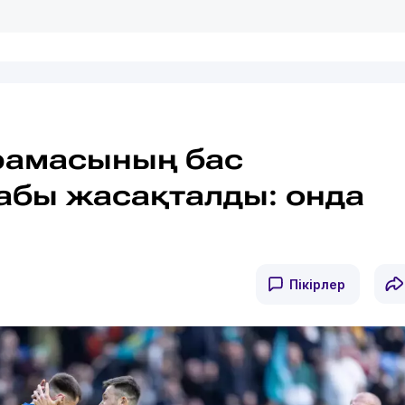
рамасының бас
табы жасақталды: онда
Пікірлер