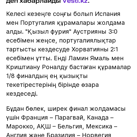
деп хабарлайды
Vesti.kz
.
Келесі кезеңге соңғы болып Испания
мен Португалия құрамалары жолдама
алды. "Қызыл фурия" Аустрияны 3:0
есебімен жеңсе, португалиялықтар
тартысты кездесуде Хорватияны 2:1
есебімен ұтты. Енді Ламин Ямаль мен
Криштиану Роналду бастаған құрамалар
1/8 финалдың ең қызықты
текетірестерінің бірінде өзара
кездеседі.
Бұдан бөлек, ширек финал жолдамасы
үшін Франция – Парагвай, Канада –
Марокко, АҚШ – Бельгия, Мексика –
Англия және Бразилия – Норвегия