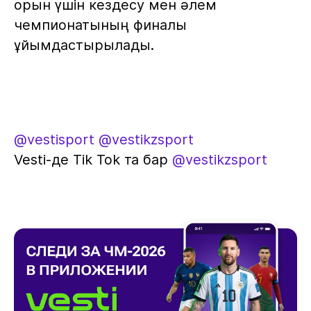
орын үшін кездесу мен әлем
чемпионатының финалы
ұйымдастырылады.
@vestisport
@vestikzsport
Vesti-де Tik Tok та бар
@vestikzsport