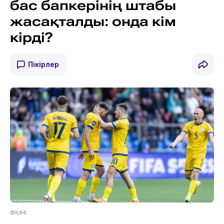
бас бапкерінің штабы
жасақталды: онда кім
кірді?
Пікірлер
©ҚФФ