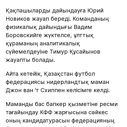
Қақпашыларды дайындауға Юрий
Новиков жауап береді. Команданың
физикалық дайындығы Вадим
Боровскийге жүктелсе, ұлттық
құраманың аналитикалық
сүйемелдеуіне Тимур Құсайынов
жауапты болады.
Айта кетейік, Қазақстан футбол
федерациясы нидерландтық маман
Джон ван ’т Схиппен келісімге келді.
Маманды бас бапкер қызметіне ресми
тағайындау КФФ жарғысына сәйкес
оның кандидатурасын федерацияның