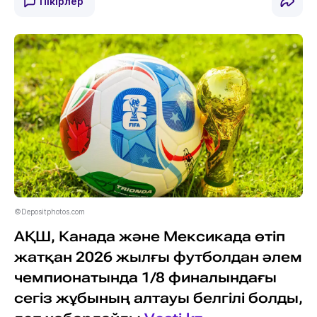
Пікірлер
©Depositphotos.com
АҚШ, Канада және Мексикада өтіп
жатқан 2026 жылғы футболдан әлем
чемпионатында 1/8 финалындағы
сегіз жұбының алтауы белгілі болды,