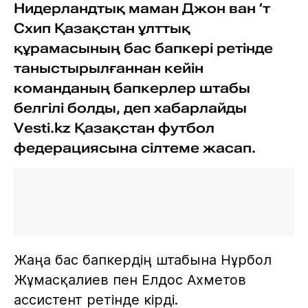
Нидерландтық маман Джон ван ’т
Схип Қазақстан ұлттық
құрамасының бас бапкері ретінде
таныстырылғаннан кейін
команданың бапкерлер штабы
белгілі болды, деп хабарлайды
Vesti.kz Қазақстан футбол
федерациясына сілтеме жасап.
Жаңа бас бапкердің штабына Нұрбол
Жұмасқалиев пен Елдос Ахметов
ассистент ретінде кірді.