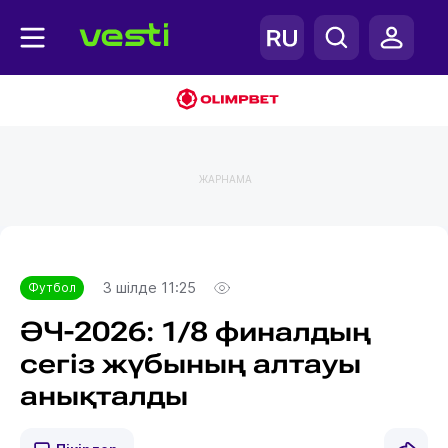
ЖАРНАМА
Главная
Футбол
3 шілде 11:25
Футбол
ӘЧ-2026: 1/8 финалдың
сегіз жүбының алтауы
анықталды