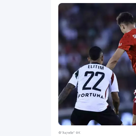
©"Ақтөбе" ФК