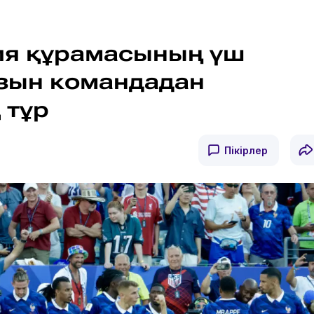
ия құрамасының үш
зын командадан
 тұр
Пікірлер