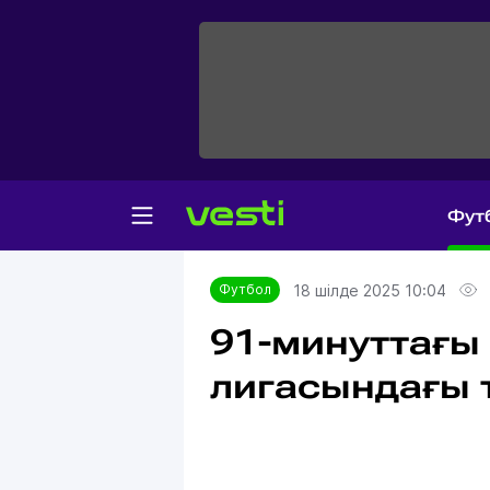
Фут
Главная
Футбол
18 шілде 2025 10:04
Футбол
91-минуттағы 
лигасындағы 