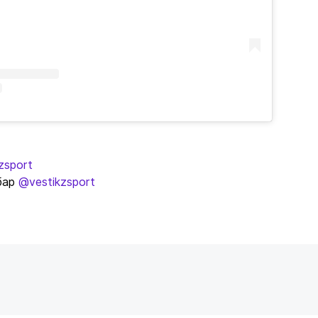
zsport
бар
@vestikzsport