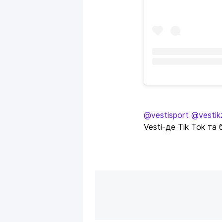
@vestisport
@vestik
Vesti-де Tik Tok та 