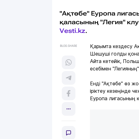
"Ақтөбе" Еуропа лигас
қаласының "Легия" кл
Vesti.kz
.
Қарымта кездесу Ақт
BLOG.SHARE
Шешуші голды қона
Айта кетейік, Поль
есебімен "Легияның"
Енді "Ақтөбе" өз ж
іріктеу кезеңінде ч
Еуропа лигасының к