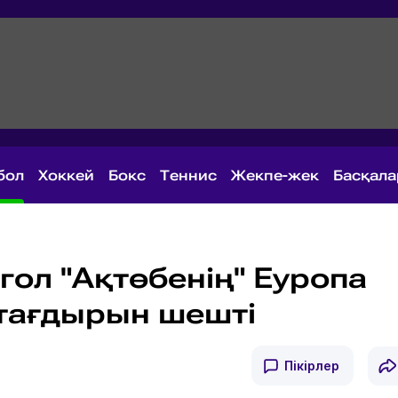
бол
Хоккей
Бокс
Теннис
Жекпе-жек
Басқал
гол "Ақтөбенің" Еуропа
тағдырын шешті
Пікірлер