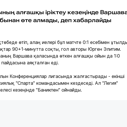
ының алғашқы іріктеу кезеңінде Варшав
убынан өте алмады, деп хабарлайды
өбеде өтіп, алаң иелері бұл матчте 0:1 есебімен ұтылды
қтар 90+1-минутта соқты, гол авторы Юрген Элитим.
шаның Варшава қаласында өткен алғашқы ойын да 1:0
 пайдасына аяқталған еді.
олын Конференциялар лигасында жалғастырады - екінші
ехиялық "Спарта" командасымен кездеседі. Ал "Легия"
елесі кезеңінде "Баникпен" ойнайды.