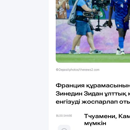
©Depositphotos/thenews2.com
Франция құрамасының 
Зинедин Зидан ұлттық 
енгізуді жоспарлап оты
Тчуамени, Ка
BLOG.SHARE
мүмкін