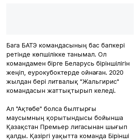
Бага БАТЭ командасының бас бапкері
ретінде көпшілікке танымал. Ол
командамен бірге Беларусь біріншілігін
жеңіп, еурокубоктерде ойнаған. 2020
жылдан бері литвалық "Жальгирис"
командасын жаттықтырып келеді.
Ал "Ақтөбе" болса былтырғы
маусымның қорытындысы бойынша
Қазақстан Премьер лигасынан шығып
қалды. Қазіргі уақытта команда Бірінші