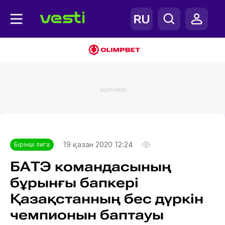
ЖАРНАМА
Главная
Бірінші лига
19 қазан 2020 12:24
Бірінші лига
БАТЭ командасының
бұрынғы бапкері
Қазақстанның бес дүркін
чемпионын баптауы