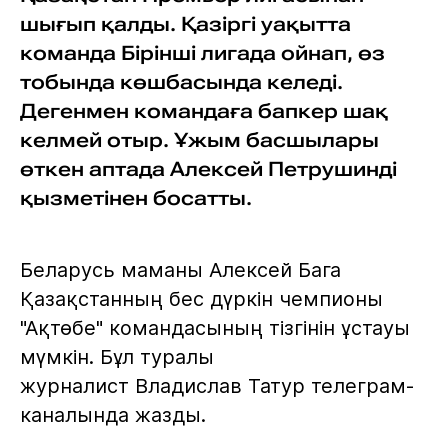
шығып қалды. Қазіргі уақытта
команда Бірінші лигада ойнап, өз
тобында көшбасында келеді.
Дегенмен командаға бапкер шақ
келмей отыр. Ұжым басшылары
өткен аптада Алексей Петрушинді
қызметінен босатты.
Беларусь маманы Алексей Бага
Қазақстанның бес дүркін чемпионы
"Ақтөбе" командасының тізгінін ұстауы
мүмкін. Бұл туралы
журналист Владислав Татур телеграм-
каналында жазды.