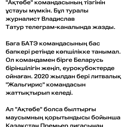
"Ақтөбе" командасының тізгінін
ұстауы мүмкін. Бұл туралы
журналист Владислав
Татур телеграм-каналында жазды.
Бага БАТЭ командасының бас
бапкері ретінде көпшілікке танымал.
Ол командамен бірге Беларусь
біріншілігін жеңіп, еурокубоктерде
ойнаған. 2020 жылдан бері литвалық
"Жальгирис" командасын
жаттықтырып келеді.
Ал "Ақтөбе" болса былтырғы
маусымның қорытындысы бойынша
Қазақстан Премьер лигасынан