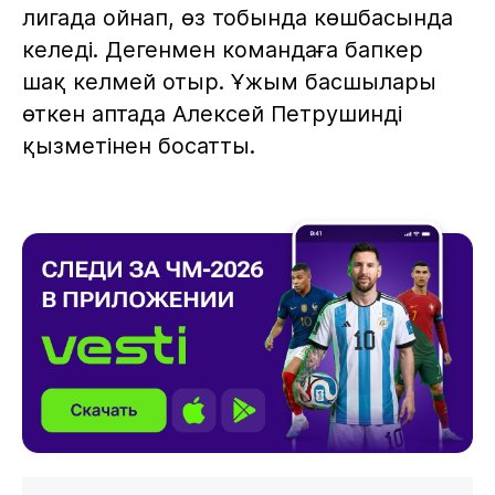
лигада ойнап, өз тобында көшбасында
келеді. Дегенмен командаға бапкер
шақ келмей отыр. Ұжым басшылары
өткен аптада Алексей Петрушинді
қызметінен босатты.