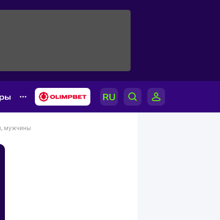
ары
п, мужчины