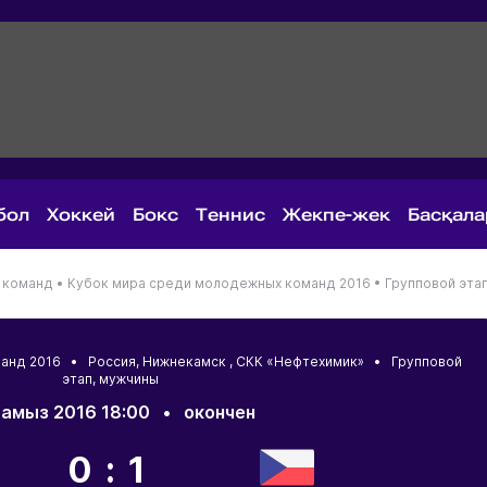
бол
Хоккей
Бокс
Теннис
Жекпе-жек
Басқал
 команд •
Кубок мира среди молодежных команд 2016 •
Групповой эта
манд 2016 •
Россия
,
Нижнекамск
, СКК «Нефтехимик» • Групповой
этап, мужчины
тамыз 2016 18:00
•
окончен
0:1