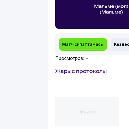
Мальме (мол)
(Мальме)
Матч сипаттамасы
Кездес
Просмотров:
-
Жарыс протоколы
ЖАРНАМА