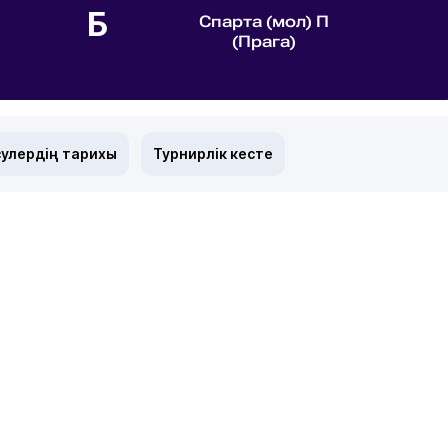
Б
Спарта (мол) П
(Прага)
улердің тарихы
Турнирлік кесте