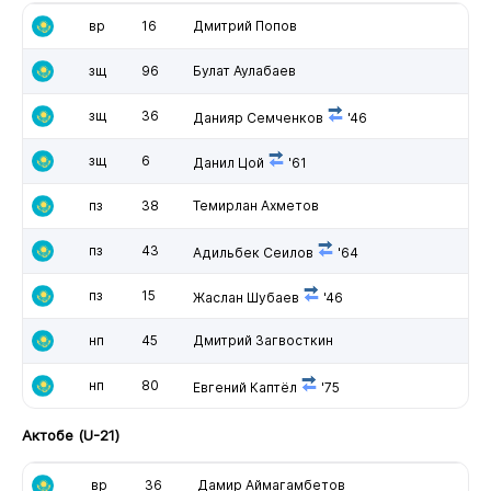
вр
16
Дмитрий Попов
зщ
96
Булат Аулабаев
зщ
36
Данияр Семченков
'46
зщ
6
Данил Цой
'61
пз
38
Темирлан Ахметов
пз
43
Адильбек Сеилов
'64
пз
15
Жаслан Шубаев
'46
нп
45
Дмитрий Загвосткин
нп
80
Евгений Каптёл
'75
Актобе (U-21)
вр
36
Дамир Аймагамбетов