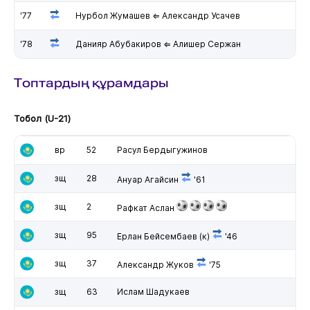
'77
Нурбол Жумашев ⇐ Александр Усачев
'78
Данияр Абубакиров ⇐ Алишер Сержан
Топтардың құрамдары
Тобол (U-21)
вр
52
Расул Бердыгужинов
зщ
28
Ануар Агайсин
'61
зщ
2
Рафкат Аслан
зщ
95
Ерлан Бейсембаев
(к)
'46
зщ
37
Александр Жуков
'75
зщ
63
Ислам Шадукаев