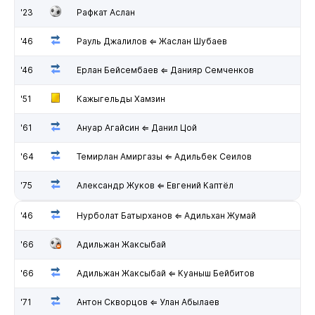
'23
Рафкат Аслан
'46
Рауль Джалилов ⇐ Жаслан Шубаев
'46
Ерлан Бейсембаев ⇐ Данияр Семченков
'51
Кажыгельды Хамзин
'61
Ануар Агайсин ⇐ Данил Цой
'64
Темирлан Амиргазы ⇐ Адильбек Сеилов
'75
Александр Жуков ⇐ Евгений Каптёл
'46
Нурболат Батырханов ⇐ Адильхан Жумай
'66
Адильжан Жаксыбай
'66
Адильжан Жаксыбай ⇐ Куаныш Бейбитов
'71
Антон Скворцов ⇐ Улан Абылаев