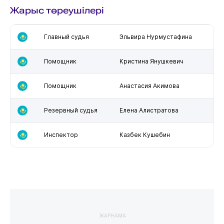
Жарыс төреушілері
Главный судья
Эльвира Нурмустафина
Помощник
Кристина Янушкевич
Помощник
Анастасия Акимова
Резервный судья
Елена Алистратова
Инспектор
Казбек Кушебин
ЖАРНАМА