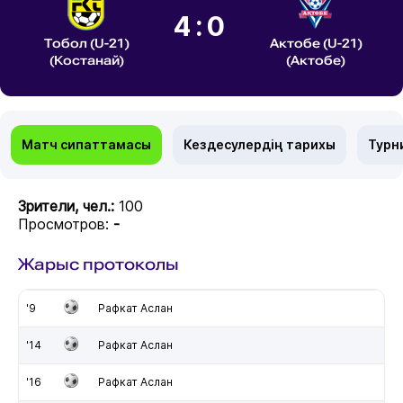
4:0
Тобол (U-21)
Актобе (U-21)
(Костанай)
(Актобе)
Матч сипаттамасы
Кездесулердің тарихы
Турн
Зрители, чел.:
100
Просмотров:
-
Жарыс протоколы
'9
Рафкат Аслан
'14
Рафкат Аслан
'16
Рафкат Аслан