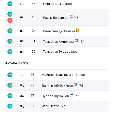
зщ
44
Нургельды Шакен
пз
11
Рауль Джалилов
'46
пз
34
Кажыгельды Хамзин
нп
51
Темирлан Амиргазы
'64
нп
50
Темирлан Эльмурзаев
Актобе (U-21)
вр
16
Мейрлан Кайырмаганбетов
зщ
27
Данияр Абубакиров
'78
зщ
17
Нурбол Жумашев
'77
зщ
57
Иван Петренко