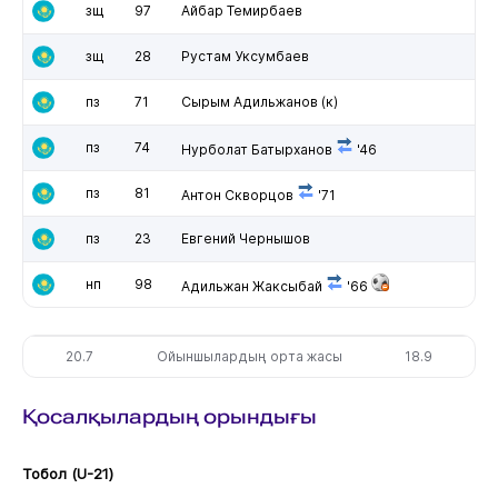
зщ
97
Айбар Темирбаев
зщ
28
Рустам Уксумбаев
пз
71
Сырым Адильжанов
(к)
пз
74
Нурболат Батырханов
'46
пз
81
Антон Скворцов
'71
пз
23
Евгений Чернышов
нп
98
Адильжан Жаксыбай
'66
20.7
Ойыншылардың орта жасы
18.9
Қосалқылардың орындығы
Тобол (U-21)