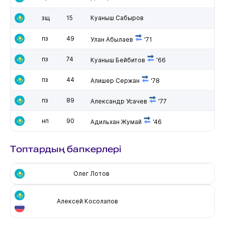
зщ
15
Куаныш Сабыров
пз
49
Улан Абылаев
'71
пз
74
Куаныш Бейбитов
'66
пз
44
Алишер Сержан
'78
пз
89
Александр Усачев
'77
нп
90
Адильхан Жумай
'46
Топтардың бапкерлері
Олег Лотов
Алексей Косолапов