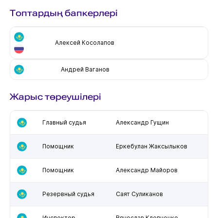
Топтардың бапкерлері
Алексей Косолапов
Андрей Ваганов
Жарыс төреушілері
Главный судья
Александр Гущин
Помощник
Еркебулан Жаксылыков
Помощник
Александр Майоров
Резервный судья
Саят Суликанов
Инспектор
Вячеслав Клепченко