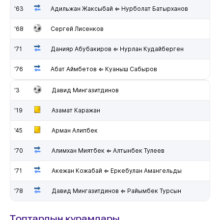
'63
Адильжан Жаксыбай ⇐ Нурболат Батырханов
'68
Сергей Лисенков
'71
Данияр Абубакиров ⇐ Нурлан Кудайберген
'76
Абат Аймбетов ⇐ Куаныш Сабыров
'3
Давид Мингазитдинов
'19
Азамат Каражан
'45
Арман Алипбек
'70
Алимхан Миятбек ⇐ Алтынбек Тулеев
'71
Акежан Кожабай ⇐ Еркебулан Амангельды
'78
Давид Мингазитдинов ⇐ Райымбек Турсын
Топтардың құрамдары