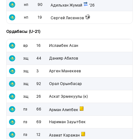
нп
90
Адильхан Жумай
'26
нп
19
Сергей Лисенков
Ордабасы (U-21)
вр
16
Исламбек Асан
зщ
44
Данияр Абилов
зщ
3
Арген Манекеев
зщ
92
Орал Орынбасар
зщ
26
Аскат Эрмекуулы
(к)
пз
66
Арман Алипбек
пз
69
Нариман Зауытбек
пз
12
Азамат Каражан