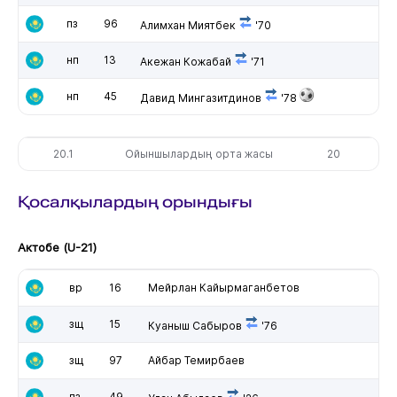
пз
96
Алимхан Миятбек
'70
нп
13
Акежан Кожабай
'71
нп
45
Давид Мингазитдинов
'78
20.1
Ойыншылардың орта жасы
20
Қосалқылардың орындығы
Актобе (U-21)
вр
16
Мейрлан Кайырмаганбетов
зщ
15
Куаныш Сабыров
'76
зщ
97
Айбар Темирбаев
пз
49