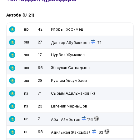
Актобе (U-21)
вр
42
Игорь Трофимец
зщ
27
Данияр Абубакиров
'71
зщ
17
Нурбол Жумашев
зщ
96
Жасулан Сатвадыев
зщ
28
Рустам Уксумбаев
пз
71
Сырым Адильжанов
(к)
пз
23
Евгений Чернышов
нп
7
Абат Аймбетов
'76
нп
98
Адильжан Жаксыбай
'63