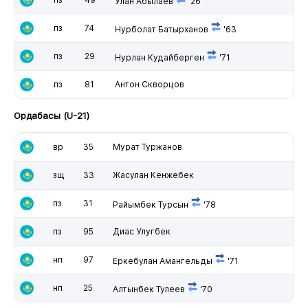
Улан Абылаев
'26
пз
74
Нурболат Батырханов
'63
пз
29
Нурлан Кудайберген
'71
пз
81
Антон Скворцов
Ордабасы (U-21)
вр
35
Мурат Туржанов
зщ
33
Жасулан Кенжебек
пз
31
Райымбек Турсын
'78
пз
95
Диас Улугбек
нп
97
Еркебулан Амангельды
'71
нп
25
Алтынбек Тулеев
'70