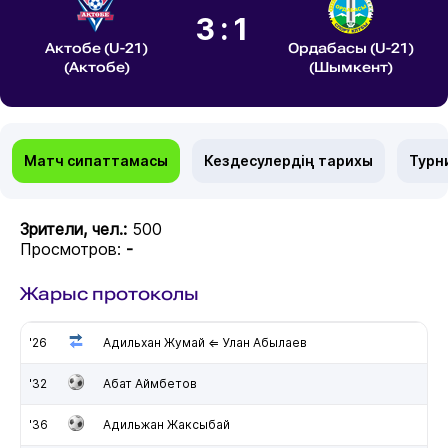
3:1
Актобе (U-21)
Ордабасы (U-21)
(Актобе)
(Шымкент)
Матч сипаттамасы
Кездесулердің тарихы
Турн
Зрители, чел.:
500
Просмотров:
-
Жарыс протоколы
'26
Адильхан Жумай ⇐ Улан Абылаев
'32
Абат Аймбетов
'36
Адильжан Жаксыбай