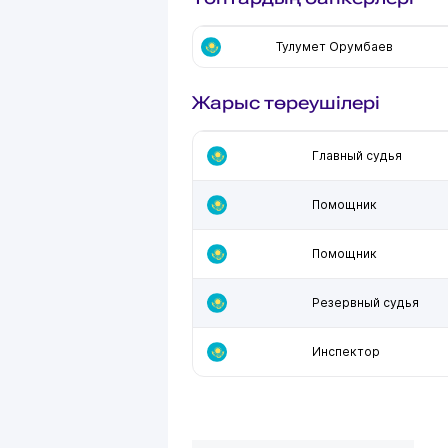
Тулумет Орумбаев
Жарыс төреушілері
Главный судья
Помощник
Помощник
Резервный судья
Инспектор