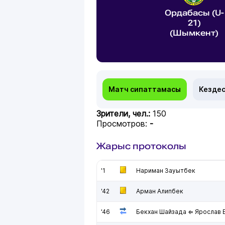
Ордабасы (U-
21)
(Шымкент)
Матч сипаттамасы
Кездес
Зрители, чел.:
150
Просмотров:
-
Жарыс протоколы
'1
Нариман Зауытбек
'42
Арман Алипбек
'46
Бекхан Шайзада ⇐ Ярослав