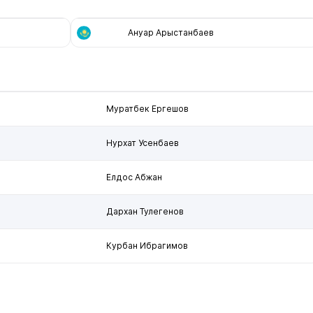
Ануар Арыстанбаев
Муратбек Ергешов
Нурхат Усенбаев
Елдос Абжан
Дархан Тулегенов
Курбан Ибрагимов