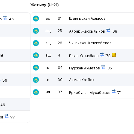
Жетысу (U-21)
вр
31
Шынгысхан Ахласов
о
'46
зщ
25
Айбар Жаксылыков
'68
зщ
26
Чингизхан Кенжебеков
ды
зщ
4
Рахат Отызбаев
'78
пз
34
Нуржан Ахметов
'85
пз
39
Алмас Казбек
'56
нп
37
Еркебулан Мусабеков
'71
'46
ов
'77