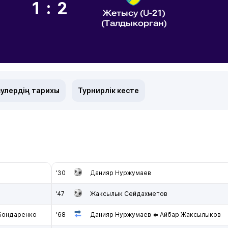
1:2
Жетысу (U-21)
(Талдыкорган)
улердің тарихы
Турнирлік кесте
'30
Данияр Нуржумаев
'47
Жаксылык Сейдахметов
 Бондаренко
'68
Данияр Нуржумаев ⇐ Айбар Жаксылыков