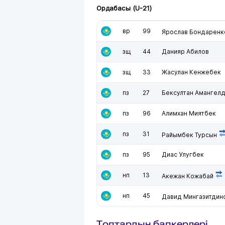
Ордабасы (U-21)
вр
99
Ярослав Бондаренк
зщ
44
Данияр Абилов
зщ
33
Жасулан Кенжебек
пз
27
Бексултан Амангел
пз
96
Алимхан Миятбек
пз
31
Райымбек Турсын
пз
95
Диас Улугбек
нп
13
Акежан Кожабай
нп
45
Давид Мингазитдин
Топтардың бапкерлері