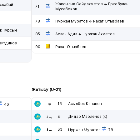
Жаксылык Сейдахметов ⇐ Еркебулан
ожабай
'71
Мусабеков
'78
Нуржан Муратов ⇐ Рахат Отызбаев
к Турсын
'85
Аслан Адил ⇐ Нуржан Ахметов
зитдинов
'90
Рахат Отызбаев
Жетысу (U-21)
вр
16
Асылбек Капанов
'46
зщ
3
Дидар Марленов
(к)
зщ
33
Нуржан Муратов
'78