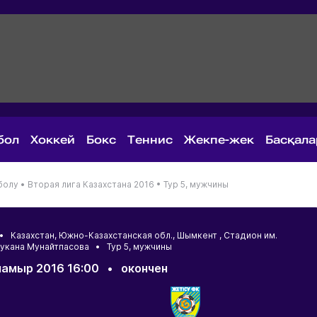
бол
Хоккей
Бокс
Теннис
Жекпе-жек
Басқал
болу •
Вторая лига Казахстана 2016 •
Тур 5, мужчины
6 •
Казахстан
,
Южно-Казахстанская обл.
,
Шымкент
, Стадион им.
укана Мунайтпасова • Тур 5, мужчины
мамыр 2016 16:00
•
окончен