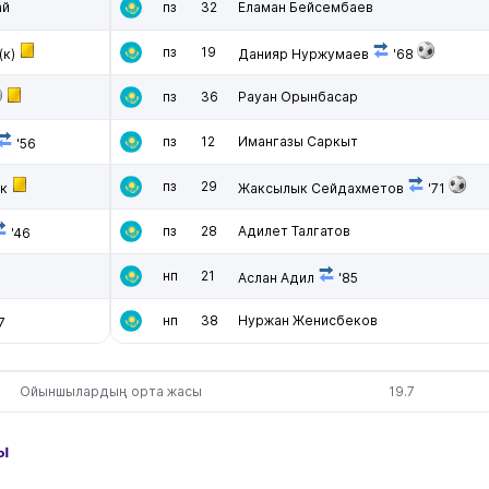
ай
пз
32
Еламан Бейсембаев
пз
19
(к)
Данияр Нуржумаев
'68
пз
36
Рауан Орынбасар
пз
12
Имангазы Саркыт
'56
пз
29
к
Жаксылык Сейдахметов
'71
пз
28
Адилет Талгатов
'46
нп
21
Аслан Адил
'85
нп
38
Нуржан Женисбеков
7
Ойыншылардың орта жасы
19.7
ы