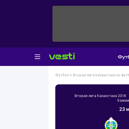
Фут
Футбол •
Вторая лига Казахстана по фут
Вторая лига Казахстана 201
Кажим
23 