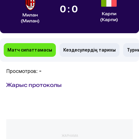
0:0
Карпи
Милан
(Карпи)
(Милан)
Матч сипаттамасы
Кездесулердің тарихы
Турн
Просмотров:
-
Жарыс протоколы
ЖАРНАМА