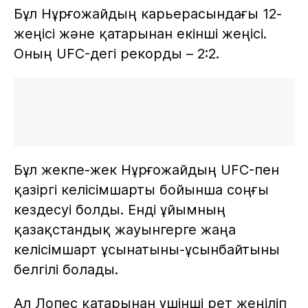
Бұл Нұрғожайдың карьерасындағы 12-
жеңісі және қатарынан екінші жеңісі.
Оның UFC-дегі рекорды – 2:2.
Бұл жекпе-жек Нұрғожайдың UFC-пен
қазіргі келісімшарты бойынша соңғы
кездесуі болды. Енді ұйымның
қазақстандық жауынгерге жаңа
келісімшарт ұсынатыны-ұсынбайтыны
белгілі болады.
Ал Лопес қатарынан үшінші рет жеңіліп