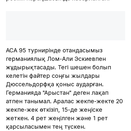
АСА 95 турнирінде отандасымыз
германиялық Лом-Али Эскиевпен
жұдырықтасады. Тегі шешен болып
келетін файтер соңғы жылдары
Дюссельдорфқа қоныс аударған.
Германияда "Арыстан" деген лақап
атпен танымал. Аралас жекпе-жекте 20
жекпе-жек өткізіп, 15-де жеңіске
жеткен. 4 рет жеңілген және 1 рет
қарсыласымен тең түскен.