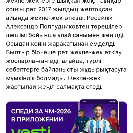
жекпе-жектерге шыққан жоқ. "Сұңқар"
соңғы рет 2017 жылдың желтоқсан
айында жекпе-жек өткізді. Ресейлік
Александр Полпудниковтен төрешілер
шешімі бойынша ұпай санымен жеңілді.
Осыдан кейін жарақатынан емделді.
Былтыр бірнеше рет жекпе-жек өткізу
жоспарланған еді, алайда, түрлі
себептерге байланысты жұдырықтасуға
мүмкіндік болмады. Жекпе-жек
жартылай жеңіл салмақта өтеді.