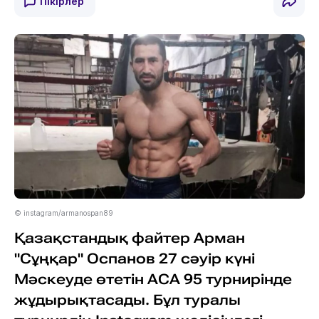
Пікірлер
© instagram/armanospan89
Қазақстандық файтер Арман
"Сұңқар" Оспанов 27 сәуір күні
Мәскеуде өтетін АСА 95 турнирінде
жұдырықтасады. Бұл туралы