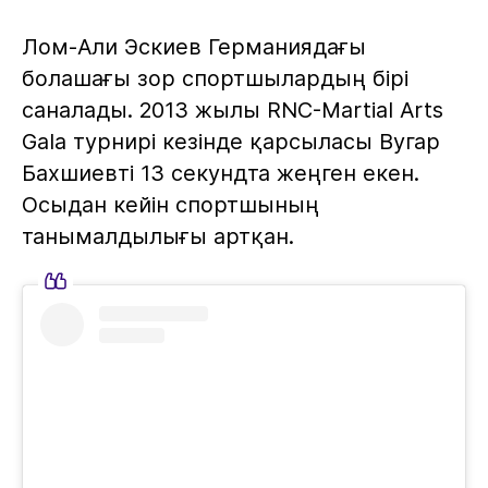
Лом-Али Эскиев Германиядағы
болашағы зор спортшылардың бірі
саналады. 2013 жылы RNC-Martial Arts
Gala турнирі кезінде қарсыласы Вугар
Бахшиевті 13 секундта жеңген екен.
Осыдан кейін спортшының
танымалдылығы артқан.