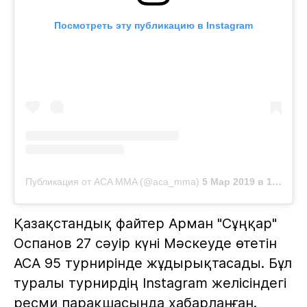
Посмотреть эту публикацию в Instagram
Публикация от ACA MMA (@aca_mma)
5 Мар 2019 в 1:10 PST
Қазақстандық файтер Арман "Сұңқар"
Оспанов 27 сәуір күні Мәскеуде өтетін
АСА 95 турнирінде жұдырықтасады. Бұл
туралы турнирдің Іnstagram желісіндегі
ресми парақшасында хабарланған.