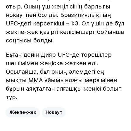
отыр. Оның үш жеңілісінің барлығы
нокаутпен болды. Бразилиялықтың
UFC-дегі көрсеткіші – 1:3. Ол үшін де бұл
жекпе-жек қазіргі келісімшарт бойынша
соңғысы болды.
Бұған дейін Дияр UFC-де төрешілер
шешімімен жеңіске жеткен еді.
Осылайша, бұл оның әлемдегі ең
мықты ММА ұйымындағы мерзімінен
бұрын аяқталған алғашқы жеңісі болып
тұр.
Жекпе-жек
Нокаут