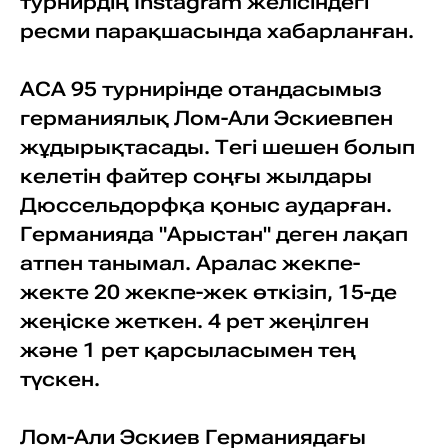
турнирдің Іnstagram желісіндегі
ресми парақшасында хабарланған.
АСА 95 турнирінде отандасымыз
германиялық Лом-Али Эскиевпен
жұдырықтасады. Тегі шешен болып
келетін файтер соңғы жылдары
Дюссельдорфқа қоныс аударған.
Германияда "Арыстан" деген лақап
атпен танымал. Аралас жекпе-
жекте 20 жекпе-жек өткізіп, 15-де
жеңіске жеткен. 4 рет жеңілген
және 1 рет қарсыласымен тең
түскен.
Лом-Али Эскиев Германиядағы