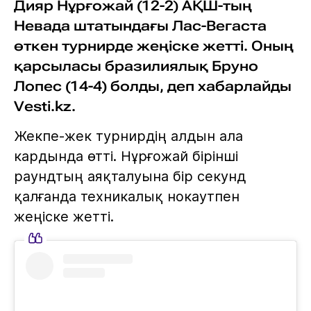
Дияр Нұрғожай (12-2) АҚШ-тың
Невада штатындағы Лас-Вегаста
өткен турнирде жеңіске жетті. Оның
қарсыласы бразилиялық Бруно
Лопес (14-4) болды, деп хабарлайды
Vesti.kz.
Жекпе-жек турнирдің алдын ала
кардында өтті. Нұрғожай бірінші
раундтың аяқталуына бір секунд
қалғанда техникалық нокаутпен
жеңіске жетті.