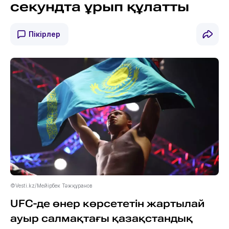
секундта ұрып құлатты
Пікірлер
©Vesti.kz/Мейірбек Тәжқұранов
UFC-де өнер көрсететін жартылай
ауыр салмақтағы қазақстандық