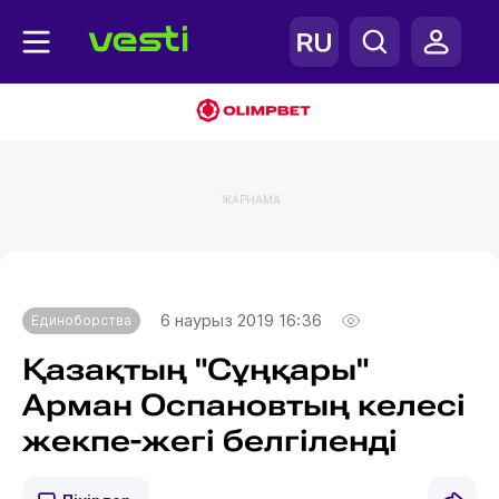
ЖАРНАМА
Главная
Единоборства
6 наурыз 2019 16:36
Единоборства
Қазақтың "Сұңқары"
Арман Оспановтың келесі
жекпе-жегі белгіленді