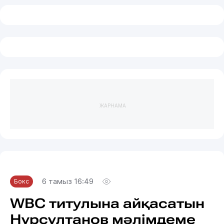
ЖАРНАМА
6 тамыз 16:49
Бокс
WBC титулына айқасатын
Нұрсұлтанов мәлімдеме