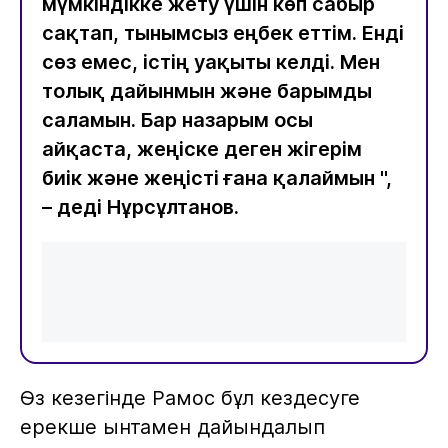
мүмкіндікке жету үшін көп сабыр
сақтап, тынымсыз еңбек еттім. Енді
сөз емес, істің уақыты келді. Мен
толық дайынмын және барымды
саламын. Бар назарым осы
айқаста, жеңіске деген жігерім
биік және жеңісті ғана қалаймын ",
– деді Нұрсұлтанов.
Өз кезегінде Рамос бұл кездесуге
ерекше ынтамен дайындалып