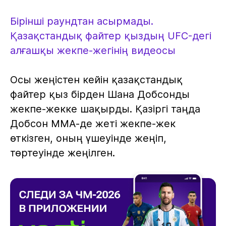
Бірінші раундтан асырмады.
Қазақстандық файтер қыздың UFC-дегі
алғашқы жекпе-жегінің видеосы
Осы жеңістен кейін қазақстандық
файтер қыз бірден Шана Добсонды
жекпе-жекке шақырды. Қазіргі таңда
Добсон ММА-де жеті жекпе-жек
өткізген, оның үшеуінде жеңіп,
төртеуінде жеңілген.