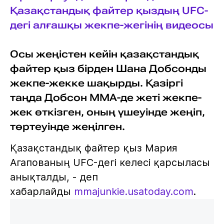
Қазақстандық файтер қыздың UFC-
дегі алғашқы жекпе-жегінің видеосы
Осы жеңістен кейін қазақстандық
файтер қыз бірден Шана Добсонды
жекпе-жекке шақырды. Қазіргі
таңда Добсон ММА-де жеті жекпе-
жек өткізген, оның үшеуінде жеңіп,
төртеуінде жеңілген.
Қазақстандық файтер қыз Мария
Агапованың UFC-дегі келесі қарсыласы
анықталды, - деп
хабарлайды
mmajunkie.usatoday.com
.