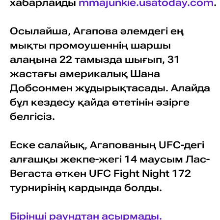
хабарлайды
mmajunkie.usatoday.com
.
Осылайша, Агапова әлемдегі ең
мықты промоушеннің шаршы
алаңына 22 тамызда шығып, 31
жастағы америкалық Шана
Добсонмен жұдырықтасады. Алайда
бұл кездесу қайда өтетінін әзірге
белгісіз.
Еске салайық, Агапованың UFC-дегі
алғашқы жекпе-жегі 14 маусым Лас-
Вегаста өткен UFC Fight Night 172
турнирінің кардында болды.
Бірінші раундтан асырмады.