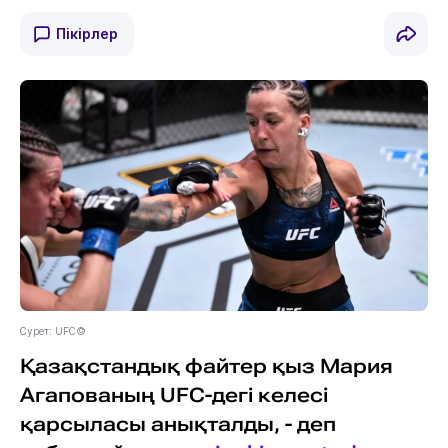
Пікірлер
Сурет: UFC©️
Қазақстандық файтер қыз Мария
Агапованың UFC-дегі келесі
қарсыласы анықталды, - деп