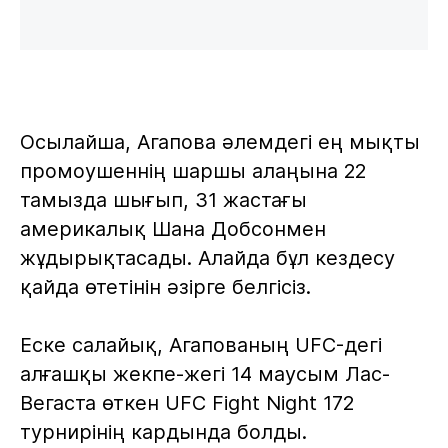
Осылайша, Агапова әлемдегі ең мықты
промоушеннің шаршы алаңына 22
тамызда шығып, 31 жастағы
америкалық Шана Добсонмен
жұдырықтасады. Алайда бұл кездесу
қайда өтетінін әзірге белгісіз.
Еске салайық, Агапованың UFC-дегі
алғашқы жекпе-жегі 14 маусым Лас-
Вегаста өткен UFC Fight Night 172
турнирінің кардында болды.