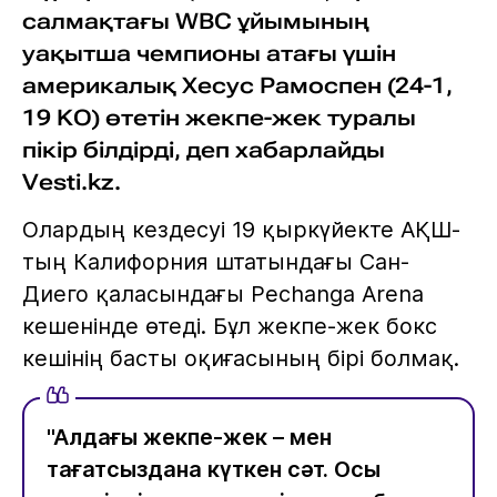
салмақтағы WBC ұйымының
уақытша чемпионы атағы үшін
америкалық Хесус Рамоспен (24-1,
19 KO) өтетін жекпе-жек туралы
пікір білдірді, деп хабарлайды
Vesti.kz.
Олардың кездесуі 19 қыркүйекте АҚШ-
тың Калифорния штатындағы Сан-
Диего қаласындағы Pechanga Arena
кешенінде өтеді. Бұл жекпе-жек бокс
кешінің басты оқиғасының бірі болмақ.
"Алдағы жекпе-жек – мен
тағатсыздана күткен сәт. Осы