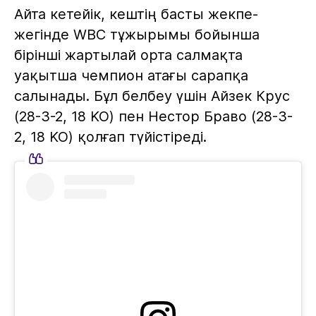
Айта кетейік, кештің басты жекпе-
жегінде WBC тұжырымы бойынша
бірінші жартылай орта салмақта
уақытша чемпион атағы сарапқа
салынады. Бұл белбеу үшін Айзек Крус
(28-3-2, 18 KO) пен Нестор Браво (28-3-
2, 18 KO) қолғап түйістіреді.