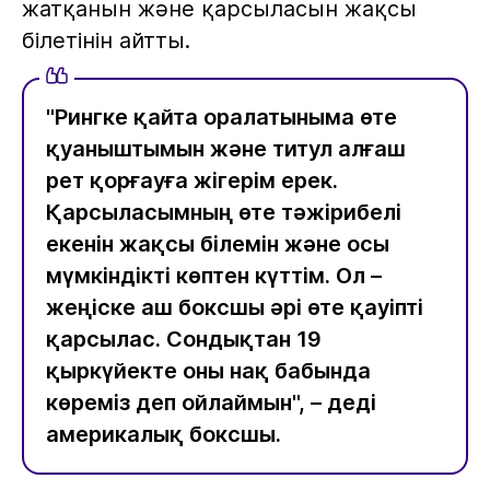
жатқанын және қарсыласын жақсы
білетінін айтты.
"Рингке қайта оралатыныма өте
қуаныштымын және титул алғаш
рет қорғауға жігерім ерек.
Қарсыласымның өте тәжірибелі
екенін жақсы білемін және осы
мүмкіндікті көптен күттім. Ол –
жеңіске аш боксшы әрі өте қауіпті
қарсылас. Сондықтан 19
қыркүйекте оны нақ бабында
көреміз деп ойлаймын", – деді
америкалық боксшы.