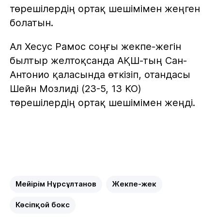
төрешілердің ортақ шешімімен жеңген
болатын.
Ал Хесус Рамос соңғы жекпе-жегін
былтыр желтоқсанда АҚШ-тың Сан-
Антонио қаласында өткізіп, отандасы
Шейн Мозлиді (23-5, 13 KO)
төрешілердің ортақ шешімімен жеңді.
Мейірім Нұрсұлтанов
Жекпе-жек
Кәсіпқой бокс