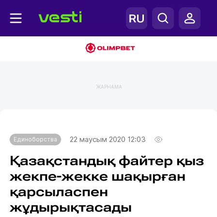
ЖАРНАМА
Главная
Единоборства
22 маусым 2020 12:03
Единоборства
Қазақстандық файтер қыз
жекпе-жекке шақырған
қарсыласпен
жұдырықтасады