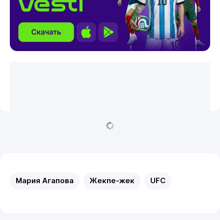
Мария Агапова
Жекпе-жек
UFC