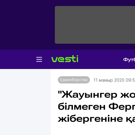
Фут
Главная
Единоборства
11 мамыр 2020 09:
Единоборства
"Жауынгер жол
білмеген Фер
жібергеніне 