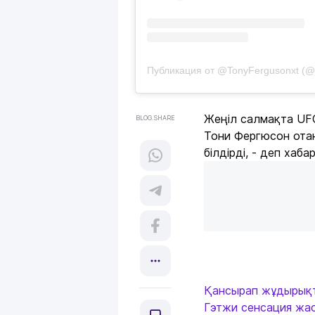
Публикация от @TonyFergusonxt (@t
Жеңіл салмақта UF
BLOG.SHARE
Тони Фергюсон отан
білдірді, - деп хаб
Қансырап жұдырықт
Гэтжи сенсация жа