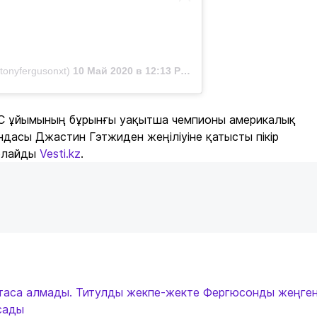
onyfergusonxt)
10 Май 2020 в 12:13 PDT
C ұйымының бұрынғы уақытша чемпионы америкалық
дасы Джастин Гэтжиден жеңіліуіне қатысты пікір
арлайды
Vesti.kz
.
аса алмады. Титулды жекпе-жекте Фергюсонды жеңге
сады