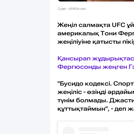
Сурет: vRINGe.com
Жеңіл салмақта UFC 
америкалық Тони Фер
жеңіліуіне қатысты пікі
Қансырап жұдырықтас
Фергюсонды жеңген Г
"Бусидо кодексі. Спор
жеңіліс - өзіңді әрдай
түнім болмады. Джаст
құттықтаймын", - деп 