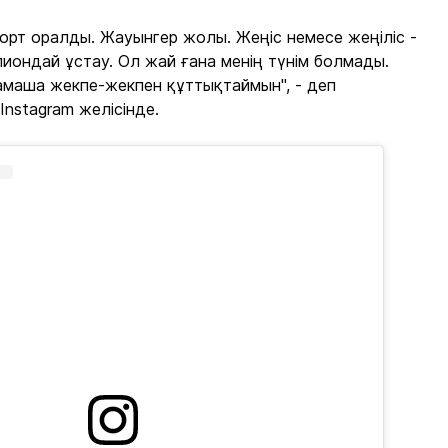
порт оралды. Жауынгер жолы. Жеңіс немесе жеңіліс -
пиондай ұстау. Ол жай ғана менің түнім болмады.
амаша жекпе-жекпен құттықтаймын", - деп
nstagram желісінде.