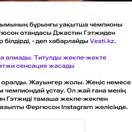
ұйымының бұрынғы уақытша чемпионы
гюсон отандасы Джастин Гэтжиден
р білдірді, - деп хабарлайды
Vesti.kz
.
а алмады. Титулды жекпе-жекте
этжи сенсация жасады
т оралды. Жауынгер жолы. Жеңіс немесе
ым чемпиондай ұстау. Ол жай ғана менің
ин Гэтжиді тамаша жекпе-жекпен
жазыпты Фергюсон Instagram желісінде.