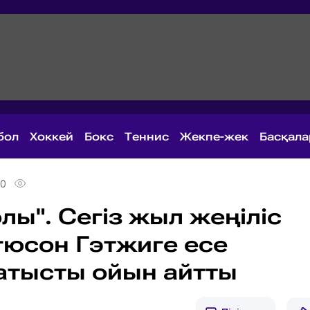
бол
Хоккей
Бокс
Теннис
Жекпе-жек
Басқал
50
ы". Сегіз жыл жеңіліс
гюсон Гэтжиге есе
қатысты ойын айтты