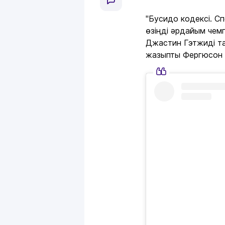
"Бусидо кодексі. С
өзіңді әрдайым чем
Джастин Гэтжиді т
жазыпты Фергюсон I