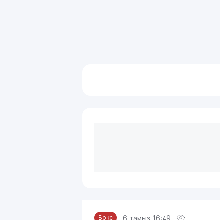
6 тамыз 16:49
Бокс