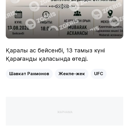
Қаралы ас бейсенбі, 13 тамыз күні
Қарағанды қаласында өтеді.
Шавкат Рахмонов
Жекпе-жек
UFC
ЖАРНАМА