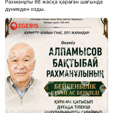
Рахманұлы 66 жасқа қараған шағында
дүниеден озды.