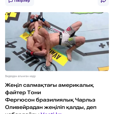
Пікірлер
Видеодан алынған кадр
Жеңіл салмақтағы америкалық
файтер Тони
Фергюсон бразилиялық Чарльз
Оливейрадан жеңіліп қалды, деп