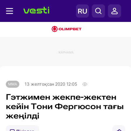
ЖАРНАМА
Главная
MMA
13 желтоқсан 2020 12:05
MMA
Гэтжимен жекпе-жектен
кейін Тони Фергюсон тағы
жеңілді