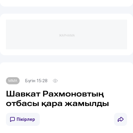
ЖАРНАМА
Бүгін 15:28
MMA
Шавкат Рахмоновтың
отбасы қара жамылды
Пікірлер