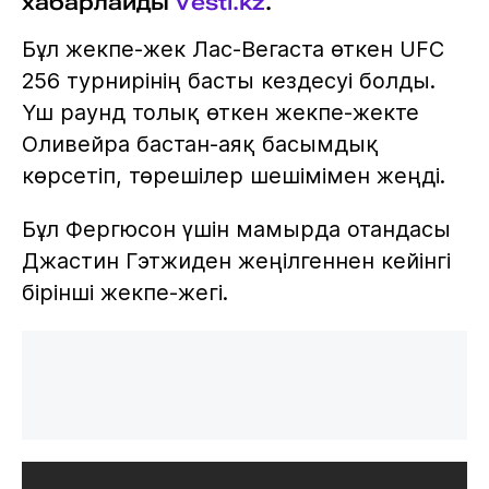
хабарлайды
Vesti.kz
.
Бұл жекпе-жек Лас-Вегаста өткен UFC
256 турнирінің басты кездесуі болды.
Үш раунд толық өткен жекпе-жекте
Оливейра бастан-аяқ басымдық
көрсетіп, төрешілер шешімімен жеңді.
Бұл Фергюсон үшін мамырда отандасы
Джастин Гэтжиден жеңілгеннен кейінгі
бірінші жекпе-жегі.