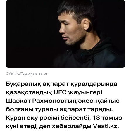
©Vesti.kz/Тұрар Қазанғапов
Бұқаралық ақпарат құралдарында
қазақстандық UFC жауынгері
Шавкат Рахмоновтың әкесі қайтыс
болғаны туралы ақпарат тарады.
Құран оқу рәсімі бейсенбі, 13 тамыз
күні өтеді, деп хабарлайды Vesti.kz.