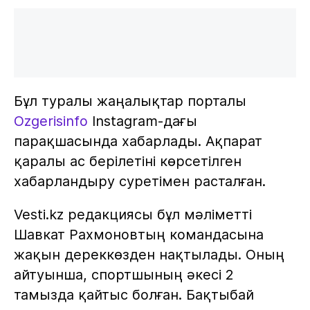
Бұл туралы жаңалықтар порталы
Ozgerisinfo
Instagram-дағы
парақшасында хабарлады. Ақпарат
қаралы ас берілетіні көрсетілген
хабарландыру суретімен расталған.
Vesti.kz редакциясы бұл мәліметті
Шавкат Рахмоновтың командасына
жақын дереккөзден нақтылады. Оның
айтуынша, спортшының әкесі 2
тамызда қайтыс болған. Бақтыбай