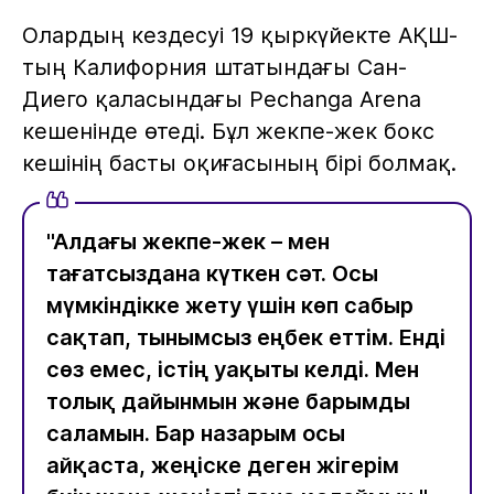
Олардың кездесуі 19 қыркүйекте АҚШ-
тың Калифорния штатындағы Сан-
Диего қаласындағы Pechanga Arena
кешенінде өтеді. Бұл жекпе-жек бокс
кешінің басты оқиғасының бірі болмақ.
"Алдағы жекпе-жек – мен
тағатсыздана күткен сәт. Осы
мүмкіндікке жету үшін көп сабыр
сақтап, тынымсыз еңбек еттім. Енді
сөз емес, істің уақыты келді. Мен
толық дайынмын және барымды
саламын. Бар назарым осы
айқаста, жеңіске деген жігерім