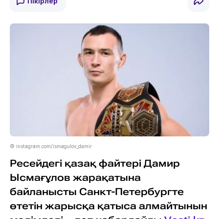
Пікірлер
© instagram.com/ismagulov_damir
Ресейдегі қазақ файтері Дамир
Ысмағұлов жарақатына
байланысты Санкт-Петербургте
өтетін жарысқа қатыса алмайтынын