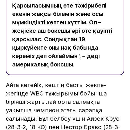
Қарсыласымның өте тәжірибелі
екенін жақсы білемін және осы
мүмкіндікті көптен күттім. Ол –
жеңіске аш боксшы әрі өте қауіпті
қарсылас. Сондықтан 19
қыркүйекте оны нақ бабында
көреміз деп ойлаймын", – деді
америкалық боксшы.
Айта кетейік, кештің басты жекпе-
жегінде WBC тұжырымы бойынша
бірінші жартылай орта салмақта
уақытша чемпион атағы сарапқа
салынады. Бұл белбеу үшін Айзек Крус
(28-3-2, 18 KO) пен Нестор Браво (28-3-