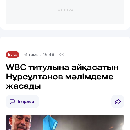
ЖАРНАМА
6 тамыз 16:49
Бокс
WBC титулына айқасатын
Нұрсұлтанов мәлімдеме
жасады
Пікірлер