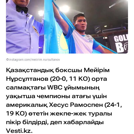
©instagram.com/meiirim.nursultanov
Қазақстандық боксшы Мейірім
Нұрсұлтанов (20-0, 11 KO) орта
салмақтағы WBC ұйымының
уақытша чемпионы атағы үшін
америкалық Хесус Рамоспен (24-1,
19 KO) өтетін жекпе-жек туралы
пікір білдірді, деп хабарлайды
Vesti.kz.