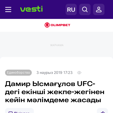
ЖАРНАМА
Главная
Единоборства
3 наурыз 2019 17:23
Единоборства
Дамир Ысмағұлов UFC-
дегі екінші жекпе-жегінен
кейін мәлімдеме жасады