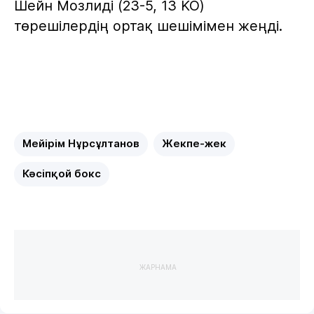
Шейн Мозлиді (23-5, 13 KO)
төрешілердің ортақ шешімімен жеңді.
Мейірім Нұрсұлтанов
Жекпе-жек
Кәсіпқой бокс
ЖАРНАМА