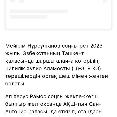
Мейірім Нұрсұлтанов соңғы рет 2023
жылы Өзбекстанның Ташкент
қаласында шаршы алаңға көтеріліп,
чилилік Хулио Аламосты (16-3, 9 KO)
төрешілердің ортақ шешімімен жеңген
болатын.
Ал Хесус Рамос соңғы жекпе-жегін
былтыр желтоқсанда АҚШ-тың Сан-
Антонио қаласында өткізіп, отандасы