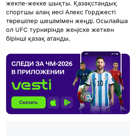
жекпе-жекке шықты. Қазақстандық
спортшы алаң иесі Алекс Горджесті
төрешілер шешімімен жеңді. Осылайша
ол UFC турнирінде жеңіске жеткен
бірінші қазақ атанды.