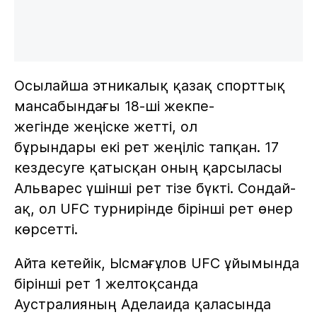
Осылайша этникалық қазақ спорттық
мансабындағы 18-ші жекпе-
жегінде жеңіске жетті, ол
бұрындары екі рет жеңіліс тапқан. 17
кездесуге қатысқан оның қарсыласы
Альварес үшінші рет тізе бүкті. Сондай-
ақ, ол UFC турнирінде бірінші рет өнер
көрсетті.
Айта кетейік, Ысмағұлов UFC ұйымында
бірінші рет 1 желтоқсанда
Аустралияның Аделаида қаласында