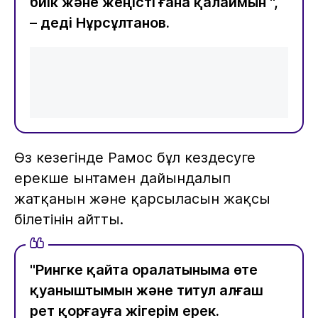
биік және жеңісті ғана қалаймын ",
– деді Нұрсұлтанов.
Өз кезегінде Рамос бұл кездесуге
ерекше ынтамен дайындалып
жатқанын және қарсыласын жақсы
білетінін айтты.
"Рингке қайта оралатыныма өте
қуаныштымын және титул алғаш
рет қорғауға жігерім ерек.