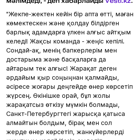
мәлімдеді, - деп хабарлайды
Vesti.kz
.
"Жекпе-жектен кейін бір апта өтті, маған
көмектескен және қолдау білдірген
барлық адамдарға үлкен алғыс айтқым
келеді! Жақсы команда - жеңіс кепілі.
Сондай-ақ, менің бапкерлерім мен
достарыма және басқаларға да
айтарым тек алғыс! Жарақат деген
әрдайым қыр соңыңнан қалмайды,
әсіресе жоғары деңгейде өнер көрсетіп
жүрсең. Өкінішке орай, бұл жолы
жарақатсыз өткізу мүмкін болмады,
Санкт-Петербургтегі жарысқа қатыса
алмайтын болдым, бірақ мен сол
жерде өнер көрсетіп, жанкүйерлерді