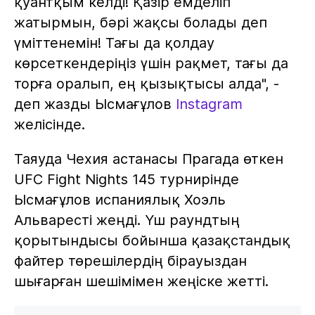
қуантқым келді! Қазір емделіп
жатырмын, бәрі жақсы болады деп
үміттенемін! Тағы да қолдау
көрсеткендеріңіз үшін рақмет, тағы да
торға оралып, ең қызықтысы алда", -
деп жазды Ысмағұлов
Instagram
желісінде.
Таяуда Чехия астанасы Прагада өткен
UFC Fight Nights 145 турнирінде
Ысмағұлов испаниялық Хоэль
Альваресті жеңді. Үш раундтың
қорытындысы бойынша қазақстандық
файтер төрешілердің бірауыздан
шығарған шешімімен жеңіске жетті.