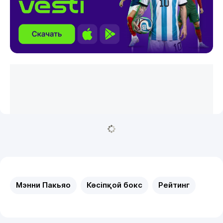
Мэнни Пакьяо
Кәсіпқой бокс
Рейтинг