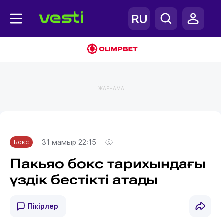
ЖАРНАМА
Главная
Бокс
31 мамыр 22:15
Бокс
Пакьяо бокс тарихындағы
үздік бестікті атады
Пікірлер