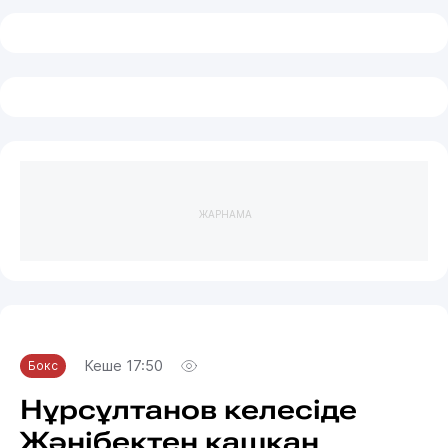
ЖАРНАМА
Кеше 17:50
Бокс
Нұрсұлтанов келесіде
Жәнібектен қашқан