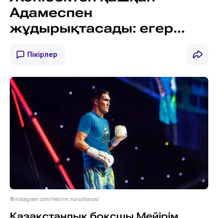
Адамеспен
жұдырықтасады: егер...
Пікірлер
©instagram.com/meiirim.nursultanov/
Қазақстандық боксшы Мейірім