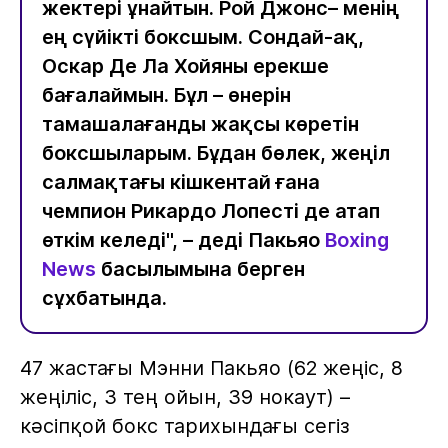
жектері ұнайтын. Рой Джонс– менің
ең сүйікті боксшым. Сондай-ақ,
Оскар Де Ла Хойяны ерекше
бағалаймын. Бұл – өнерін
тамашалағанды жақсы көретін
боксшыларым. Бұдан бөлек, жеңіл
салмақтағы кішкентай ғана
чемпион Рикардо Лопесті де атап
өткім келеді", – деді Пакьяо
Boxing
News
басылымына берген
сұхбатында.
47 жастағы Мэнни Пакьяо (62 жеңіс, 8
жеңіліс, 3 тең ойын, 39 нокаут) –
кәсіпқой бокс тарихындағы сегіз