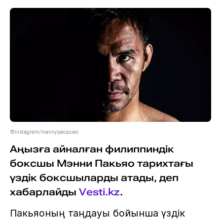
©instagram/mannypacquiao
Аңызға айналған филиппиндік
боксшы Мэнни Пакьяо тарихтағы
үздік боксшыларды атады, деп
хабарлайды
Vesti.kz
.
Пакьяоның таңдауы бойынша үздік