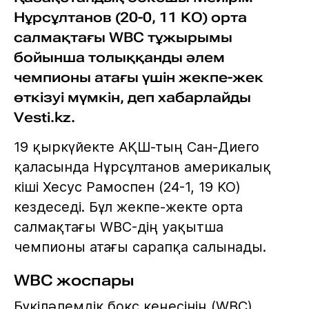
Нұрсұлтанов (20-0, 11 KO) орта
салмақтағы WBC тұжырымы
бойынша толыққанды әлем
чемпионы атағы үшін жекпе-жек
өткізуі мүмкін, деп хабарлайды
Vesti.kz.
19 қыркүйекте АҚШ-тың Сан-Диего
қаласында Нұрсұлтанов америкалық
кіші Хесус Рамоспен (24-1, 19 KO)
кездеседі. Бұл жекпе-жекте орта
салмақтағы WBC-дің уақытша
чемпионы атағы сарапқа салынады.
WBC жоспары
Бүкіләлемдік бокс кеңесінің (WBC)