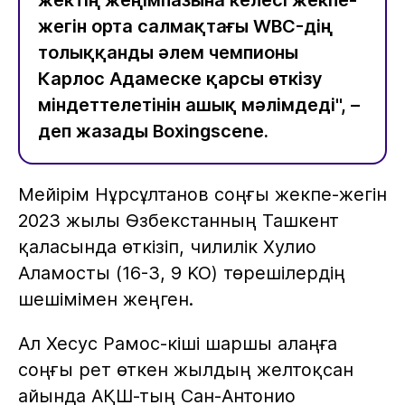
жегін орта салмақтағы WBC-дің
толыққанды әлем чемпионы
Карлос Адамеске қарсы өткізу
міндеттелетінін ашық мәлімдеді", –
деп жазады Boxingscene.
Мейірім Нұрсұлтанов соңғы жекпе-жегін
2023 жылы Өзбекстанның Ташкент
қаласында өткізіп, чилилік Хулио
Аламосты (16-3, 9 KO) төрешілердің
шешімімен жеңген.
Ал Хесус Рамос-кіші шаршы алаңға
соңғы рет өткен жылдың желтоқсан
айында АҚШ-тың Сан-Антонио