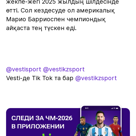
жекпе-жегі 2025 жылдың шілдесінде
өтті. Сол кездесуде ол америкалық
Марио Барриоспен чемпиондық
айқаста тең түскен еді.
@vestisport
@vestikzsport
Vesti-де Tik Tok та бар
@vestikzsport