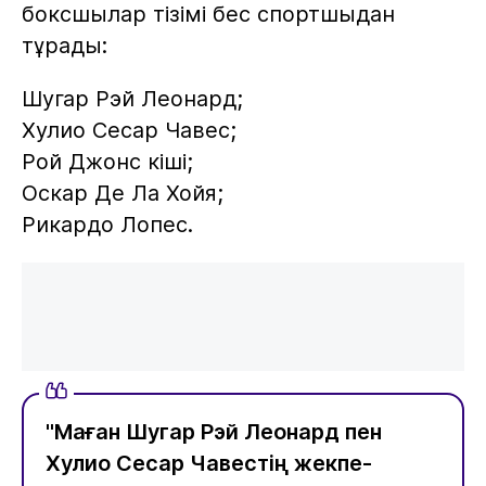
боксшылар тізімі бес спортшыдан
тұрады:
Шугар Рэй Леонард;
Хулио Сесар Чавес;
Рой Джонс кіші;
Оскар Де Ла Хойя;
Рикардо Лопес.
"Маған Шугар Рэй Леонард пен
Хулио Сесар Чавестің жекпе-