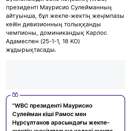
президенті Маурисио Сулейманның
айтуынша, бұл жекпе-жектің жеңімпазы
кейін дивизионның толыққанды
чемпионы, доминикандық Карлос
Адамеспен (25-1-1, 18 KO)
жұдырықтасады.
"WBC президенті Маурисио
Сулейман кіші Рамос мен
Нұрсұлтанов арасындағы жекпе-
жектің жеңімпазына келесі жекпе-