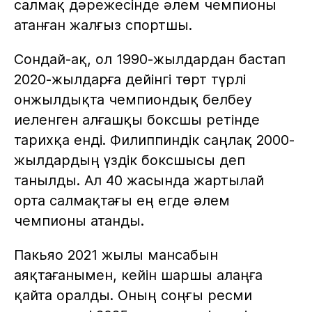
салмақ дәрежесінде әлем чемпионы
атанған жалғыз спортшы.
Сондай-ақ, ол 1990-жылдардан бастап
2020-жылдарға дейінгі төрт түрлі
онжылдықта чемпиондық белбеу
иеленген алғашқы боксшы ретінде
тарихқа енді. Филиппиндік саңлақ 2000-
жылдардың үздік боксшысы деп
танылды. Ал 40 жасында жартылай
орта салмақтағы ең егде әлем
чемпионы атанды.
Пакьяо 2021 жылы мансабын
аяқтағанымен, кейін шаршы алаңға
қайта оралды. Оның соңғы ресми