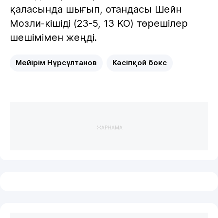
қаласында шығып, отандасы Шейн
Мозли-кішіді (23-5, 13 KO) төрешілер
шешімімен жеңді.
Мейірім Нұрсұлтанов
Кәсіпқой бокс
ЖАРНАМА