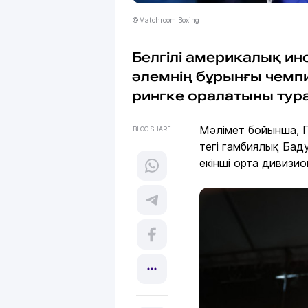
©Matchroom Boxing
Белгілі америкалық ин
әлемнің бұрынғы чемп
рингке оралатыны тур
Мәлімет бойынша, Г
BLOG.SHARE
тегі гамбиялық Бад
екінші орта дивизи