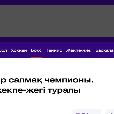
бол
Хоккей
Бокс
Теннис
Жекпе-жек
Басқал
р салмақ чемпионы.
жекпе-жегі туралы