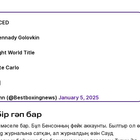
CED
ennady Golovkin
ht World Title
te Carlo
]
nn (@Bestboxingnews)
January 5, 2025
ір гәп бар
р мәселе бар. Бұл Бенсонның фейк аккаунты. Былтыр ол ө
g журналына сатқан, ал журналдың өзін Сауд