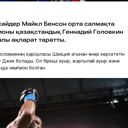
сайдер Майкл Бенсон орта салмақта
ионы қазақстандық Геннадий Головкин
алы ақпарат таратты.
оловкиннің қарсыласы Швеция атынан өнер көрсететін
у Джек болады. Ол бірінші ауыр, жартылай ауыр және
онда чемпион болған.