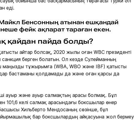
сауық бойынша бас басқармасының төрағасы Турки Әл
ан еді.
 Майкл Бенсонның атынан ешқандай
рнеше фейк ақпарат тараған екен.
қ қайдан пайда болды?
қатысты айтар болсақ, 2020 жылы оған WBC президенті
 санкция берген болатын. Ол кезде Сулейманның
ш маңызды тұжырымға (WBA, WBO және IBF) қатысты
дар бастаманы қолдамады да және оған қарсы да
нші ауыр және ауыр салмақтың арасы болмақ. Бұл
ен 101,6 келі салмақ арасындағы боксшылар өнер
 басшысы Хильберто Мендосаның сөзінше, бұл
айырмашылық бар боксшылардың айқасуына жол бермеу