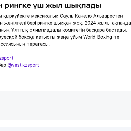
н рингке үш жыл шықпады
ы қыркүйекте мексикалық Сауль Канело Альварестен
н жеңілгелі бері рингке шыққан жоқ. 2024 жылы ақпанда
нның Ұлттық олимпиадалы комитетін басқара бастады.
әуесқой боксқа қатысты жаңа ұйым World Boxing-те
ссиясының төрағасы.
zsport
бар
@vestikzsport