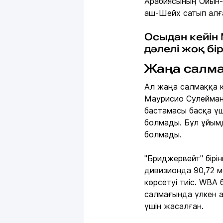
Арабиясының Ойын-
аш-Шейх сатып алғ
Осыдан кейін
дәлелі жоқ бі
Жаңа салма
Ал жаңа салмаққа 
Маурисио Сулейман
бастамасы басқа ү
болмады. Бұл ұйым
болмады.
"Бриджервейт" бірі
дивизионда 90,72 м
көрсетуі тиіс. WBA
салмағында үлкен 
үшін жасалған.