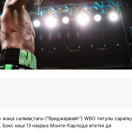
е жаңа салмақтағы ("бриджервейт") WBO титулы сарапқ
 Бокс кеші 13 наурыз Монте-Карлода өтетіні де