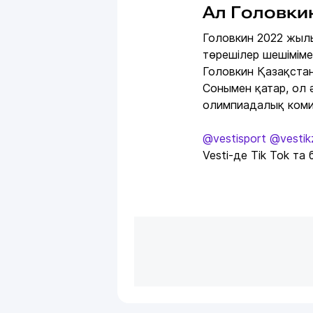
Ал Головки
Головкин 2022 жыл
төрешілер шешіміме
Головкин Қазақста
Сонымен қатар, ол 
олимпиадалық коми
@vestisport
@vestik
Vesti-де Tik Tok та 