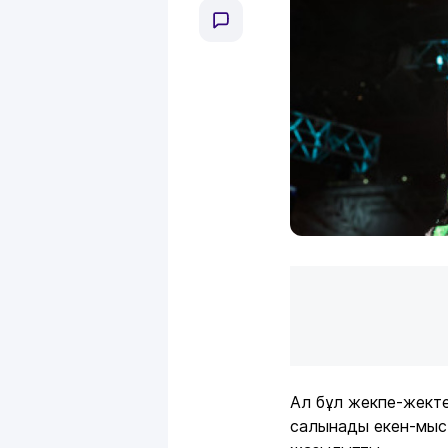
Ал бұл жекпе-жект
салынады екен-мыс.