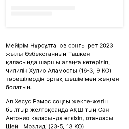
Мейірім Нұрсұлтанов соңғы рет 2023
жылы Өзбекстанның Ташкент
қаласында шаршы алаңға көтеріліп,
чилилік Хулио Аламосты (16-3, 9 KO)
төрешілердің ортақ шешімімен жеңген
болатын.
Ал Хесус Рамос соңғы жекпе-жегін
былтыр желтоқсанда АҚШ-тың Сан-
Антонио қаласында өткізіп, отандасы
Шейн Мозлиді (23-5, 13 KO)