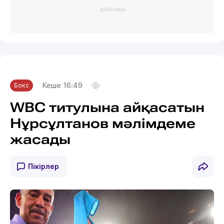
ЖАРНАМА
Кеше 16:49
Бокс
WBC титулына айқасатын
Нұрсұлтанов мәлімдеме
жасады
Пікірлер