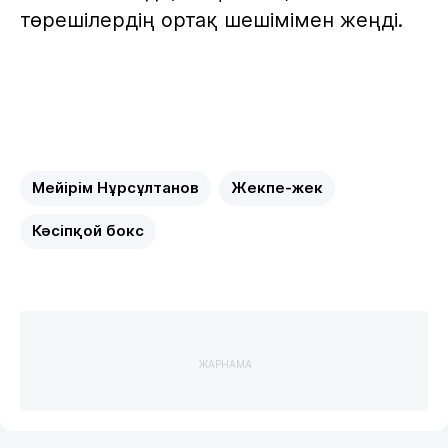
төрешілердің ортақ шешімімен жеңді.
Мейірім Нұрсұлтанов
Жекпе-жек
Кәсіпқой бокс
ЖАРНАМА