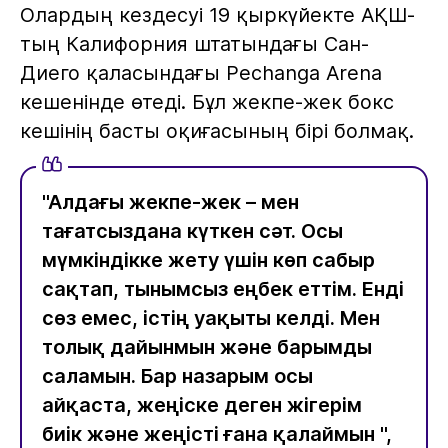
Олардың кездесуі 19 қыркүйекте АҚШ-
тың Калифорния штатындағы Сан-
Диего қаласындағы Pechanga Arena
кешенінде өтеді. Бұл жекпе-жек бокс
кешінің басты оқиғасының бірі болмақ.
"Алдағы жекпе-жек – мен
тағатсыздана күткен сәт. Осы
мүмкіндікке жету үшін көп сабыр
сақтап, тынымсыз еңбек еттім. Енді
сөз емес, істің уақыты келді. Мен
толық дайынмын және барымды
саламын. Бар назарым осы
айқаста, жеңіске деген жігерім
биік және жеңісті ғана қалаймын ",