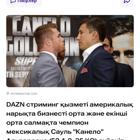
Пікірлер
© reviewjournal.com
DAZN стриминг қызметі америкалық
нарықта бизнесті орта және екінші
орта салмақта чемпион
мексикалық Сауль "Канело"