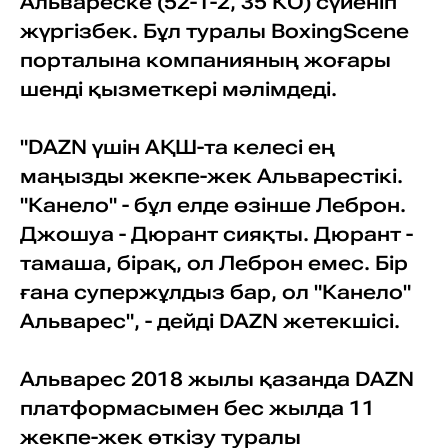
Альвареске (52-1-2, 35 КО) сүйеніп
жүргізбек. Бұл туралы BoxingScene
порталына компанияның жоғары
шенді қызметкері мәлімдеді.
"DAZN үшін АҚШ-та келесі ең
маңызды жекпе-жек Альварестікі.
"Канело" - бұл елде өзінше Леброн.
Джошуа - Дюрант сияқты. Дюрант -
тамаша, бірақ, ол Леброн емес. Бір
ғана супержұлдыз бар, ол "Канело"
Альварес", - дейді DAZN жетекшісі.
Альварес 2018 жылы қазанда DAZN
платформасымен бес жылда 11
жекпе-жек өткізу туралы