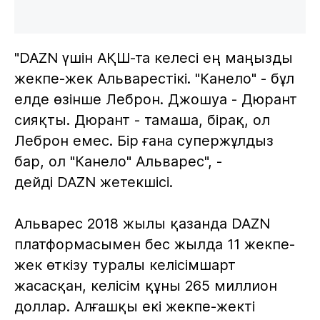
"DAZN үшін АҚШ-та келесі ең маңызды
жекпе-жек Альварестікі. "Канело" - бұл
елде өзінше Леброн. Джошуа - Дюрант
сияқты. Дюрант - тамаша, бірақ, ол
Леброн емес. Бір ғана супержұлдыз
бар, ол "Канело" Альварес", -
дейді DAZN жетекшісі.
Альварес 2018 жылы қазанда DAZN
платформасымен бес жылда 11 жекпе-
жек өткізу туралы келісімшарт
жасасқан, келісім құны 265 миллион
доллар. Алғашқы екі жекпе-жекті