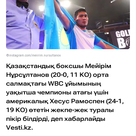
©instagram.com/meiirim.nursultanov
Қазақстандық боксшы Мейірім
Нұрсұлтанов (20-0, 11 KO) орта
салмақтағы WBC ұйымының
уақытша чемпионы атағы үшін
америкалық Хесус Рамоспен (24-1,
19 KO) өтетін жекпе-жек туралы
пікір білдірді, деп хабарлайды
Vesti.kz.