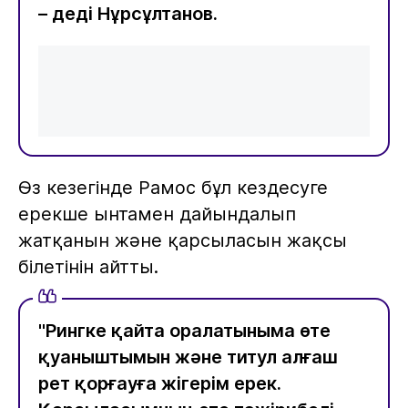
– деді Нұрсұлтанов.
Өз кезегінде Рамос бұл кездесуге
ерекше ынтамен дайындалып
жатқанын және қарсыласын жақсы
білетінін айтты.
"Рингке қайта оралатыныма өте
қуаныштымын және титул алғаш
рет қорғауға жігерім ерек.