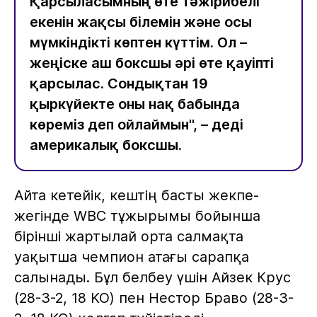
Қарсыласымның өте тәжірибелі
екенін жақсы білемін және осы
мүмкіндікті көптен күттім. Ол –
жеңіске аш боксшы әрі өте қауіпті
қарсылас. Сондықтан 19
қыркүйекте оны нақ бабында
көреміз деп ойлаймын", – деді
америкалық боксшы.
Айта кетейік, кештің басты жекпе-
жегінде WBC тұжырымы бойынша
бірінші жартылай орта салмақта
уақытша чемпион атағы сарапқа
салынады. Бұл белбеу үшін Айзек Крус
(28-3-2, 18 KO) пен Нестор Браво (28-3-