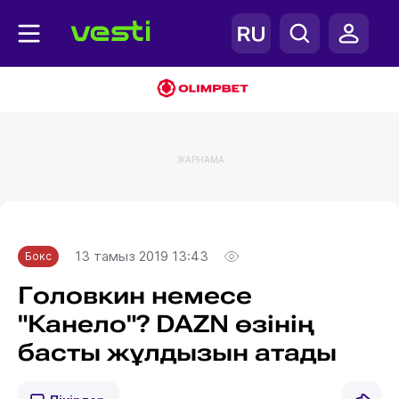
ЖАРНАМА
Главная
Бокс
13 тамыз 2019 13:43
Бокс
Головкин немесе
"Канело"? DAZN өзінің
басты жұлдызын атады