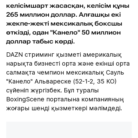
келісімшарт жасасқан, келісім құны
265 миллион доллар. Алғашқы екі
жекпе-жекті мексикалық боксшы
өткізді, одан "Канело" 50 миллион
доллар табыс көрді.
DAZN стриминг қызметі америкалық
нарықта бизнесті орта және екінші орта
салмақта чемпион мексикалық Сауль
"Канело" Альвареске (52-1-2, 35 КО)
сүйеніп жүргізбек. Бұл туралы
BoxingScene порталына компанияның
жоғары шенді қызметкері мәлімдеді.