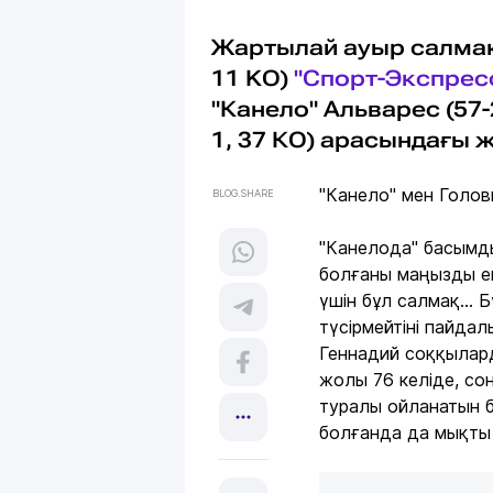
Жартылай ауыр салмақ
11 KO)
"Спорт-Экспрес
"Канело" Альварес (57-
1, 37 КО) арасындағы 
"Канело" мен Голов
BLOG.SHARE
"Канелода" басымды
болғаны маңызды ем
үшін бұл салмақ...
түсірмейтіні пайда
Геннадий соққыларды
жолы 76 келіде, со
туралы ойланатын б
болғанда да мықты а