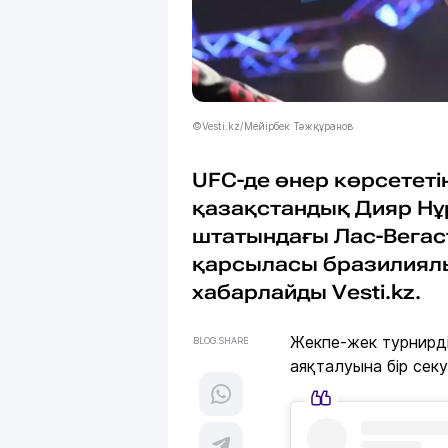
©Vesti.kz/Мейірбек Тәжқұранов
UFC-де өнер көрсетет
қазақстандық Дияр Нұ
штатындағы Лас-Вегаст
қарсыласы бразилиялық
хабарлайды Vesti.kz.
Жекпе-жек турнирді
BLOG.SHARE
аяқталуына бір сек