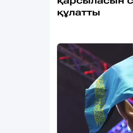
қарсыласын с
құлатты