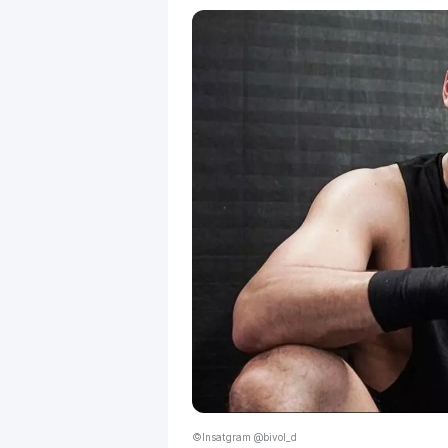
©Insatgram @bivol_d