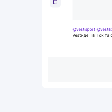
@vestisport
@vestik
Vesti-де Tik Tok та 