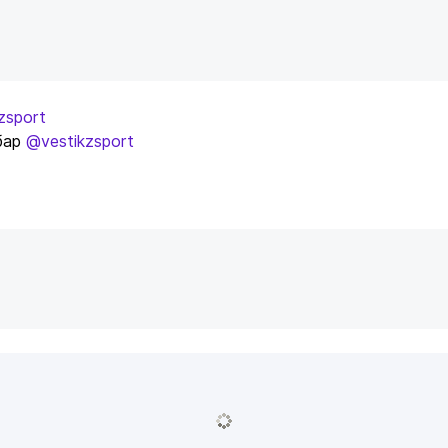
zsport
бар
@vestikzsport