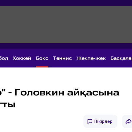
бол
Хоккей
Бокс
Теннис
Жекпе-жек
Басқал
" - Головкин айқасына
тты
Пікірлер