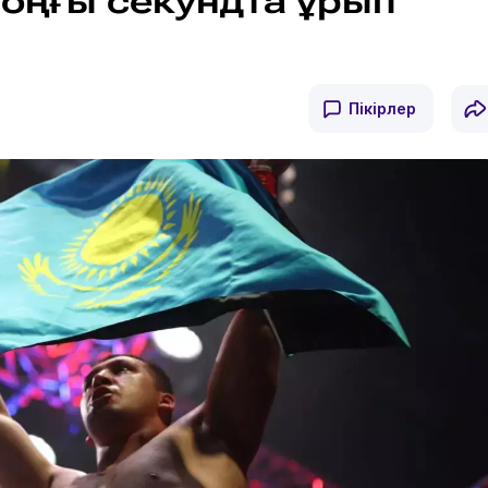
оңғы секундта ұрып
Пікірлер