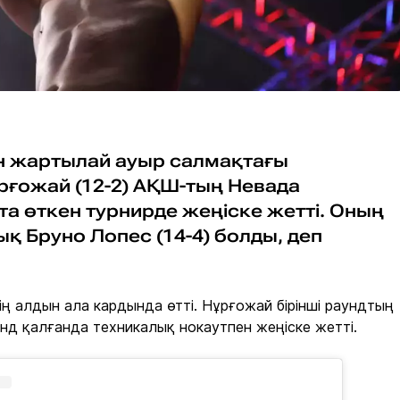
ін жартылай ауыр салмақтағы
рғожай (12-2) АҚШ-тың Невада
а өткен турнирде жеңіске жетті. Оның
 Бруно Лопес (14-4) болды, деп
ң алдын ала кардында өтті. Нұрғожай бірінші раундтың
унд қалғанда техникалық нокаутпен жеңіске жетті.