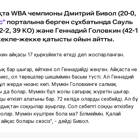
та WBA чемпионы Дмитрий Бивол (20-0,
с"
порталына берген сұхбатында Сауль
2-2, 39 КО) және Геннадий Головкин (42-1
жекпе-жекке қатысты ойын айтты.
кин айқасы 17 қыркүйекте өтеді деп жоспарланған.
қ бар шығар, өйткені ол Геннадийді жеңген. Айқаста не
ес, ол төрешілер шешімімен басым түсті. Ал Геннадий
 Бұл жерде нюанс көп. Мүмкін Головкинге салмақ
лы да болар. Мүмкін бұл жолы сағырақ жүретін шығар.
 өткізіп алатыны бар. 72 келіде оларды сезбейді. Ал б
ндықтан соққылар ауырлау. Сол себепті соққы өткізбеу
олар. Мүмкін күштірек бола ма? Білмеймін. Қалай
йқас болары сөзсіз", - дейді Бивол.