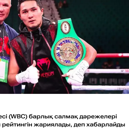
есі (WBC) барлық салмақ дәрежелері
рейтингін жариялады, деп хабарлайды