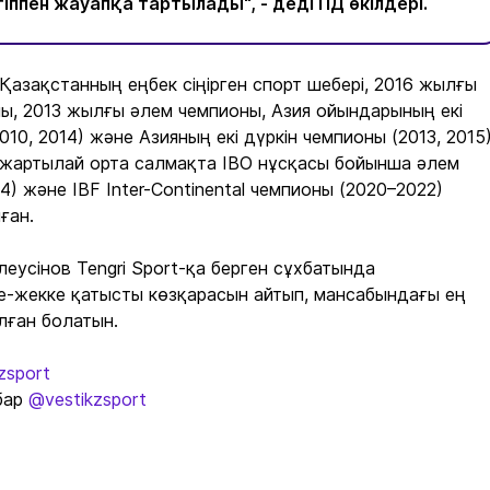
тіппен жауапқа тартылады", - деді ПД өкілдері.
 Қазақстанның еңбек сіңірген спорт шебері, 2016 жылғы
ы, 2013 жылғы әлем чемпионы, Азия ойындарының екі
010, 2014) және Азияның екі дүркін чемпионы (2013, 2015)
 жартылай орта салмақта IBO нұсқасы бойынша әлем
) және IBF Inter-Continental чемпионы (2020–2022)
ған.
еусінов Tengri Sport-қа берген сұхбатында
е-жекке қатысты көзқарасын айтып, мансабындағы ең
лған болатын.
zsport
бар
@vestikzsport