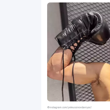
©instagram.com/yeleussinovdaniyar/