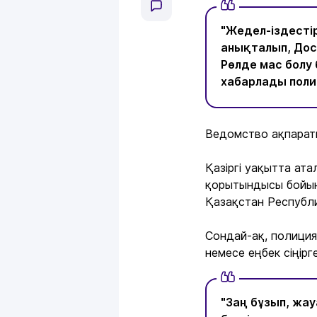
"Жедел-іздесті
анықталып, Дос
Рөлде мас болу 
хабарлады поли
Ведомство ақпараты
Қазіргі уақытта ата
қорытындысы бойынш
Қазақстан Республ
Сондай-ақ, полиция
немесе еңбек сіңірг
"Заң бұзып, жау