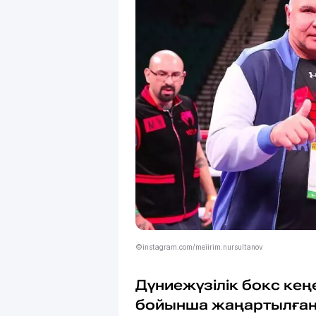
©instagram.com/meiirim.nursultanov
Дүниежүзілік бокс кең
бойынша жаңартылған 