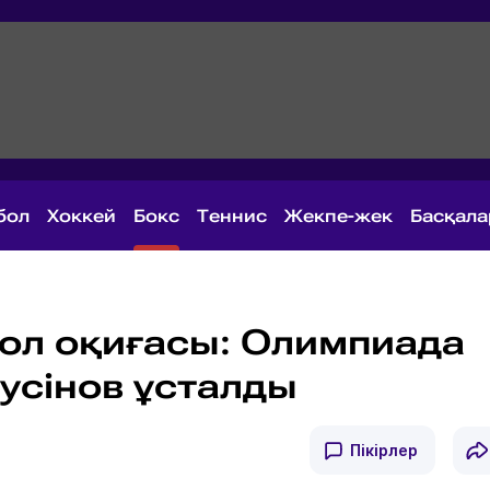
бол
Хоккей
Бокс
Теннис
Жекпе-жек
Басқал
ол оқиғасы: Олимпиада
усінов ұсталды
Пікірлер