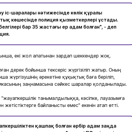
ру іс-шаралары нәтижесінде көлік құралы
тық көшесінде полиция қызметкерлері ұстады.
белгілері бар 35 жастағы ер адам болған", - деп
ция.
нша, екі жол апатынан зардап шеккендер жоқ.
лған дерек бойынша тексеріс жүргізіліп жатыр. Оның
а жүргізушінің әрекетіне құқықтық баға беріліп,
икасының заңнамасына сәйкес шаралар қолданылады.
 "жауапкершілік танымалдылыққа, кәсіпке, лауазымға
ен жетістіктерге байланысты емес" екенін атап өтті.
апкершіліктен қашпақ болған әрбір адам заңда