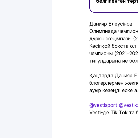
белгіленген тәр
Данияр Елеусінов -
Олимпиада чемпион
дүркін жеңімпазы (2
Кәсіпқой бокста ол
чемпионы (2021–2024
титулдарына ие бол
Қаңтарда Данияр Ел
блогерлермен жекп
ауыр кезеңді еске а
@vestisport
@vestik
Vesti-де Tik Tok та 