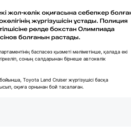
кі жол-көлік оқиғасына себепкер болға
токөлігінің жүргізушісін ұстады. Полиция
тілшісіне рөлде бокстан Олимпиада
сінов болғанын растады.
артаментінің баспасөз қызметі мәліметінше, қалада екі
тіркеліп, соның салдарынан бірнеше автокөлік
ойынша, Toyota Land Cruiser жүргізушісі басқа
ысып, оқиға орнынан бой тасалаған.