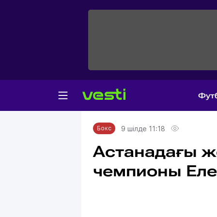
Фут
Главная
Бокс
9 шілде 11:18
Бокс
Астанадағы ж
чемпионы Еле