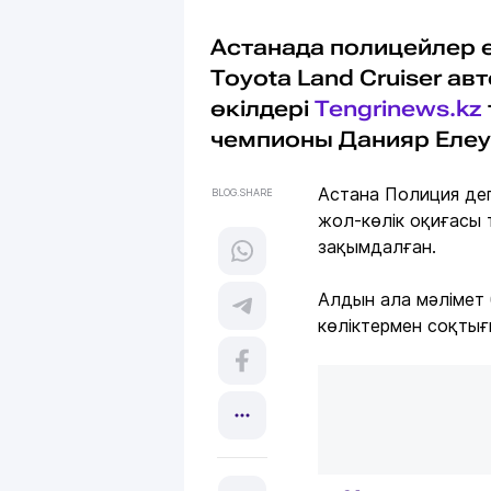
Астанада полицейлер е
Toyota Land Cruiser ав
өкілдері
Tengrinews.kz
чемпионы Данияр Елеу
Астана Полиция деп
BLOG.SHARE
жол-көлік оқиғасы 
зақымдалған.
Алдын ала мәлімет б
көліктермен соқтығ