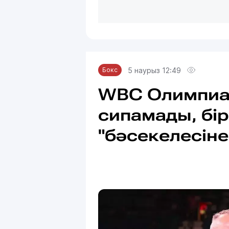
5 наурыз 12:49
Бокс
WBC Олимпиа
сипамады, бір
"бәсекелесіне"