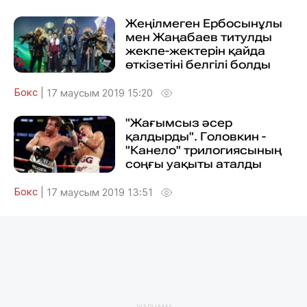
Жеңілмеген Ербосынұлы
мен Жаңабаев титулды
жекпе-жектерін қайда
өткізетіні белгілі болды
Бокс
|
17 маусым 2019 15:20
"Жағымсыз әсер
қалдырды". Головкин -
"Канело" трилогиясының
соңғы уақыты аталды
Бокс
|
17 маусым 2019 13:51
ЖАРНАМА