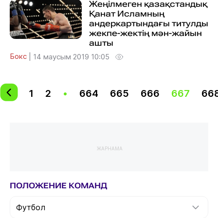
Жеңілмеген қазақстандық
Қанат Исламның
андеркартындағы титулды
жекпе-жектің мән-жайын
ашты
Бокс
|
14 маусым 2019 10:05
1
2
•
664
665
666
667
66
ЖАРНАМА
ПОЛОЖЕНИЕ КОМАНД
Футбол