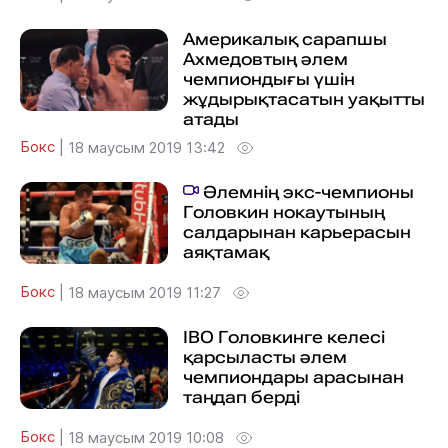
Америкалық сарапшы
Ахмедовтың әлем
чемпиондығы үшін
жұдырықтасатын уақытты
атады
Бокс
|
18 маусым 2019 13:42
Әлемнің экс-чемпионы
Головкин нокаутының
салдарынан карьерасын
аяқтамақ
Бокс
|
18 маусым 2019 11:27
IBO Головкинге келесі
қарсыласты әлем
чемпиондары арасынан
таңдап берді
Бокс
|
18 маусым 2019 10:08