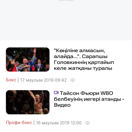
"Көңіліне алмасын,
алайда...". Сарапшы
Головкиннің қартайып
келе жатқаны туралы
Бокс
|
17 маусым 2019 09:42
Тайсон Фьюри WBО
белбеуінің иегері атанды -
Видео
Профи-бокс
|
16 маусым 2019 12:00