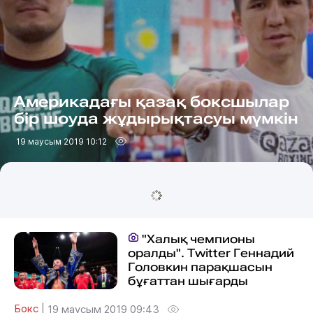
Америкадағы қазақ боксшылар
бір шоуда жұдырықтасуы мүмкін
19 маусым 2019 10:12
"Халық чемпионы
оралды". Twitter Геннадий
Головкин парақшасын
бұғаттан шығарды
Бокс
|
19 маусым 2019 09:43