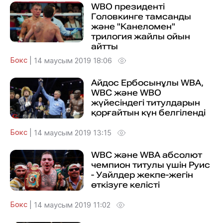
WBO президенті
Головкинге тамсанды
және "Канеломен"
трилогия жайлы ойын
айтты
Бокс
|
14 маусым 2019 18:06
Айдос Ербосынұлы WBA,
WBC және WBO
жүйесіндегі титулдарын
қорғайтын күн белгіленді
Бокс
|
14 маусым 2019 13:15
WBC және WBA абсолют
чемпион титулы үшін Руис
- Уайлдер жекпе-жегін
өткізуге келісті
Бокс
|
14 маусым 2019 11:02