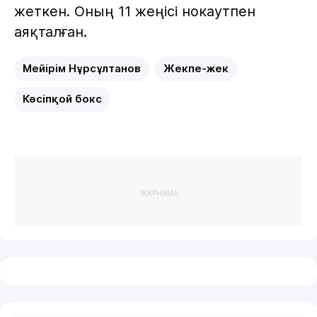
жеткен. Оның 11 жеңісі нокаутпен
аяқталған.
Мейірім Нұрсұлтанов
Жекпе-жек
Кәсіпқой бокс
ЖАРНАМА