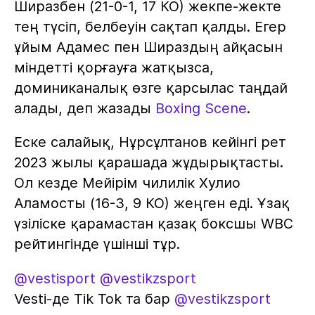
Ширазбен (21-0-1, 17 КО) жекпе-жекте
тең түсіп, белбеуін сақтап қалды. Егер
ұйым Адамес пен Шираздың айқасын
міндетті қорғауға жатқызса,
доминиканалық өзге қарсылас таңдай
алады, деп жазады
Boxing Scene
.
Еске салайық, Нұрсұлтанов кейінгі рет
2023 жылы қарашада жұдырықтасты.
Ол кезде Мейірім чилилік Хулио
Аламосты (16-3, 9 КО) жеңген еді. Ұзақ
үзіліске қарамастан қазақ боксшы WBC
рейтингінде үшінші тұр.
@vestisport
@vestikzsport
Vesti-де Tik Tok та бар
@vestikzsport