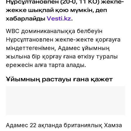
Нұрсұлтановпен (20-0, 11 КО) жекпе-
жекке шықпай қою мүмкін, деп
хабарлайды
Vesti.kz
.
WBC доминиканалыққа белбеуін
Нұрсұлтановпен жекпе-жекте қорғауға
міндеттегенімен, Адамес ұйымның
жылына бір қорғау ғана өткізу туралы
ережесін алға тарта алады.
Ұйымның растауы ғана қажет
Адамес 22 ақпанда британиялық Хамза