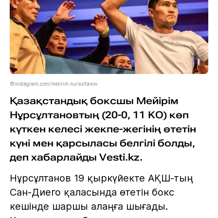
©instagram.com/meiirim.nursultanov
Қазақстандық боксшы Мейірім
Нұрсұлтановтың (20-0, 11 KO) көп
күткен келесі жекпе-жегінің өтетін
күні мен қарсыласы белгілі болды,
деп хабарлайды Vesti.kz.
Нұрсұлтанов 19 қыркүйекте АҚШ-тың
Сан-Диего қаласында өтетін бокс
кешінде шаршы алаңға шығады.