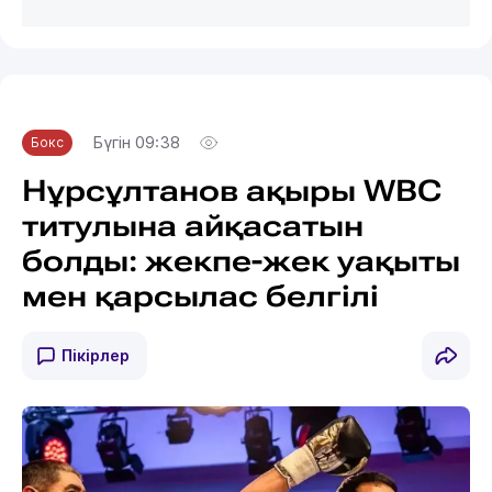
Бүгін 09:38
Бокс
Нұрсұлтанов ақыры WBC
титулына айқасатын
болды: жекпе-жек уақыты
мен қарсылас белгілі
Пікірлер