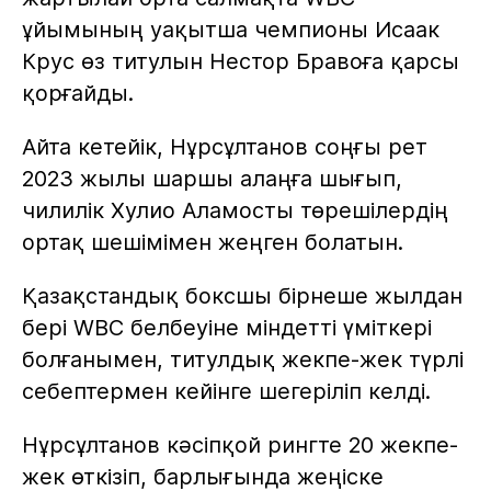
ұйымының уақытша чемпионы Исаак
Крус өз титулын Нестор Бравоға қарсы
қорғайды.
Айта кетейік, Нұрсұлтанов соңғы рет
2023 жылы шаршы алаңға шығып,
чилилік Хулио Аламосты төрешілердің
ортақ шешімімен жеңген болатын.
Қазақстандық боксшы бірнеше жылдан
бері WBC белбеуіне міндетті үміткері
болғанымен, титулдық жекпе-жек түрлі
себептермен кейінге шегеріліп келді.
Нұрсұлтанов кәсіпқой рингте 20 жекпе-
жек өткізіп, барлығында жеңіске