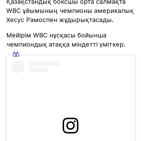
Қазақстандық боксшы орта салмақта
WBC ұйымының чемпионы америкалық
Хесус Рамоспен жұдырықтасады.
Мейірім WBC нұсқасы бойынша
чемпиондық атаққа міндетті үміткер.