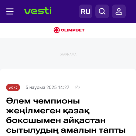
ЖАРНАМА
Главная
Бокс
5 наурыз 2025 14:27
Бокс
Әлем чемпионы
жеңілмеген қазақ
боксшымен айқастан
сытылудың амалын тапты