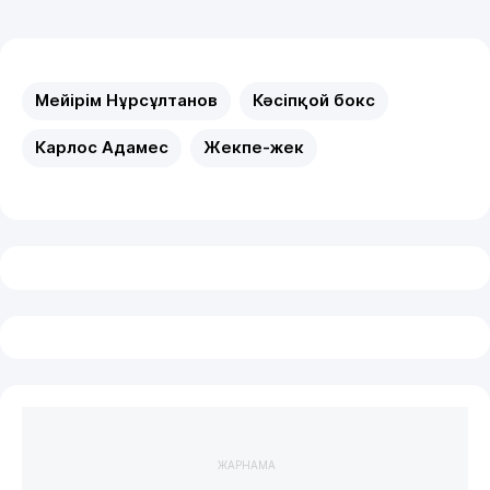
Мейірім Нұрсұлтанов
Кәсіпқой бокс
Карлос Адамес
Жекпе-жек
ЖАРНАМА