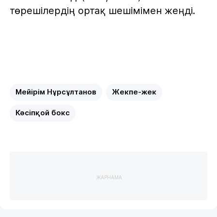
төрешілердің ортақ шешімімен жеңді.
Мейірім Нұрсұлтанов
Жекпе-жек
Кәсіпқой бокс
ЖАРНАМА