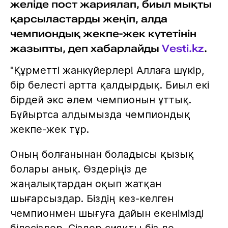
желіде пост жариялап, биыл мықты
қарсыластарды жеңіп, алда
чемпиондық жекпе-жек күтетінін
жазыпты, деп хабарлайды
Vesti.kz
.
"Құрметті жанкүйерлер! Аллаға шүкір,
бір белесті артта қалдырдық. Биыл екі
бірдей экс әлем чемпионын ұттық.
Бұйыртса алдымызда чемпиондық
жекпе-жек тұр.
Оның болғанынан боладысы қызық
болары анық. Өздеріңіз де
жаңалықтардан оқып жатқан
шығарсыздар. Біздің кез-келген
чемпионмен шығуға дайын екенімізді
білесіздер. Сіздер сияқты біз де