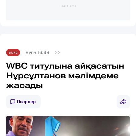
ЖАРНАМА
Бүгін 16:49
Бокс
WBC титулына айқасатын
Нұрсұлтанов мәлімдеме
жасады
Пікірлер