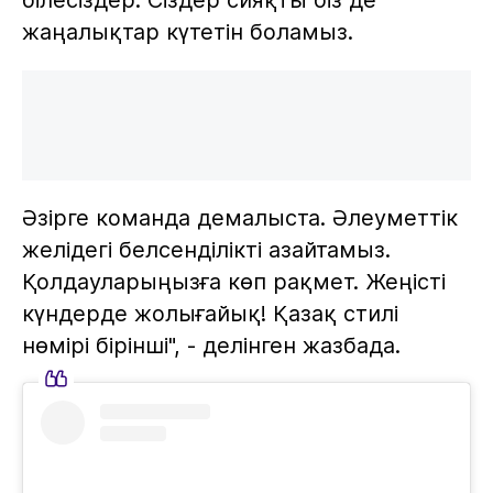
жаңалықтар күтетін боламыз.
Әзірге команда демалыста. Әлеуметтік
желідегі белсенділікті азайтамыз.
Қолдауларыңызға көп рақмет. Жеңісті
күндерде жолығайық! Қазақ стилі
нөмірі бірінші", - делінген жазбада.