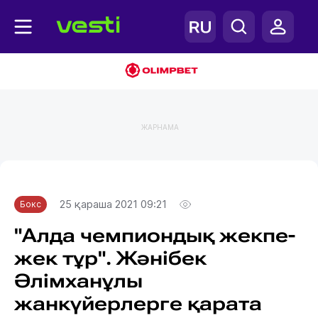
ЖАРНАМА
Главная
Бокс
25 қараша 2021 09:21
Бокс
"Алда чемпиондық жекпе-
жек тұр". Жәнібек
Әлімханұлы
жанкүйерлерге қарата