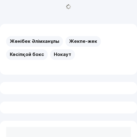
Жәнібек Әлімханұлы
Жекпе-жек
Кәсіпқой бокс
Нокаут