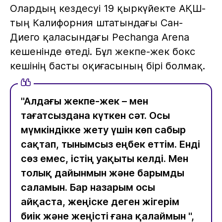
Олардың кездесуі 19 қыркүйекте АҚШ-
тың Калифорния штатындағы Сан-
Диего қаласындағы Pechanga Arena
кешенінде өтеді. Бұл жекпе-жек бокс
кешінің басты оқиғасының бірі болмақ.
"Алдағы жекпе-жек – мен
тағатсыздана күткен сәт. Осы
мүмкіндікке жету үшін көп сабыр
сақтап, тынымсыз еңбек еттім. Енді
сөз емес, істің уақыты келді. Мен
толық дайынмын және барымды
саламын. Бар назарым осы
айқаста, жеңіске деген жігерім
биік және жеңісті ғана қалаймын ",