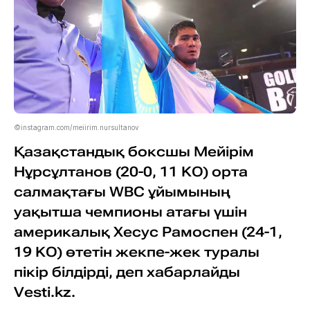
©instagram.com/meiirim.nursultanov
Қазақстандық боксшы Мейірім
Нұрсұлтанов (20-0, 11 KO) орта
салмақтағы WBC ұйымының
уақытша чемпионы атағы үшін
америкалық Хесус Рамоспен (24-1,
19 KO) өтетін жекпе-жек туралы
пікір білдірді, деп хабарлайды
Vesti.kz.