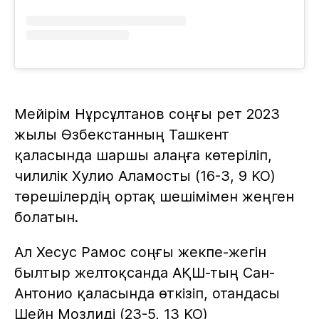
Мейірім Нұрсұлтанов соңғы рет 2023
жылы Өзбекстанның Ташкент
қаласында шаршы алаңға көтеріліп,
чилилік Хулио Аламосты (16-3, 9 KO)
төрешілердің ортақ шешімімен жеңген
болатын.
Ал Хесус Рамос соңғы жекпе-жегін
былтыр желтоқсанда АҚШ-тың Сан-
Антонио қаласында өткізіп, отандасы
Шейн Мозлиді (23-5, 13 KO)