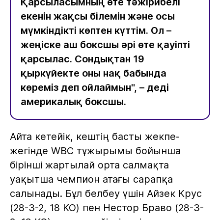
Қарсыласымның өте тәжірибелі
екенін жақсы білемін және осы
мүмкіндікті көптен күттім. Ол –
жеңіске аш боксшы әрі өте қауіпті
қарсылас. Сондықтан 19
қыркүйекте оны нақ бабында
көреміз деп ойлаймын", – деді
америкалық боксшы.
Айта кетейік, кештің басты жекпе-
жегінде WBC тұжырымы бойынша
бірінші жартылай орта салмақта
уақытша чемпион атағы сарапқа
салынады. Бұл белбеу үшін Айзек Крус
(28-3-2, 18 KO) пен Нестор Браво (28-3-