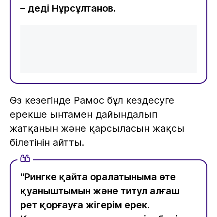
– деді Нұрсұлтанов.
Өз кезегінде Рамос бұл кездесуге
ерекше ынтамен дайындалып
жатқанын және қарсыласын жақсы
білетінін айтты.
"Рингке қайта оралатыныма өте
қуаныштымын және титул алғаш
рет қорғауға жігерім ерек.