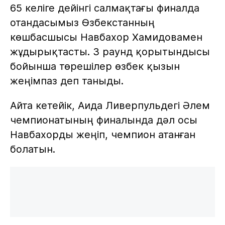
65 келіге дейінгі салмақтағы финалда
отандасымыз Өзбекстанның
көшбасшысы Навбахор Хамидовамен
жұдырықтасты. 3 раунд қорытындысы
бойынша төрешілер өзбек қызын
жеңімпаз деп таныды.
Айта кетейік, Аида Ливерпульдегі Әлем
чемпионатының финалында дәл осы
Навбахорды жеңіп, чемпион атанған
болатын.