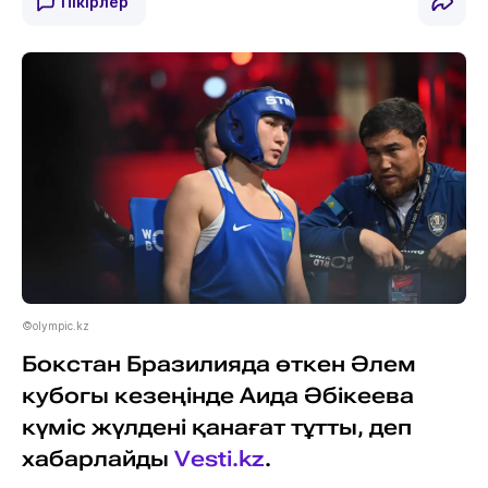
Пікірлер
©olympic.kz
Бокстан Бразилияда өткен Әлем
кубогы кезеңінде Аида Әбікеева
күміс жүлдені қанағат тұтты, деп
хабарлайды
Vesti.kz
.