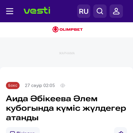
ЖАРНАМА
Главная
Бокс
27 сәуір 02:05
Бокс
Аида Әбікеева Әлем
кубогында күміс жүлдегер
атанды