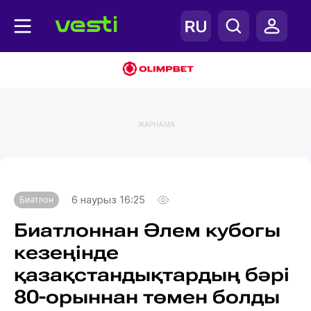
ЖАРНАМА
Главная
Биатлон
6 наурыз 16:25
Биатлон
Биатлоннан Әлем кубогы
кезеңінде
қазақстандықтардың бәрі
80-орыннан төмен болды