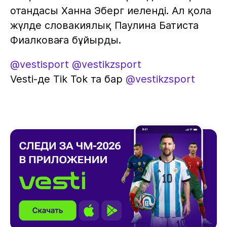
отандасы Ханна Эберг иеленді. Ал қола
жүлде словакиялық Паулина Батиста
Фиалковаға бұйырды.
@vestisport
@vestikzsport
Vesti-де Tik Tok та бар
@vestikzsport