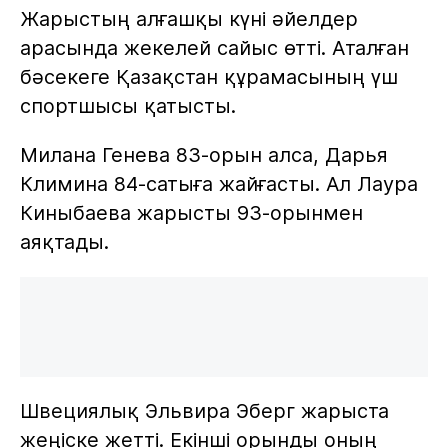
Жарыстың алғашқы күні әйелдер
арасында жекелей сайыс өтті. Аталған
бәсекеге Қазақстан құрамасының үш
спортшысы қатысты.
Милана Генева 83-орын алса, Дарья
Климина 84-сатыға жайғасты. Ал Лаура
Киныбаева жарысты 93-орынмен
аяқтады.
Швециялық Эльвира Эберг жарыста
жеңіске жетті. Екінші орынды оның