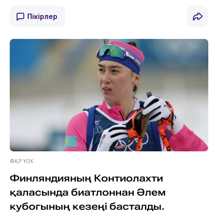
Пікірлер
©ҚР ҰОК
Финляндияның Контиолахти
қаласында биатлоннан Әлем
кубогының кезеңі басталды.