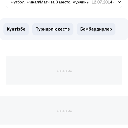
Күнтізбе
Турнирлік кесте
Бомбардирлер
ЖАРНАМА
ЖАРНАМА