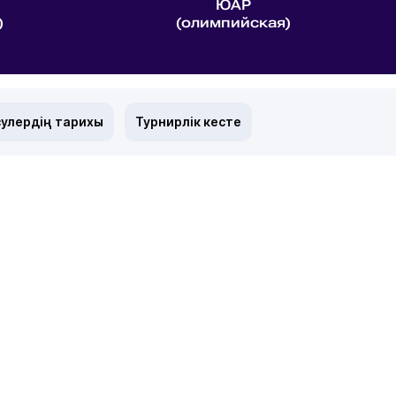
ЮАР
)
(олимпийская)
улердің тарихы
Турнирлік кесте