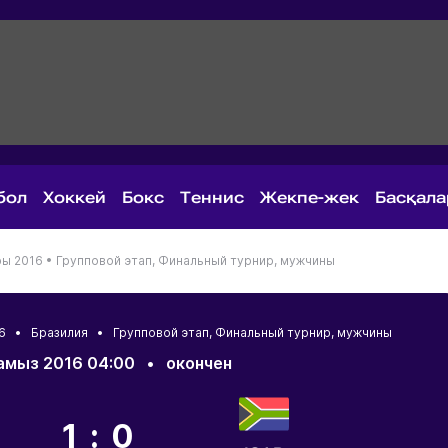
бол
Хоккей
Бокс
Теннис
Жекпе-жек
Басқал
ры 2016 •
Групповой этап, Финальный турнир, мужчины
016 •
Бразилия
• Групповой этап, Финальный турнир, мужчины
амыз 2016 04:00
•
окончен
1:0