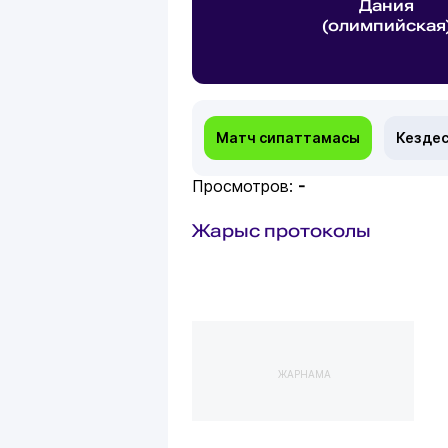
Дания
(олимпийская
Матч сипаттамасы
Кездес
Просмотров:
-
Жарыс протоколы
ЖАРНАМА