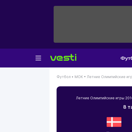
Фут
Футбол •
МОК •
Летние Олимпийские иг
Летние Олимпийские игры 2
8 т